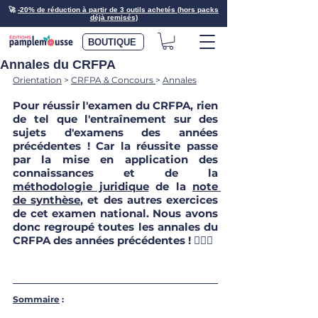
🚀
-20% de réduction à partir de 3 outils achetés (hors packs
déjà remisés)
BOUTIQUE
Annales du CRFPA
Orientation
 > 
CRFPA & Concours
> 
Annales
Pour réussir l'examen du CRFPA, rien 
de tel que l'entraînement sur des 
sujets d'examens des années 
précédentes ! Car la réussite passe 
par la mise en application des 
connaissances et de la 
méthodologie juridique
 de la 
note 
de synthèse
, et des autres exercices 
de cet examen national. Nous avons 
donc regroupé toutes les annales du 
CRFPA des années précédentes ! 🙇🏽‍♀️
Sommaire
 : 