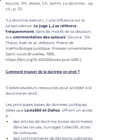
Source : Ph. Jestaz, Ch. Jamin, 
La doctrine… op. 
cit.,
 p. 121.
"La doctrine exerce (...) une influence sur la 
jurisprudence. 
Le juge (...) se référera 
fréquemment
, dans les motifs de sa décision, 
aux 
commentaires des auteurs
" (Source : De 
Theux, Axel, et al., éditeurs.
Précis de 
méthodologie juridique
. Presses universitaires 
Saint-Louis Bruxelles, 1995, 
https://doi.org/10.4000/books.pusl.4061
.).
Comment trouver de la doctrine en droit ?
Il existe plusieurs ressources pour accéder à la 
doctrine en droit. 
Les principales bases de données juridiques 
telles que 
Lexis360 et
Dalloz
  offrent un accès 
à :
des articles de doctrine (notes doctrinales) 
dans les revues, ouvrages collectifs, actes 
de colloques, 
des commentaires de décisions judiciaires,