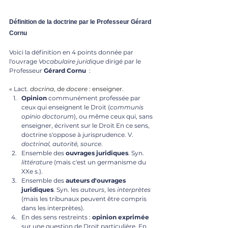
Définition de la doctrine par le Professeur Gérard 
Cornu
Voici la définition en 4 points donnée par 
l'ouvrage 
Vocabulaire juridique
 dirigé par le 
Professeur 
Gérard Cornu 
 :
« 
Lact.
docrina
, de 
docere 
: enseigner.
Opinion
 communément professée par 
ceux qui enseignent le Droit (
communis 
opinio doctorum
), ou même ceux qui, sans 
enseigner, écrivent sur le Droit En ce sens, 
doctrine s'oppose à jurisprudence. V. 
doctrinal, autorité, source
.
Ensemble des 
ouvrages
juridiques
. Syn. 
littérature
 (mais c'est un germanisme du 
XXe s.).
Ensemble des 
auteurs
d'ouvrages
juridiques
. Syn. les 
auteurs
, les 
interprètes
(mais les tribunaux peuvent être compris 
dans les interprètes).
En des sens restreints : 
opinion
exprimée
sur une question de Droit particulière. En 