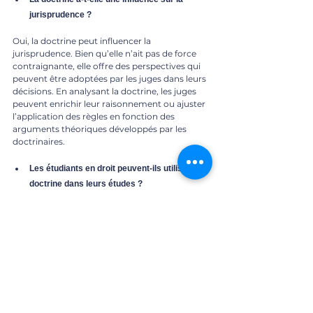
jurisprudence ?
Oui, la doctrine peut influencer la 
jurisprudence. Bien qu’elle n’ait pas de force 
contraignante, elle offre des perspectives qui 
peuvent être adoptées par les juges dans leurs 
décisions. En analysant la doctrine, les juges 
peuvent enrichir leur raisonnement ou ajuster 
l’application des règles en fonction des 
arguments théoriques développés par les 
doctrinaires.
Les étudiants en droit peuvent-ils utiliser la 
doctrine dans leurs études ?
Oui, la doctrine est un outil précieux pour les 
étudiants en droit. Elle permet d’approfondir la 
compréhension des matières étudiées, 
d’enrichir les réflexions et d’apporter des 
arguments solides dans les dissertations ou 
mémoires. Elle aide également à développer 
une approche critique du droit.
Quels types d’analyses peut-on trouver dans 