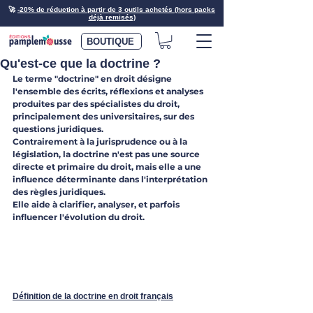
🚀
-20% de réduction à partir de 3 outils achetés (hors packs
déjà remisés)
BOUTIQUE
Qu'est-ce que la doctrine ?
Le terme "doctrine" en droit désigne 
l'ensemble des écrits, réflexions et analyses 
produites par des spécialistes du droit, 
principalement des universitaires, sur des 
questions juridiques. 
Contrairement à la jurisprudence ou à la 
législation, la doctrine n'est pas une source 
directe et primaire du droit, mais elle a une 
influence déterminante dans l'interprétation 
des règles juridiques. 
Elle aide à clarifier, analyser, et parfois 
influencer l'évolution du droit.
Définition de la doctrine en droit français