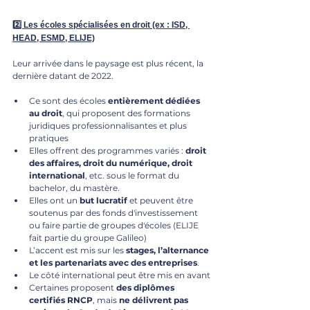
2️⃣ Les écoles spécialisées en droit
 (ex : ISD, 
HEAD, ESMD, ELIJE)
Leur arrivée dans le paysage est plus récent, la 
dernière datant de 2022.
Ce sont des écoles 
entièrement dédiées 
au droit
, qui proposent des formations 
juridiques professionnalisantes et plus 
pratiques
Elles offrent des programmes variés : 
droit 
des affaires, droit du numérique, droit 
international
, etc. sous le format du 
bachelor, du mastère.
Elles ont un 
but lucratif
 et peuvent être 
soutenus par des fonds d'investissement 
ou faire partie de groupes d'écoles (ELIJE 
fait partie du groupe Galileo)
L’accent est mis sur les 
stages, l’alternance 
et les partenariats avec des entreprises
.
Le côté international peut être mis en avant
Certaines proposent 
des diplômes 
certifiés RNCP
, mais 
ne délivrent pas 