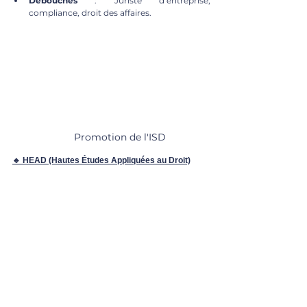
Débouchés
 : Juriste d’entreprise, 
compliance, droit des affaires.
Promotion de l'ISD
🔹 HEAD (Hautes Études Appliquées au Droit)