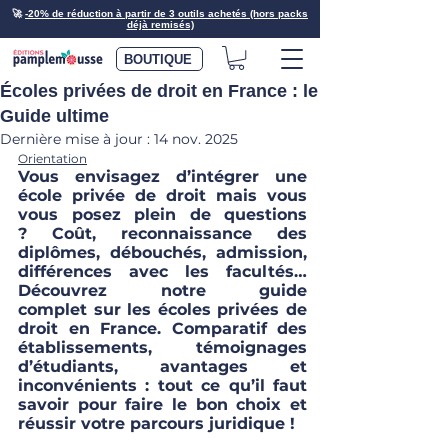
🚀
-20% de réduction à partir de 3 outils achetés (hors packs
déjà remisés)
BOUTIQUE
Écoles privées de droit en France : le
Guide ultime
Dernière mise à jour :
14 nov. 2025
Orientation
Vous envisagez d’intégrer une 
école privée de droit mais vous 
vous posez plein de questions 
? Coût, reconnaissance des 
diplômes, débouchés, admission, 
différences avec les facultés… 
Découvrez notre guide 
complet sur les écoles privées de 
droit en France. Comparatif des 
établissements, témoignages 
d’étudiants, avantages et 
inconvénients : tout ce qu’il faut 
savoir pour faire le bon choix et 
réussir votre parcours juridique !