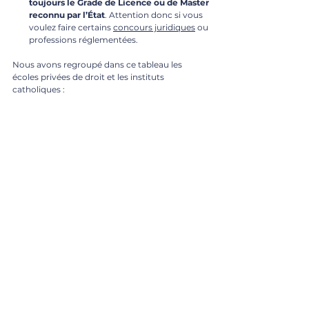
toujours le Grade de Licence ou de Master 
reconnu par l’État
. Attention donc si vous 
voulez faire certains 
concours juridiques
 ou 
professions réglementées.
Nous avons regroupé dans ce tableau les 
écoles privées de droit et les instituts 
catholiques :