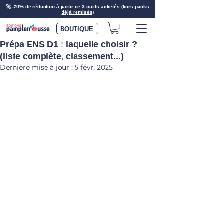
🚀
-20% de réduction à partir de 3 outils achetés (hors packs
déjà remisés)
BOUTIQUE
Prépa ENS D1 : laquelle choisir ?
(liste complète, classement...)
Dernière mise à jour :
5 févr. 2025