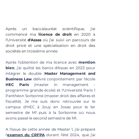
Après un baccalauréat scientifique, j'ai 
commencé ma 
licence de droit
 en 2020 à 
l'Université 
d'Assas
 où j'ai suivi un parcours de 
droit privé et une spécialisation en droit des 
sociétés en troisi
ème année.
Après l'obtention de ma licence avec 
mention
bien
, j'ai quitté les bancs d'Assas en 2023 pour 
intégrer le double
 Master Management and 
Business Law
 délivré conjointement par l'école 
HEC Paris
 (master in management - 
programme grande école) et l'Université Paris 1 
Panthéon Sorbonne (master droit des affaires et 
fiscalité). Je me suis donc retrouvée sur le 
campus d'HEC à Jouy en Josas pour le 1er 
semestre de M1 puis à la Sorbonne où nous 
avons passé le second semestre de M1.
A l'issue de cette année de Master 1, j'ai préparé 
l'
examen du CRFPA
 durant l'été 2024, que j'ai 