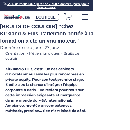
🚀
-20% de réduction à partir de 3 outils achetés (hors packs
déjà remisés)
BOUTIQUE
[BRUITS DE COULOIR] "Chez
Kirkland & Ellis, l'attention portée à la
formation a été un vrai moteur."
Dernière mise à jour :
27 janv.
Orientation
 > 
Métiers juridiques
 > 
Bruits de 
couloir
Kirkland & Ellis
, c’est l’un des cabinets 
d’avocats américains les plus renommés en 
private equity. Pour son tout premier stage, 
Elodie a eu la chance d’intégrer l’équipe 
corporate à Paris. Elle revient pour nous sur 
cette immersion exigeante et marquante 
dans le monde du M&A international. 
Ambiance, montée en compétences, 
méthode, pression… rien n’est laissé de côté.