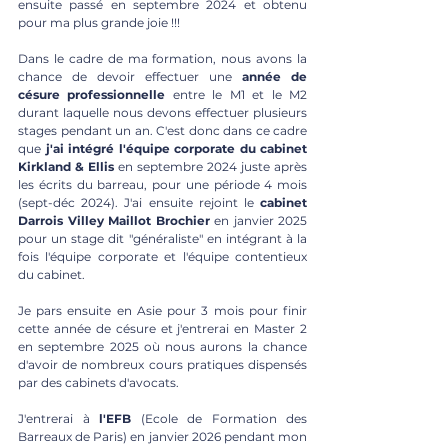
ensuite passé en septembre 2024 et obtenu 
pour ma plus grande joie !!!
Dans le cadre de ma formation, nous avons la 
chance de devoir effectuer une 
année de 
césure professionnelle
 entre le M1 et le M2 
durant laquelle nous devons effectuer plusieurs 
stages pendant un an. C'est donc dans ce cadre 
que 
j'ai intégré l'équipe corporate du cabinet 
Kirkland & Ellis 
en septembre 2024 juste après 
les écrits du barreau, pour une période 4 mois 
(sept-déc 2024). J'ai ensuite rejoint le 
cabinet 
Darrois Villey Maillot Brochier
 en janvier 2025 
pour un stage dit "généraliste" en intégrant à la 
fois l'équipe corporate et l'équipe contentieux 
du cabinet.
Je pars ensuite en Asie pour 3 mois pour finir 
cette année de césure et j'entrerai en Master 2 
en septembre 2025 où nous aurons la chance 
d'avoir de nombreux cours pratiques dispensés 
par des cabinets d'avocats.
J'entrerai à 
l'EFB
 (Ecole de Formation des 
Barreaux de Paris) en janvier 2026 pendant mon 