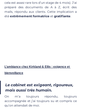
cela est assez rare lors d’un stage de 4 mois). J’ai 
préparé des documents de A à Z, écrit des 
mails, répondu aux clients. Cette implication a 
été 
extrêmement formatrice
 et 
gratifiante
.
L’ambiance chez Kirkland & Ellis : exigence et 
bienveillance
Le cabinet est exigeant, rigoureux, 
mais aussi très humain. 
On m’a toujours répondu, toujours 
accompagnée et j’ai toujours su et compris ce 
qu’on attendait de moi.