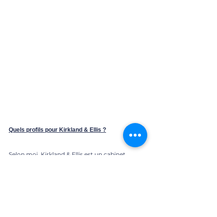
Quels profils pour Kirkland & Ellis ?
Selon moi, Kirkland & Ellis est un cabinet 
d'avocats fait pour les profils :
rigoureux ;
synthétiques ;
organisés (capacité de gérer plusieurs 
deadlines à la fois) ;
réactifs ;
être à l'aise avec un rythme de travail 