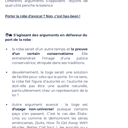
Différents arguments s’opposent. Voyons de 
quel côté penche la balance
Porter la robe d’avocat ? Non, c’est has-been !
🧑‍💼 S’agissant des arguments en défaveur du 
port de la robe
 :
la robe serait d’un autre temps et 
la preuve 
d’un certain conservatisme
 .Elle 
entretiendrait l’image d’une justice 
conservatrice, étriquée dans ses traditions.
deuxièmement, la toge serait une solution 
de facilité pour celui qui la porte. En ce sens, 
la robe fait figure d’autorité or, l’autorité ne 
doit-elle pas être une qualité naturelle, 
particulièrement chez un représentant de la 
loi ? 
Autre argument avancé : la toge est 
d’usage non-universel
 puisque certains 
pays s’en passent. C’est le cas des États-
Unis où comme le démontrent les séries 
américaines, (
Suits, How To Get Away With 
Murder, Better Call Saul…
), les avocats ou « 