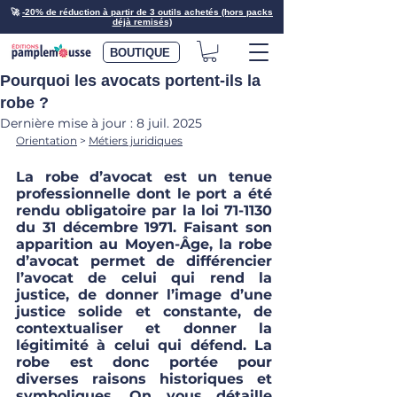
🚀
-20% de réduction à partir de 3 outils achetés (hors packs
déjà remisés)
BOUTIQUE
Pourquoi les avocats portent-ils la
robe ?
Dernière mise à jour :
8 juil. 2025
Orientation
> 
Métiers juridiques
La robe d’avocat est un tenue 
professionnelle dont le port a été 
rendu obligatoire par la loi 71-1130 
du 31 décembre 1971. Faisant son 
apparition au Moyen-Âge, la robe 
d’avocat permet de différencier 
l’avocat de celui qui rend la 
justice, de donner l’image d’une 
justice solide et constante, de 
contextualiser et donner la 
légitimité à celui qui défend. La 
robe est donc portée pour 
diverses raisons historiques et 
symboliques. On vous détaille 