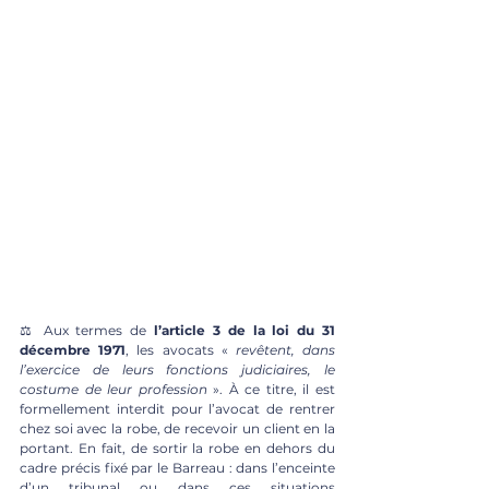
⚖️ Aux termes de
 l’article 3 de la loi du 31 
décembre 1971
, les avocats « 
revêtent, dans 
l’exercice de leurs fonctions judiciaires, le 
costume de leur profession
 ». À ce titre, il est 
formellement interdit pour l’avocat de rentrer 
chez soi avec la robe, de recevoir un client en la 
portant. En fait, de sortir la robe en dehors du 
cadre précis fixé par le Barreau : dans l’enceinte 
d’un tribunal ou dans ces situations 