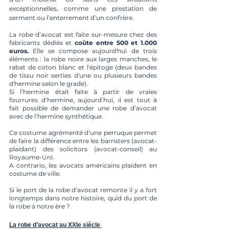
exceptionnelles, comme une prestation de 
serment ou l’enterrement d’un confrère. 
La robe d’avocat est faite sur-mesure chez des 
fabricants dédiés et 
coûte entre 500 et 1.000 
euros.
 Elle se compose aujourd'hui de trois 
éléments : la robe noire aux larges manches, le 
rabat de coton blanc et l'épitoge (deux bandes 
de tissu noir serties d'une ou plusieurs bandes 
d'hermine selon le grade).
Si l’hermine était faite à partir de vraies 
fourrures d’hermine, aujourd’hui, il est tout à 
fait possible de demander une robe d’avocat 
avec de l’hermine synthétique. 
Ce costume agrémenté d’une perruque permet 
de faire la différence entre les barristers (avocat-
plaidant) des solicitors (avocat-conseil) au 
Royaume-Uni. 
A contrario, les avocats américains plaident en 
costume de ville. 
Si le port de la robe d’avocat remonte il y a fort 
longtemps dans notre histoire, quid du port de 
la robe à notre ère ? 
La robe d’avocat au XXIe siècle