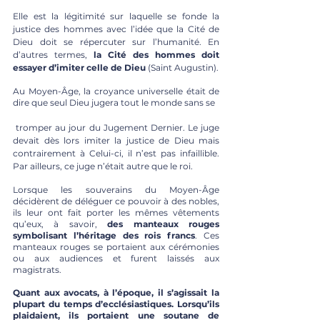
Elle est la légitimité sur laquelle se fonde la 
justice des hommes avec l’idée que la Cité de 
Dieu doit se répercuter sur l’humanité. En 
d’autres termes, 
la Cité des hommes doit 
essayer d’imiter celle de Dieu 
(Saint Augustin). 
Au Moyen-Âge, la croyance universelle était de 
dire que seul Dieu jugera tout le monde sans se
 tromper au jour du Jugement Dernier. Le juge 
devait dès lors imiter la justice de Dieu mais 
contrairement à Celui-ci, il n’est pas infaillible. 
Par ailleurs, ce juge n’était autre que le roi. 
Lorsque les souverains du Moyen-Âge 
décidèrent de déléguer ce pouvoir à des nobles, 
ils leur ont fait porter les mêmes vêtements 
qu’eux, à savoir, 
des manteaux rouges 
symbolisant l’héritage des rois francs
. Ces 
manteaux rouges se portaient aux cérémonies 
ou aux audiences et furent laissés aux 
magistrats. 
Quant aux avocats, à l’époque, il s’agissait la 
plupart du temps d’ecclésiastiques. Lorsqu’ils 
plaidaient, ils portaient une soutane de 