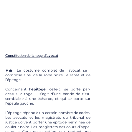
Constitution de la toge d’avocat
👩‍💼 Le costume complet de l’avocat se 
compose ainsi de la robe noire, le rabat et de 
l’épitoge. 
Concernant 
l’épitoge
, celle-ci se porte par-
dessus la toge. Il s’agit d’une bande de tissu 
semblable à une écharpe, et qui se porte sur 
l’épaule gauche. 
L’épitoge répond à un certain nombre de codes. 
Les avocats et les magistrats du tribunal de 
justice doivent porter une épitoge herminée de 
couleur noire. Les magistrats des cours d’appel 
et de la Cour de cassation, eux, portant une 