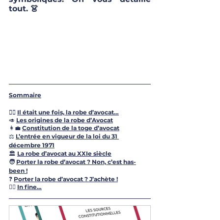
tout. 👗
Sommaire
👩‍⚖️ 
Il était une fois, la robe d’avocat…
🥑 
Les origines de la robe d’Avocat
👩‍💼 
Constitution de la toge d’avocat
⚖️ 
L’entrée en vigueur de la loi du 31 
décembre 1971
🏛 
La robe d’avocat au XXIe siècle
🧑‍ 
Porter la robe d’avocat ? Non, c’est has-
been !
❓ 
Porter la robe d’avocat ? J’achète !
👩‍⚖️ 
In fine…