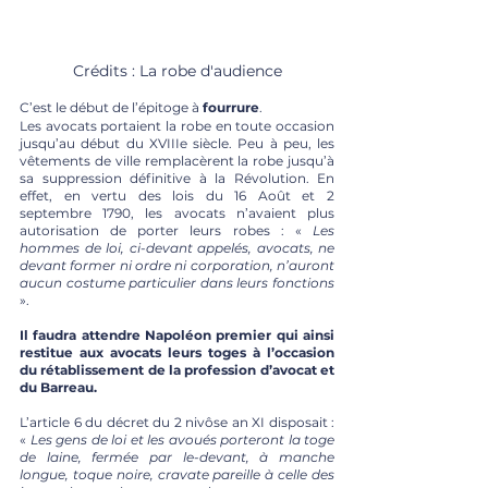
Crédits : La robe d'audience
C’est le début de l’épitoge à 
fourrure
.
Les avocats portaient la robe en toute occasion 
jusqu’au début du XVIIIe siècle. Peu à peu, les 
vêtements de ville remplacèrent la robe jusqu’à 
sa suppression définitive à la Révolution. En 
effet, en vertu des lois du 16 Août et 2 
septembre 1790, les avocats n’avaient plus 
autorisation de porter leurs robes : « 
Les 
hommes de loi, ci-devant appelés, avocats, ne 
devant former ni ordre ni corporation, n’auront 
aucun costume particulier dans leurs fonctions 
». 
Il faudra attendre Napoléon premier qui ainsi 
restitue aux avocats leurs toges à l’occasion 
du rétablissement de la profession d’avocat et 
du Barreau.
L’article 6 du décret du 2 nivôse an XI disposait : 
« 
Les gens de loi et les avoués porteront la toge 
de laine, fermée par le-devant, à manche 
longue, toque noire, cravate pareille à celle des 