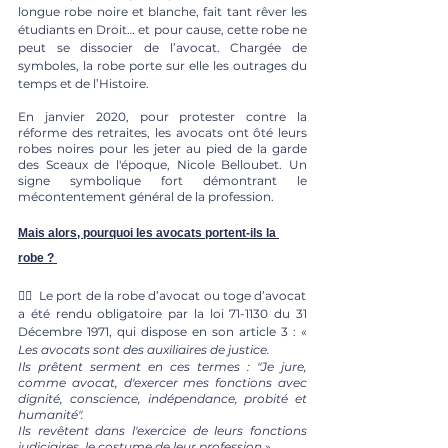
longue robe noire et blanche, fait tant rêver les 
étudiants en Droit… et pour cause, cette robe ne 
peut se dissocier de l’avocat. Chargée de 
symboles, la robe porte sur elle les outrages du 
temps et de l’Histoire.
En janvier 2020, pour protester contre la 
réforme des retraites, les avocats ont ôté leurs 
robes noires pour les jeter au pied de la garde 
des Sceaux de l'époque, Nicole Belloubet. Un 
signe symbolique fort démontrant le 
mécontentement général de la profession. 
Mais alors, pourquoi les avocats portent-ils la 
robe ?
👩‍⚖️  Le port de la robe d’avocat ou toge d’avocat 
a été rendu obligatoire par la loi 71-1130 du 31 
Décembre 1971, qui dispose en son article 3 : « 
Les avocats sont des auxiliaires de justice.
Ils prêtent serment en ces termes : "Je jure, 
comme avocat, d'exercer mes fonctions avec 
dignité, conscience, indépendance, probité et 
humanité".
Ils revêtent dans l'exercice de leurs fonctions 
judiciaires, le costume de leur profession 
». 