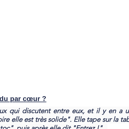
t du par cœur ?
ux qui discutent entre eux, et il y en a u
e elle est très solide". Elle tape sur la t
toc", puis après elle dit "Entrez !"...