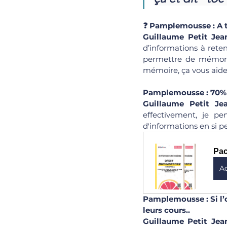
❓ Pamplemousse : A to
Guillaume Petit Jean
d’informations à reten
permettre de mémori
mémoire, ça vous aide
Pamplemousse : 70% d’
Guillaume Petit Je
effectivement, je p
d'informations en si 
Pac
A
Pamplemousse : Si l’o
leurs cours..
Guillaume Petit Jean