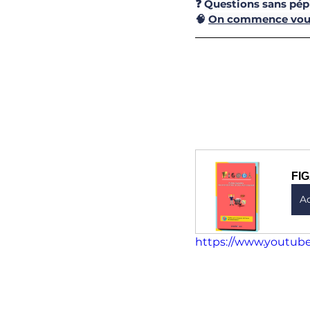
❓ 
Questions sans pép
🧠 
On commence vou
FIG
A
https://www.youtub