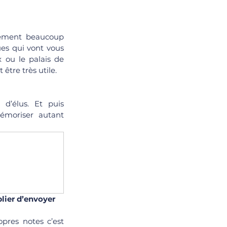
rement beaucoup 
ues qui vont vous 
ou le palais de 
tre très utile.
d’élus. Et puis 
moriser autant 
lier d’envoyer 
res notes c’est  