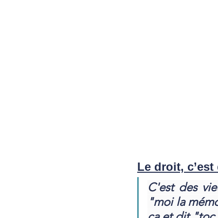
Le droit, c’es
C'est des vie
"moi la mémoir
ça et dit "toc 