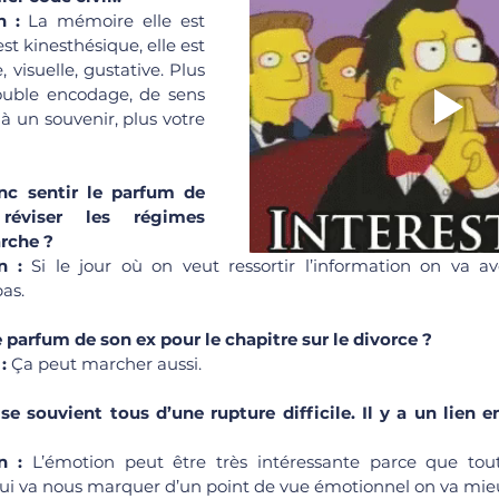
n : 
La mémoire elle est 
est kinesthésique, elle est 
 visuelle, gustative. Plus 
ouble encodage, de sens 
à un souvenir, plus votre 
c sentir le parfum de 
éviser les régimes 
rche ?
n : 
Si le jour où on veut ressortir l’information on va a
pas.
parfum de son ex pour le chapitre sur le divorce ?
: 
Ça peut marcher aussi.
 souvient tous d’une rupture difficile. Il y a un lien e
n : 
L’émotion peut être très intéressante parce que tout
ui va nous marquer d’un point de vue émotionnel on va mieux