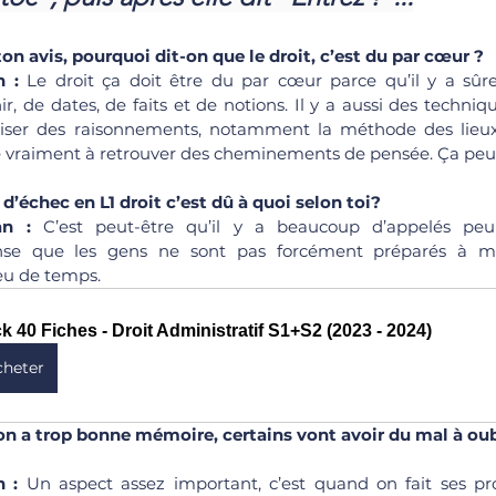
n avis, pourquoi dit-on que le droit, c’est du par cœur ?
 : 
Le droit ça doit être du par cœur parce qu’il y a sû
ir, de dates, de faits et de notions. Il y a aussi des techniq
ser des raisonnements, notamment la méthode des lieux 
 vraiment à retrouver des cheminements de pensée. Ça peut ê
échec en L1 droit c’est dû à quoi selon toi?
an : 
C’est peut-être qu’il y a beaucoup d’appelés peu 
ense que les gens ne sont pas forcément préparés à mé
peu de temps.
k 40 Fiches - Droit Administratif S1+S2 (2023 - 2024)
cheter
n a trop bonne mémoire, certains vont avoir du mal à oub
 : 
Un aspect assez important, c’est quand on fait ses prop