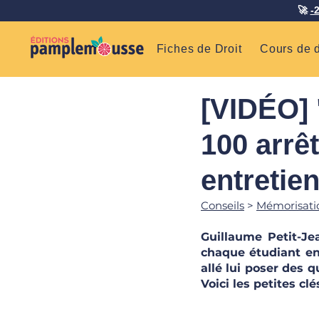
🚀
-
Fiches de Droit
Cours de d
[VIDÉO] "
100 arrêt
entretie
Conseils
 > 
Mémorisati
Guillaume Petit-Je
chaque étudiant en 
allé lui poser des 
Voici les petites clé