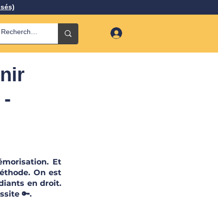
isés)
nir
 -
orisation. Et 
éthode. On est 
iants en droit. 
ssite 🔑.