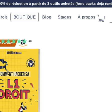
20% de réduction à partir de 3 outils achetés (hors packs déjà rem
roit
BOUTIQUE
Blog
Stages
À propos