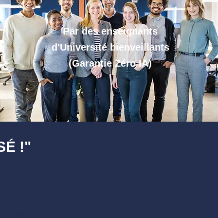
Par des enseignants
d'Université bienveillants
(Garantie Zéro IA)
É !"
diatement ta matière sans poser
IGADA et Ebooks)
e-magazine.co
.