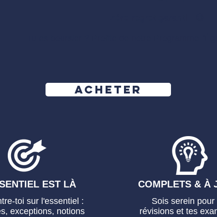
Zéro regret garanti ! 😉
Tu es boursier ? Profite de notre Programme "
Éga
Acheter
SENTIEL EST LÀ
COMPLETS & À 
re-toi sur l'essentiel :
Sois serein pour 
es, exceptions, notions
révisions et tes exa