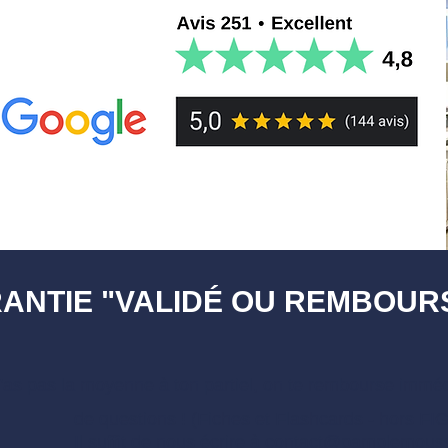
ANTIE "VALIDÉ OU REMBOURS
n'as pas la moyenne à ton partiel, on te rembourse immé
de questions ! (Fiches et Flashcards - hors F
Il suffit de nous écrire à
contact@pamplemouss