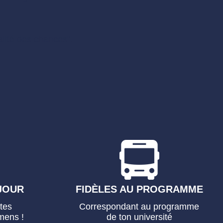
lité des chances
​".
JOUR
FIDÈLES AU PROGRAMME
tes
Correspondant au programme
mens !
de ton université