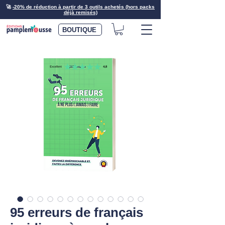
🚀
-20% de réduction à partir de 3 outils achetés (hors packs
déjà remisés)
BOUTIQUE
95 erreurs de français