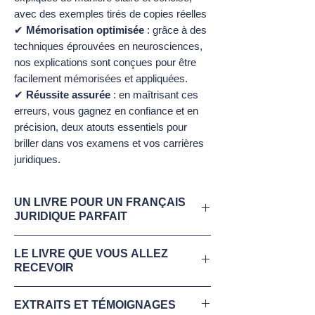
avec des exemples tirés de copies réelles
✔
Mémorisation optimisée
: grâce à des
techniques éprouvées en neurosciences,
nos explications sont conçues pour être
facilement mémorisées et appliquées.
✔
Réussite assurée
: en maîtrisant ces
erreurs, vous gagnez en confiance et en
précision, deux atouts essentiels pour
briller dans vos examens et vos carrières
juridiques.
UN LIVRE POUR UN FRANÇAIS
JURIDIQUE PARFAIT
Téléchargez maintenant votre
extrait
LE LIVRE QUE VOUS ALLEZ
gratuit 95 erreurs de français juridiques
.
RECEVOIR
Ce livre d'erreurs de français juridique
✔ Réception immédiate par email au
est la base pour tout étudiant en droit qui
EXTRAITS ET TÉMOIGNAGES
format PDF de votre e-book (80 pages) -