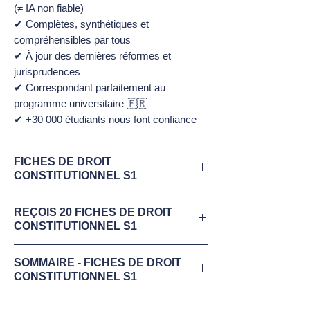
(≠ IA non fiable)
✔ Complètes, synthétiques et
compréhensibles par tous
✔ À jour des dernières réformes et
jurisprudences
✔ Correspondant parfaitement au
programme universitaire 🇫🇷
✔ +30 000 étudiants nous font confiance
FICHES DE DROIT
CONSTITUTIONNEL S1
Télécharge maintenant ton
extrait gratuit
REÇOIS 20 FICHES DE DROIT
de Fiches du droit constitutionnel
(PDF).
CONSTITUTIONNEL S1
✔
COMPLÈTES
:
Tout le programme
,
✔ 20 Fiches de révisions synthétiques et
résumé dans des fiches prêtes à l'emploi.
SOMMAIRE - FICHES DE DROIT
optimisées (1 à 3 pages/fiche)
CONSTITUTIONNEL S1
Ne laisse rien au hasard, tout est couvert.
✔ Parfaitement à jour du programme
✔
FIABLES
:
Rédigées par des experts
universitaire français
Voici les notions de cours présentes
en droit
, pas par une IA. Fais confiance à