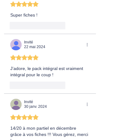
Noté 5 étoiles sur 5.
Super fiches !
J'aime
Répondre
Invité
22 mai 2024
Noté 5 étoiles sur 5.
J’adore, le pack intégral est vraiment 
intégral pour le coup !
J'aime
Répondre
Invité
30 janv. 2024
Noté 5 étoiles sur 5.
14/20 à mon partiel en décembre 
grâce à vos fiches !!! Vous gérez, merci 