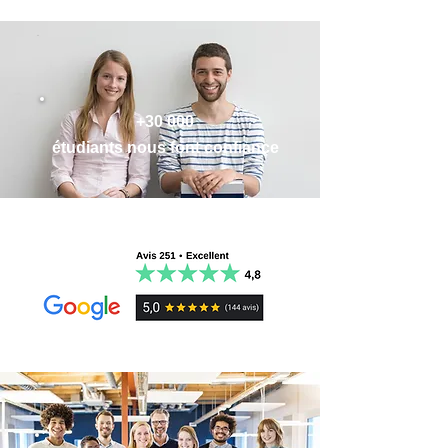
✔ Enrichies de quiz, articles, exemples et
dans les meilleures fiches de révisions
des contenus vérifiés et à jour, élaborés
conseils + comprenant des éléments de
du droit constitutionnel du Semestre 1 :
par des pros.
raisonnement juridique pour vous préparer
✔
MÉTHODOLOGIQUES
: Travaille
plus
aux TD et partiels
I. É
LÉMENTS INTRODUCTIFS :
intelligemment
, pas plus longtemps.
✔ Réception immédiate par email sous
PRÉSENTATION DU DROIT
Approprie-toi les concepts rapidement
format PDF
CONSTITUTIONNEL
+30 000
avec des conseils méthodologiques clairs
✔ Impression possible
​FICHE N°1 – LE DROIT
étudiants nous font confiance
et pratiques.
♻️ Futures mises à jour incluses
CONSTITUTIONNEL
✔
EFFICACES
:
Gagne des heures de
OFFERTES ! Des flashcards vierges et
révision
. Ces fiches optimisées boostent
ludiques pour augmenter l'efficacité de vos
II. LES FONDEMENTS DU DROIT
ta compréhension et ta mémorisation
révisions !
CONSTITUTIONNEL
grâce aux techniques d'apprentissage les
Paiement totalement sécurisé par Stripe et
1. La Constitution : fondement juridique du
plus récentes.
Paypal
pouvoir
✔
LUDIQUES & MOTIVANTES
:
💌 Nous restons disponibles pour répondre
FICHE N°2 – LA NOTION DE
Apprends en t’amusant avec des
à vos questions (24h)
CONSTITUTION
méthodes basées sur les
neurosciences
.
FICHE N°3 – LE POUVOIR
Plus tu révises, plus tu prends goût à la
CONSTITUANT
matière !
FICHE N°4 – LA PROTECTION DE LA
✔
ACCESSIBLES
: Plus besoin de
CONSTITUTION
dépenser des fortunes pour des manuels à
2. L’État : cadre juridique du pouvoir
30 ou 40€.
Obtiens tout ce qu'il te