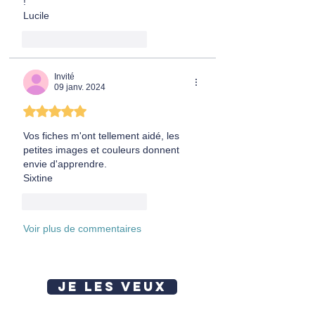
!
Lucile
J'aime
Répondre
Invité
09 janv. 2024
Noté 5 étoiles sur 5.
Vos fiches m'ont tellement aidé, les 
petites images et couleurs donnent 
envie d'apprendre.
Sixtine
J'aime
Répondre
Voir plus de commentaires
JE LES VEUX