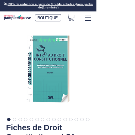
🚀
-20% de réduction à partir de 3 outils achetés (hors packs
déjà remisés)
BOUTIQUE
Fiches de Droit