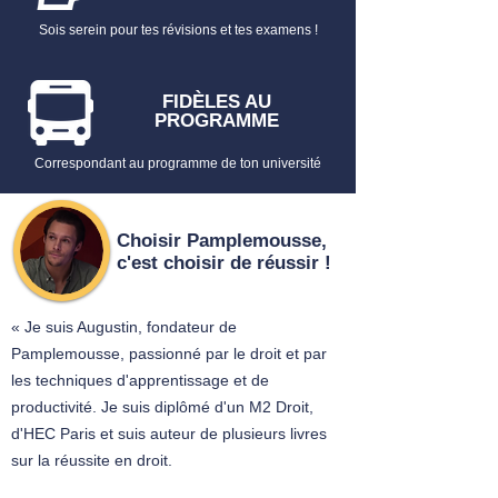
LA MONARCHIE (1814-1848), LA
Sois serein pour tes révisions et tes examens !
DÉCOUVERTE DES RÉGIMES
PARLEMENTAIRES
FICHE N°18 – DE LA IIE RÉPUBLIQUE
FIDÈLES AU
AU SECOND EMPIRE (1848-1870), LA
PROGRAMME
RECHERCHE D’UNE FIGURE
APPROPRIÉE
Correspondant au programme de ton université
FICHE N°19 – LA IIIe RÉPUBLIQUE
(1870-1946), L’AVÈNEMENT DE LA
FORME PARLEMENTAIRE
Choisir Pamplemousse,
FICHE N°20 – LA IVE RÉPUBLIQUE, LA
c'est choisir de réussir !
MARQUE D’UNE FORTE INSTABILITÉ
MINISTÉRIELLE (1946-1958)
« Je suis Augustin, fondateur de
➡️ Retrouve aussi :
Pamplemousse, passionné par le droit et par
100 Flashcards - Droit Constitutionnel
les techniques d'apprentissage et de
S1 - Pack Complet
productivité. Je suis diplômé d'un M2 Droit,
Tout savoir sur les
Fiches de Droit
d'HEC Paris et suis auteur de plusieurs livres
sur la réussite en droit.