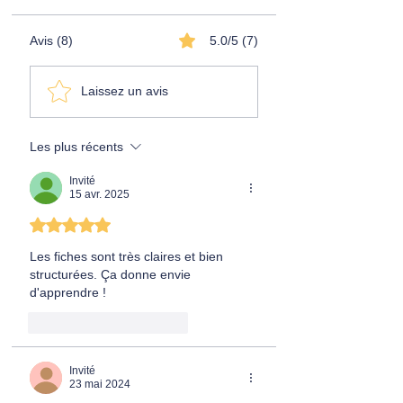
Avis (8)
5.0/5 (7)
Laissez un avis
Les plus récents
Invité
15 avr. 2025
Noté 5 étoiles sur 5.
Les fiches sont très claires et bien 
structurées. Ça donne envie 
d'apprendre !
J'aime
Répondre
Invité
23 mai 2024