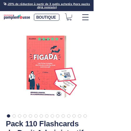
🚀
-20% de réduction à partir de 3 outils achetés (hors packs
déjà remisés)
BOUTIQUE
Pack 110 Flashcards