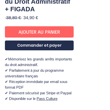
du Droit Administratif
+ FIGADA
Prix
Prix
 38,80 € 
34,90 €
original
promotionnel
AJOUTER AU PANIER
Commander et payer
✔Mémorisez les grands arrêts importants
du droit administratif.
✔ Parfaitement à jour du programme
universitaire français
✔ Réception immédiate par email sous
format PDF
✔ Paiement sécurisé par Stripe et Paypal
✔ Disponible sur le
Pass Culture