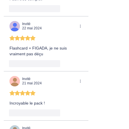
J'aime
Répondre
Invité
22 mai 2024
Noté 5 étoiles sur 5.
Flashcard + FIGADA, je ne suis 
vraiment pas déçu
J'aime
Répondre
Invité
21 mai 2024
Noté 5 étoiles sur 5.
Incroyable le pack !
J'aime
Répondre
Invité