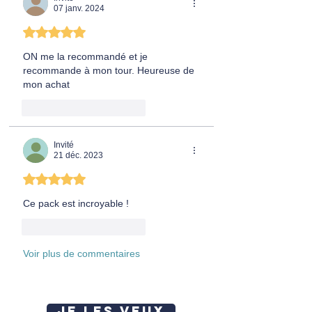
07 janv. 2024
Noté 5 étoiles sur 5.
ON me la recommandé et je 
recommande à mon tour. Heureuse de 
mon achat
J'aime
Répondre
Invité
21 déc. 2023
Noté 5 étoiles sur 5.
Ce pack est incroyable !
J'aime
Répondre
Voir plus de commentaires
JE LES VEUX