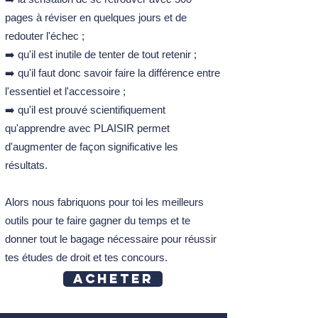
révisions, d’apprendre grâce à un concept
Arrêt Cames 21 juin 1895
pages à réviser en quelques jours et de
original, divertissant et surtout efficace.
Arrêt Tomaso Grecco 10 février 1905
redouter l'échec ;
Arrêt Anguet 3 février 1911
Et vous savez quoi ?
Le FIGADA s'est
➡️ qu'il est inutile de tenter de tout retenir ;
Arrêt Epoux Lemonnier 26 juillet 1918
chargé de faire le boulot à votre place en
➡️ qu'il faut donc savoir faire la différence entre
Arrêt Regnault-Desroziers 28 mars 1919
illustrant les éléments essentiels de
Arrêt Couitéas 30 novembre 1923
l'essentiel et l'accessoire ;
chaque grand arrêt : juridiction, date de la
Arrêt Deberles 7 avril 1933
➡️ qu'il est prouvé scientifiquement
décision de justice, nom de l'arrêt,
Arrêt Thépaz 14 janvier 1935
problème de droit et apport de l'arrêt).
qu'apprendre avec PLAISIR permet
Arrêt Société la Fleurette 14 janvier 1938
d'augmenter de façon significative les
Arrêt Caisse d'épargne.
Voilà comment apprendre votre droit
résultats.
d’assurances sociales de Meurthe-et-
administratif et réussir vos partiels haut la
Moselle 29 mars 1946
main ! Voyez plutôt les nombreux avis
Arrêt Commune de St-Priest-la-Plaine 22
Alors nous fabriquons pour toi les meilleurs
positifs sur le fiches illustrées !
nov 1946
outils pour te faire gagner du temps et te
Arrêt Cie générale des eaux et veuve
donner tout le bagage nécessaire pour réussir
Aubry 21 mars 1947
tes études de droit et tes concours.
Arrêt Laruelle, Delville 28 juillet 1951
Acheter
Arrêt Trésor public contre Giry 23
novembre 1956
Arrêt Letisserand 24 novembre 1961