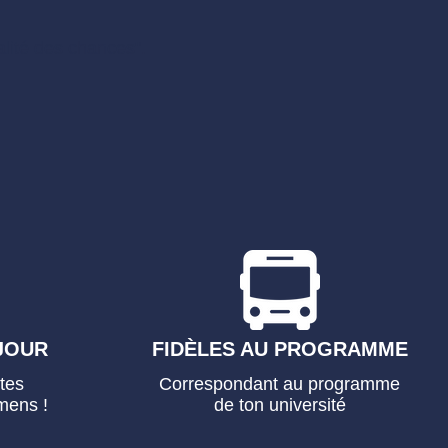
lité des chances
​".
JOUR
FIDÈLES AU PROGRAMME
tes
Correspondant au programme
mens !
de ton université