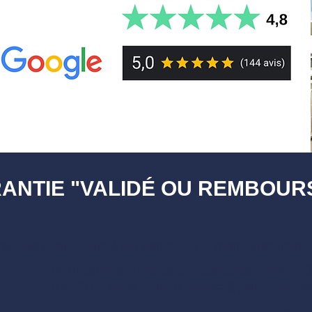
ANTIE "VALIDÉ OU REMBOURS
n'as pas la moyenne à ton partiel, on te rembourse immé
de questions ! (Fiches et Flashcards - hors F
Il suffit de nous écrire à
contact@pamplemouss