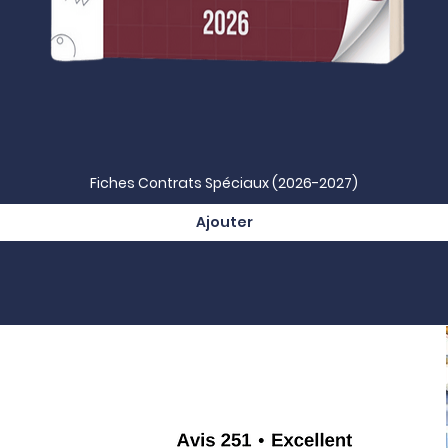
ssite de votre L2 peut se jouer sur des détails :
sir les partiels le jour J, écrits comme oraux, en vous aidant à antic
Aperçu rapide
Fiches Contrats Spéciaux (2026-2027)
Ajouter