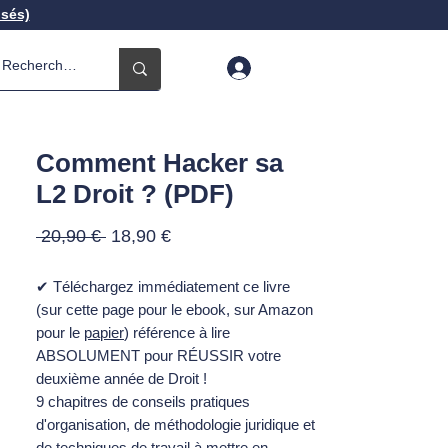
isés)
Comment Hacker sa
L2 Droit ? (PDF)
Prix
Prix
 20,90 € 
18,90 €
original
promotionnel
✔ Téléchargez immédiatement ce livre
(sur cette page pour le ebook, sur Amazon
pour le
papier
) référence à lire
ABSOLUMENT pour RÉUSSIR votre
deuxième année de Droit !
9 chapitres de conseils pratiques
d'organisation, de méthodologie juridique et
de techniques de travail à mettre en