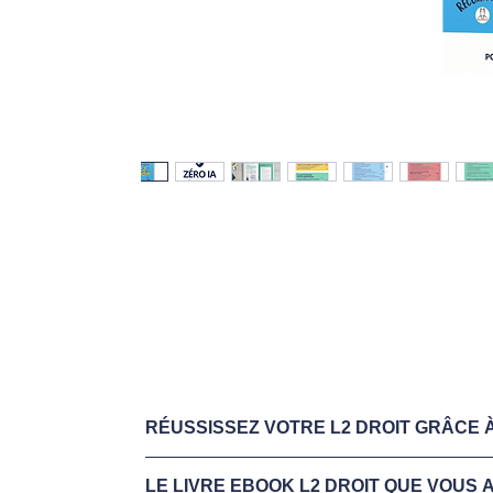
RÉUSSISSEZ VOTRE L2 DROIT GRÂCE À
Téléchargez maintenant votre
extrait gratuit 
LE LIVRE EBOOK L2 DROIT QUE VOUS 
Ebook
: disponible sur cette page et sur via
l'ap