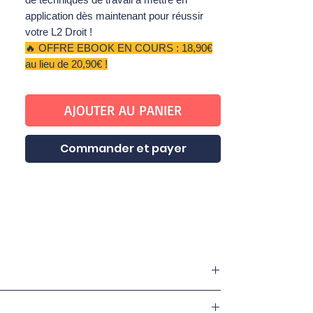
application dès maintenant pour réussir
votre L2 Droit ! ​
🔥 OFFRE EBOOK EN COURS : 18,90€
au lieu de 20,90€ !
AJOUTER AU PANIER
Commander et payer