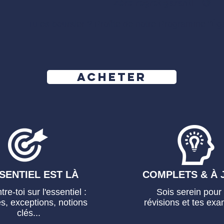
Zéro regret garanti ! 😉
Tu es boursier ? Profite de notre Programme "
Éga
Acheter
SENTIEL EST LÀ
COMPLETS & À 
re-toi sur l'essentiel :
Sois serein pour 
es, exceptions, notions
révisions et tes exa
clés...