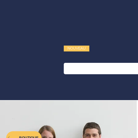
Parce que chaque demi-point compte et que la réu
Le
CHAPITRE 9
vous met en condition pour réus
NOUVEAU