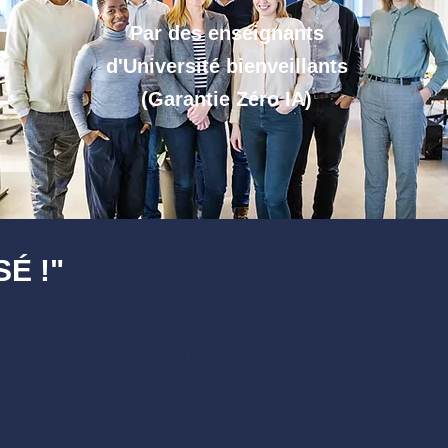
Par des enseignants
d'Université bienveillants
(Garantie Zéro IA)
É !"
diatement ta matière sans poser
IGADA et Ebooks)
e-magazine.co
.