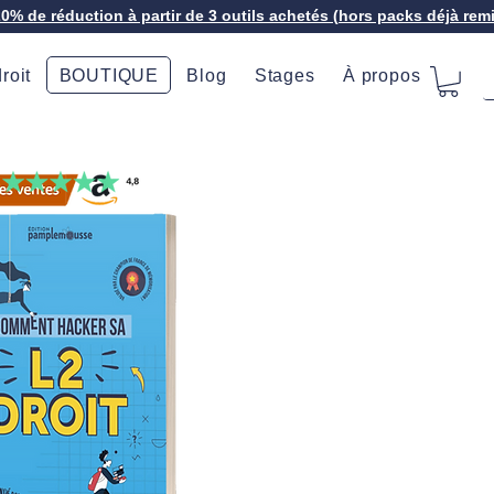
20% de réduction à partir de 3 outils achetés (hors packs déjà rem
roit
BOUTIQUE
Blog
Stages
À propos