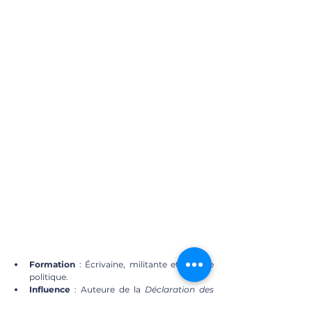
Formation
 : Écrivaine, militante et femme 
politique.
Influence
 : Auteure de la 
Déclaration des 
droits de la femme et de la citoyenne
 (1791), 