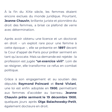
À la fin du XIXe siècle, les femmes étaient 
encore exclues du monde juridique. Pourtant, 
Jeanne Chauvin
, brillante juriste et pionnière du 
droit des femmes, a brisé ce plafond de verre 
avec détermination.
Après avoir obtenu une licence et un doctorat 
en droit – un exploit rare pour une femme à 
cette époque –, elle se présente en 
1897
 devant 
la Cour d’appel de Paris pour prêter serment en 
tant qu’avocate. Mais sa demande est rejetée : la 
profession est jugée 
"un exercice viril"
. Loin de 
se résigner, elle transforme ce refus en combat 
politique.
Grâce à son engagement et au soutien des 
députés 
Raymond Poincaré
 et 
René Viviani
, 
une loi est enfin adoptée en 
1900
, permettant 
aux femmes d’accéder au barreau. 
Jeanne 
Chauvin prête serment le 19 décembre 1900
, 
quelques jours après 
Olga Balachowsky-Petit
, 
également docteure en droit.