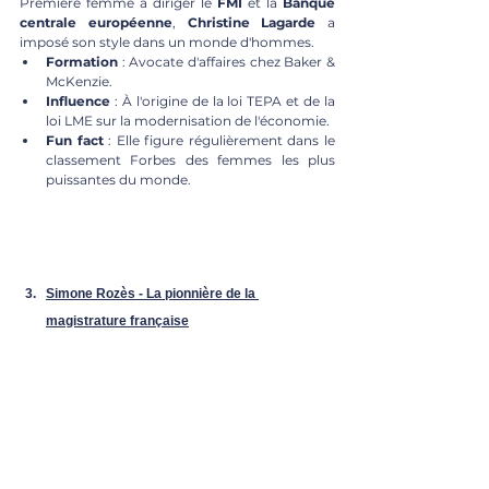
Première femme à diriger le 
FMI
 et la 
Banque 
centrale européenne
, 
Christine Lagarde
 a 
imposé son style dans un monde d'hommes.
Formation
 : Avocate d'affaires chez Baker & 
McKenzie.
Influence
 : À l'origine de la loi TEPA et de la 
loi LME sur la modernisation de l'économie.
Fun fact
 : Elle figure régulièrement dans le 
classement Forbes des femmes les plus 
puissantes du monde.
Simone Rozès - La pionnière de la 
magistrature française