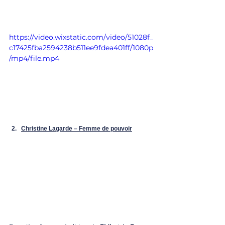
https://video.wixstatic.com/video/51028f_
c17425fba2594238b511ee9fdea401ff/1080p
/mp4/file.mp4
Christine Lagarde – Femme de pouvoir