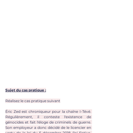
Sujet du cas pratique :
Réalisez le cas pratique suivant
Éric Zed est chroniqueur pour la chaîne I-Tévé. 
Régulièrement, il conteste l'existence de 
génocides et fait l'éloge de criminels de guerre. 
Son employeur a donc décidé de le licencier en 
vertu de la loi du 5 décembre 2018 (loi fictive, 