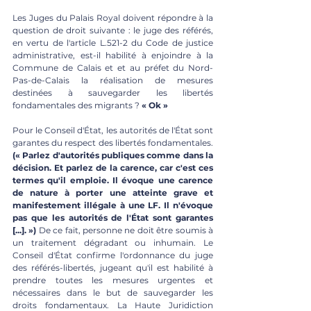
Les Juges du Palais Royal doivent répondre à la 
question de droit suivante : le juge des référés, 
en vertu de l'article L.521-2 du Code de justice 
administrative, est-il habilité à enjoindre à la 
Commune de Calais et et au préfet du Nord-
Pas-de-Calais la réalisation de mesures 
destinées à sauvegarder les libertés 
fondamentales des migrants ? 
« Ok »
Pour le Conseil d'État, les autorités de l'État sont 
garantes du respect des libertés fondamentales. 
(« Parlez d'autorités publiques comme dans la 
décision. Et parlez de la carence, car c'est ces 
termes qu'il emploie. Il évoque une carence 
de nature à porter une atteinte grave et 
manifestement illégale à une LF. Il n'évoque 
pas que les autorités de l'État sont garantes 
[...]. »)
 De ce fait, personne ne doit être soumis à 
un traitement dégradant ou inhumain. Le 
Conseil d'État confirme l'ordonnance du juge 
des référés-libertés, jugeant qu'il est habilité à 
prendre toutes les mesures urgentes et 
nécessaires dans le but de sauvegarder les 
droits fondamentaux. La Haute Juridiction 