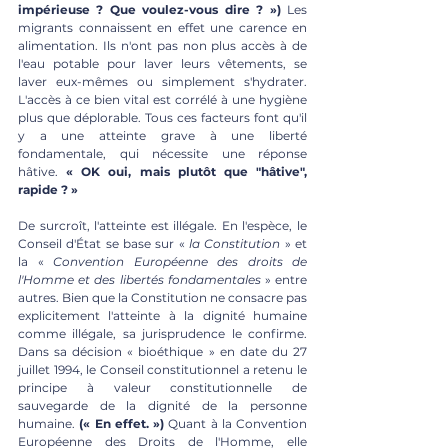
impérieuse ? Que voulez-vous dire ? »)
 Les 
migrants connaissent en effet une carence en 
alimentation. Ils n'ont pas non plus accès à de 
l'eau potable pour laver leurs vêtements, se 
laver eux-mêmes ou simplement s'hydrater. 
L'accès à ce bien vital est corrélé à une hygiène 
plus que déplorable. Tous ces facteurs font qu'il 
y a une atteinte grave à une liberté 
fondamentale, qui nécessite une réponse 
hâtive. 
« OK oui, mais plutôt que "hâtive", 
rapide ? »
De surcroît, l'atteinte est illégale. En l'espèce, le 
Conseil d'État se base sur « 
la Constitution 
» et 
la « 
Convention Européenne des droits de 
l'Homme et des libertés fondamentales
 » entre 
autres. Bien que la Constitution ne consacre pas 
explicitement l'atteinte à la dignité humaine 
comme illégale, sa jurisprudence le confirme. 
Dans sa décision « bioéthique » en date du 27 
juillet 1994, le Conseil constitutionnel a retenu le 
principe à valeur constitutionnelle de 
sauvegarde de la dignité de la personne 
humaine. 
(« En effet. »)
 Quant à la Convention 
Européenne des Droits de l'Homme, elle 