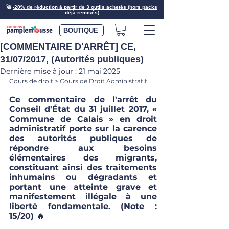
🚀
-20% de réduction à partir de 3 outils achetés (hors packs
déjà remisés)
BOUTIQUE
[COMMENTAIRE D'ARRÊT] CE,
31/07/2017, (Autorités publiques)
Dernière mise à jour :
21 mai 2025
Cours de droit
 > 
Cours de Droit Administratif
Ce commentaire de l'arrêt du 
Conseil d'État du 31 juillet 2017, « 
Commune de Calais » en droit 
administratif porte sur la carence 
des autorités publiques de 
répondre aux besoins 
élémentaires des migrants, 
constituant ainsi des traitements 
inhumains ou dégradants et 
portant une atteinte grave et 
manifestement illégale à une 
liberté fondamentale. (Note : 
15/20) 🔥