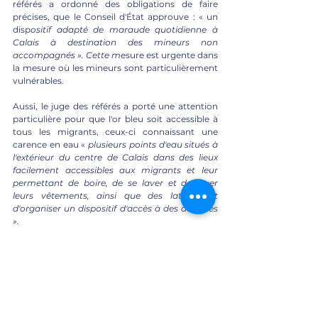
référés a ordonné des obligations de faire 
précises, que le Conseil d'État approuve : « un 
disp
ositif adapté de maraude quotidienne à 
Calais à destination des mineurs non 
accompagnés ». Cette m
esure est urgente dans 
la mesure où les mineurs sont particulièrement 
vulnérables.
Aussi, le juge des référés a porté une attention 
particulière pour que l'or bleu soit accessible à 
tous les migrants, ceux-ci connaissant une 
carence en eau « 
plusieurs points d'eau situés à 
l'extérieur du centre de Calais dans des lieux 
facilement accessibles aux migrants et leur 
permettant de boire, de se laver et de laver 
leurs vêtements, ainsi que des latrines et 
d'organiser un dispositif d'accès à des douches 
».  
Le Conseil d'État valide ce point de 
l’ordonnance soulignant qu'un mauvais accès à 
l'eau développe « 
des pathologies telles que la 
gale ou des impétigos, de divers troubles liés à 
une mauvaise hygiène ». E
nfin, le juge des 
référés a enjoint l'administration d'organiser « 