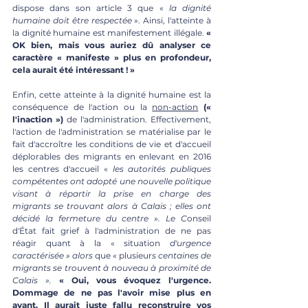
dispose dans son article 3 que «
 la dignité 
humaine doit être respectée 
». Ainsi, l'atteinte à 
la dignité humaine est manifestement illégale. 
« 
OK bien, mais vous auriez dû analyser ce 
caractère « manifeste » plus en profondeur, 
cela aurait été intéressant ! »
Enfin, cette atteinte à la dignité humaine est la 
conséquence de l'action ou la 
non-action
(« 
l'inaction »)
 de l'administration. Effectivement, 
l'action de l'administration se matérialise par le 
fait d'accroître les conditions de vie et d'accueil 
déplorables des migrants en enlevant en 2016 
les centres d'accueil « 
les autorités publiques 
compétentes ont adopté une nouvelle politique 
visant à répartir la prise en charge des 
migrants se trouvant alors à Calais ; elles ont 
décidé la fermeture du centre ». Le C
onseil 
d'État fait grief à l'administration de ne pas 
réagir quant à la « situation
 d'urgence 
caractérisée » alors 
que « plusieur
s centaines de 
migrants se trouvent à nouveau à proximité de 
Calais ». 
« Oui, vous évoquez l'urgence. 
Dommage de ne pas l'avoir mise plus en 
avant. Il aurait juste fallu reconstruire vos 