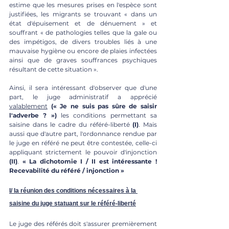
estime que les mesures prises en l'espèce sont 
justifiées, les migrants se trouvant « dans un 
état d'épuisement et de dénuement » et 
souffrant « de pathologies telles que la gale ou 
des impétigos, de divers troubles liés à une 
mauvaise hygiène ou encore de plaies infectées 
ainsi que de graves souffrances psychiques 
résultant de cette situation ».
Ainsi, il sera intéressant d'observer que d'une 
part, le juge administratif a apprécié 
valablement
(« Je ne suis pas sûre de saisir 
l'adverbe ? »)
 les conditions permettant sa 
saisine dans le cadre du référé-liberté 
(I)
. Mais 
aussi que d'autre part, l'ordonnance rendue par 
le juge en référé ne peut être contestée, celle-ci 
appliquant strictement le pouvoir d'injonction 
(II)
. 
« La dichotomie I / II est intéressante ! 
Recevabilité du référé / injonction »
I/ la réunion des conditions nécessaires à la 
saisine du juge statuant sur le référé-liberté
Le juge des référés doit s'assurer premièrement 