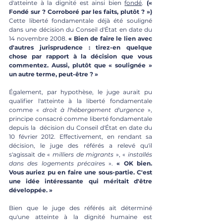
d'atteinte à la dignité est ainsi bien 
fondé
. 
(« 
Fondé sur ? Corroboré par les faits, plutôt ? »)
Cette liberté fondamentale déjà été souligné 
dans une décision du Conseil d'État en date du 
14 novembre 2008. 
« 
Bien de faire le lien avec 
d'autres jurisprudence : tirez-en quelque 
chose par rapport à la décision que vous 
commentez. Aussi, plutôt que « soulignée » 
un autre terme, peut-être ? »
Également, par hypothèse, le juge aurait pu 
qualifier l'atteinte à la liberté fondamentale 
comme « 
droit à l'hébergement d'urgence
 », 
principe consacré comme liberté fondamentale 
depuis la  décision du Conseil d'État en date du 
10 février 2012. Effectivement, en rendant sa 
décision, le juge des référés a relevé qu'il 
s'agissait de « 
milliers de migrants
 », « 
installés 
dans des logements précaire
s ». 
« OK bien. 
Vous auriez pu en faire une sous-partie. C'est 
une idée intéressante qui méritait d'être 
développée. »
Bien que le juge des référés ait déterminé 
qu'une atteinte à la dignité humaine est 