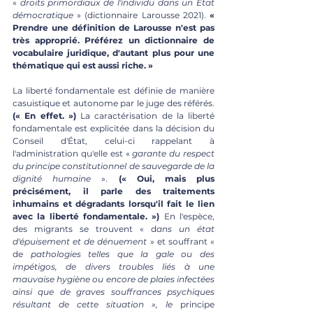
« 
droits primordiaux de l'individu dans un État 
démocratique 
» (dictionnaire Larousse 2021). 
« 
Prendre une définition de Larousse n'est pas 
très approprié. Préférez un dictionnaire de 
vocabulaire juridique, d'autant plus pour une 
thématique qui est aussi riche. »
La liberté fondamentale est définie de manière 
casuistique et autonome par le juge des référés. 
(« En effet. »)
 La caractérisation de la liberté 
fondamentale est explicitée dans la décision du 
Conseil d'État, celui-ci rappelant à 
l'administration qu'elle est « 
garante du respect 
du principe constitutionnel de sauvegarde de la 
dignité humaine 
». 
(« Oui, mais plus 
précisément, il parle des traitements 
inhumains et dégradants lorsqu'il fait le lien 
avec la liberté fondamentale. »)
 En l'espèce, 
des migrants se trouvent « d
ans un état 
d'épuisement et de dénuement 
» et souffrant « 
de 
pathologies telles que la gale ou des 
impétigos, de divers troubles liés à une 
mauvaise hygiène ou encore de plaies infectées 
ainsi que de graves souffrances psychiques 
résultant de cette situation », le 
principe 