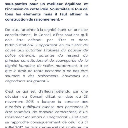
sous-parties pour un meilleur équilibre et 
l'inclusion de cette idée. Vous faites le tour de 
tous les éléments mais il faut affiner la 
construction du raisonnement. »
De plus, l'atteinte à la dignité étant un principe 
constitutionnel, le Conseil d'État soutient qu'il 
doit être défendu par l'État et donc 
l'administration« 
il appartient en tout état de 
cause aux autorités titulaires du pouvoir de 
police générale, garantes du respect du 
principe constitutionnel de sauvegarde de la 
dignité humaine, de veiller, notamment, à ce 
que le droit de toute personne à ne pas être 
soumise à des traitements inhumains ou 
dégradants soit garanti ». 
C'est ce qui est d'ailleurs défendu par une 
décision du Conseil d'État en date du 23 
novembre 2015 « l
orsque la carence des 
autorités publiques expose des personnes à 
être soumises, de manière caractérisée, à un 
traitement inhumain ou dégradant 
». Cet arrêt 
se rapproche conséquemment de celui du 31 
juillet 2017, les faits d'espèce étant similaires, ce 