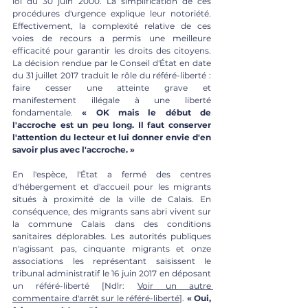
loi du 30 juin 2000. La simplification de ces 
procédures d'urgence explique leur notoriété. 
Effectivement, la complexité relative de ces 
voies de recours a permis une meilleure 
efficacité pour garantir les droits des citoyens. 
La décision rendue par le Conseil d'État en date 
du 31 juillet 2017 traduit le rôle du référé-liberté : 
faire cesser une atteinte grave et 
manifestement illégale à une liberté 
fondamentale. 
« OK mais le début de 
l'accroche est un peu long. Il faut conserver 
l'attention du lecteur et lui donner envie d'en 
savoir plus avec l'accroche. »
En l'espèce, l'État a fermé des centres 
d'hébergement et d'accueil pour les migrants 
situés à proximité de la ville de Calais. En 
conséquence, des migrants sans abri vivent sur 
la commune Calais dans des conditions 
sanitaires déplorables. Les autorités publiques 
n'agissant pas, cinquante migrants et onze 
associations les représentant saisissent le 
tribunal administratif le 16 juin 2017 en déposant 
un référé-liberté [Ndlr: 
Voir un autre 
commentaire d'arrêt sur le référé-liberté
]. 
« Oui, 