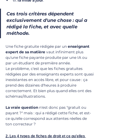
et
 la mise à jour
. 
Ces trois critères dépendent 
exclusivement d'une chose : 
qui a 
rédigé la fiche
, et a
vec quelle 
méthode.
Une fiche gratuite rédigée par un 
enseignant
expert
de sa matière
 vaut infiniment plus 
qu'une fiche payante produite par une IA ou 
par un étudiant de première année. 
Le problème, c'est que les fiches gratuites 
rédigées par des enseignants experts sont quasi 
inexistantes en accès libre, et pour cause : ça 
prend des dizaines d'heures à produire 
correctement. Et bien plus quand elles ont des 
schémas/illustrations.
La vraie question
 n'est donc pas "gratuit ou 
payant ?" mais : qui a rédigé cette fiche, et est-
ce qu'elle correspond aux attentes réelles de 
ton correcteur ?
2. Les 4 types de fiches de droit et ce qu'elles 