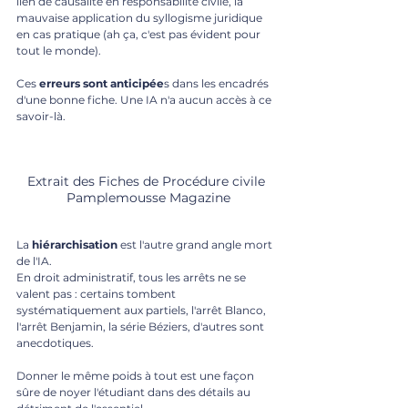
lien de causalité en responsabilité civile, la 
mauvaise application du syllogisme juridique 
en cas pratique (ah ça, c'est pas évident pour 
tout le monde). 
Ces 
erreurs sont anticipée
s dans les encadrés 
d'une bonne fiche. Une IA n'a aucun accès à ce 
savoir-là.
Extrait des Fiches de Procédure civile 
Pamplemousse Magazine
La 
hiérarchisation
 est l'autre grand angle mort 
de l'IA. 
En droit administratif, tous les arrêts ne se 
valent pas : certains tombent 
systématiquement aux partiels, l'arrêt Blanco, 
l'arrêt Benjamin, la série Béziers, d'autres sont 
anecdotiques. 
Donner le même poids à tout est une façon 
sûre de noyer l'étudiant dans des détails au 