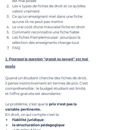
est mal posée
Les 4 types de fiches de droit et ce qu'elles 
valent vraiment 
Ce qu'un enseignant met dans une fiche 
qu'une IA ne peut pas mettre 
Le vrai coût d'une mauvaise fiche en droit 
Comment reconnaître une fiche fiable 
Les fiches Pamplemousse : pourquoi la 
sélection des enseignants change tout 
FAQ
1. Pourquoi la question "gratuit ou payant" est mal 
posée
Quand un étudiant cherche des fiches de droit, 
il pense instinctivement en termes de prix. C'est 
compréhensible : le budget étudiant est limité, 
et l'offre gratuite est abondante.
Le problème, c'est que le 
prix n'est pas la 
variable pertinente.
En droit, ce qui compte c'est la :
fiabilité
juridique
: 
la structuration pédagogique