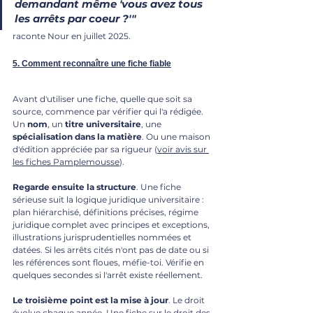
demandant même 'vous avez tous 
les arrêts par coeur ?'"
raconte Nour en juillet 2025.
5. Comment reconnaître une fiche fiable
Avant d'utiliser une fiche, quelle que soit sa 
source, commence par vérifier qui l'a rédigée. 
Un 
nom
, un 
titre
universitaire
, une 
spécialisation dans la matière
. Ou une maison 
d'édition appréciée par sa rigueur (
voir avis sur 
les fiches Pamplemousse
).
Regarde ensuite la structure
. Une fiche 
sérieuse suit la logique juridique universitaire : 
plan hiérarchisé, définitions précises, régime 
juridique complet avec principes et exceptions, 
illustrations jurisprudentielles nommées et 
datées. Si les arrêts cités n'ont pas de date ou si 
les références sont floues, méfie-toi. Vérifie en 
quelques secondes si l'arrêt existe réellement.
Le troisième point est la mise à jour
. Le droit 
évolue chaque année. Une fiche sur le droit des 