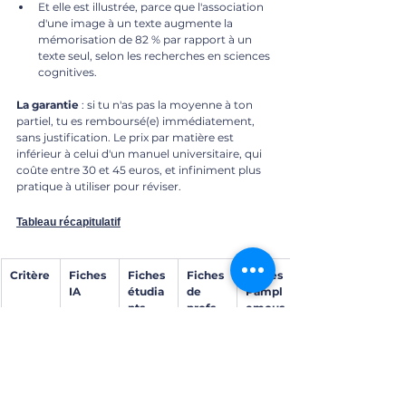
Et elle est illustrée, parce que l'association 
d'une image à un texte augmente la 
mémorisation de 82 % par rapport à un 
texte seul, selon les recherches en sciences 
cognitives.
La garantie
 : si tu n'as pas la moyenne à ton 
partiel, tu es remboursé(e) immédiatement, 
sans justification. Le prix par matière est 
inférieur à celui d'un manuel universitaire, qui 
coûte entre 30 et 45 euros, et infiniment plus 
pratique à utiliser pour réviser.
Tableau récapitulatif
Critère
Fiches 
Fiches 
Fiches 
Fiches 
IA
étudia
de 
Pampl
nts
profs 
emous
libres
se
Prix
Gratuit
Gratuit
Gratuit
15-19 
€/mati
ère