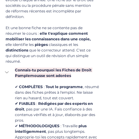
sociétés ou la procédure pénale sans mention 
de réformes récentes est incomplète par 
définition. 
Et une bonne fiche ne se contente pas de 
résumer le cours : 
elle t'explique comment 
mobiliser les connaissances dans une copie,
elle identifie les 
pièges
 classiques et les 
distinctions
 que le correcteur attend. C'est ce 
qui distingue un outil de révision d'un simple 
résumé.
Connais-tu pourquoi les Fiches de Droit 
Pamplemousse sont adorées
✔ 
COMPLÈTES
 : 
Tout le programme
, résumé 
dans des fiches prêtes à l'emploi. Ne laisse 
rien au hasard, tout est couvert.
✔ FIABLES
 : 
Rédigées par des experts en 
droit
, pas par une IA. Fais confiance à des 
contenus vérifiés et à jour, élaborés par des 
pros.
✔ 
MÉTHODOLOGIQUES
 : Travaille 
plus 
intelligemment
, pas plus longtemps. 
Approprie-toi les concepts rapidement avec 