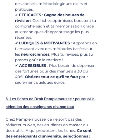
des conseils méthodologiques clairs et 
pratiques.
✔ 
EFFICACES
 : 
Gagne des heures de 
révision
. Ces fiches optimisées boostent ta 
compréhension et ta mémorisation grâce 
aux techniques d'apprentissage les plus 
récentes.
✔ LUDIQUES & MOTIVANTES
 : Apprends en 
t’amusant avec des méthodes basées sur 
les 
neurosciences
. Plus tu révises, plus tu 
prends goût à la matière !
✔ 
ACCESSIBLES
 : Plus besoin de dépenser 
des fortunes pour des manuels à 30 ou 
40€. 
Obtiens tout ce qu'il te faut
 pour 
seulement quelques euros.
6. Les fiches de Droit Pamplemousse : pourquoi la 
sélection des enseignants change tout
Chez Pamplemousse, ce ne sont pas des 
rédacteurs web, des étudiants en master ou 
des outils IA qui produisent les fiches. 
Ce sont 
des enseignants d'université, sélectionnés :