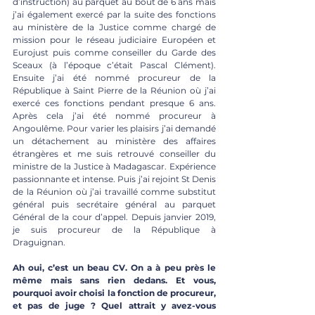
d’instruction) au parquet au bout de 6 ans mais 
j’ai également exercé par la suite des fonctions 
au ministère de la Justice comme chargé de 
mission pour le réseau judiciaire Européen et 
Eurojust puis comme conseiller du Garde des 
Sceaux (à l’époque c’était Pascal Clément). 
Ensuite j’ai été nommé procureur de la 
République à Saint Pierre de la Réunion où j’ai 
exercé ces fonctions pendant presque 6 ans. 
Après cela j’ai été nommé procureur à 
Angoulême. Pour varier les plaisirs j’ai demandé 
un détachement au ministère des affaires 
étrangères et me suis retrouvé conseiller du 
ministre de la Justice à Madagascar. Expérience 
passionnante et intense. Puis j’ai rejoint St Denis 
de la Réunion où j’ai travaillé comme substitut 
général puis secrétaire général au parquet 
Général de la cour d’appel. Depuis janvier 2019, 
je suis procureur de la République à 
Draguignan.
Ah oui, c’est un beau CV. On a à peu près le 
même mais sans rien dedans. Et vous, 
pourquoi avoir choisi la fonction de procureur, 
et pas de juge ? Quel attrait y avez-vous 