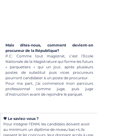
Mais dites-nous, comment devient-on 
procureur de la République?
P.C: Comme tout magistrat, c’est l’Ecole 
Nationale de la Magistrature qui forme les futurs 
« parquetiers » qui un jour, après plusieurs 
postes de substitut puis vices procureurs 
pourront candidater à un poste de procureur. 
Pour ma part, j’ai commencé mon parcours 
professionnel comme juge, puis juge 
d’instruction avant de rejoindre le parquet.
💖 Le saviez-vous ?
Pour intégrer l’ENM, les candidats doivent avoir 
au minimum un diplôme de niveau bac+4.Ils 
passent le 1er concours, leur donnant accès à une 