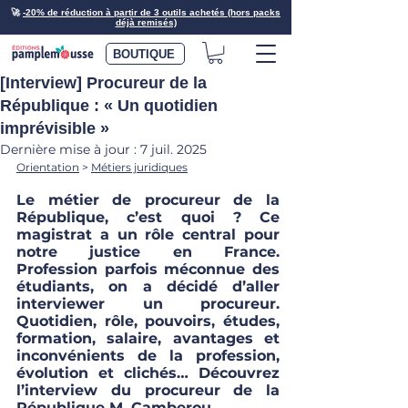
🚀
-20% de réduction à partir de 3 outils achetés (hors packs
déjà remisés)
BOUTIQUE
[Interview] Procureur de la
République : « Un quotidien
imprévisible »
Dernière mise à jour :
7 juil. 2025
Orientation
 > 
Métiers juridiques
Le métier de procureur de la 
République, c’est quoi ? Ce 
magistrat a un rôle central pour 
notre justice en France. 
Profession parfois méconnue des 
étudiants, on a décidé d’aller 
interviewer un procureur. 
Quotidien, rôle, pouvoirs, études, 
formation, salaire, avantages et 
inconvénients de la profession, 
évolution et clichés… Découvrez 
l’interview du procureur de la 
République M. Camberou.