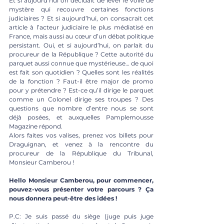
Et si aujourd’hui on décidait de lever le voile de 
mystère qui recouvre certaines fonctions 
judiciaires ? Et si aujourd’hui, on consacrait cet 
article à l’acteur judiciaire le plus médiatisé en 
France, mais aussi au cœur d’un débat politique 
persistant. Oui, et si aujourd’hui, on parlait du 
procureur de la République ? Cette autorité du 
parquet aussi connue que mystérieuse… de quoi 
est fait son quotidien ? Quelles sont les réalités 
de la fonction ? Faut-il être major de promo 
pour y prétendre ? Est-ce qu’il dirige le parquet 
comme un Colonel dirige ses troupes ? Des 
questions que nombre d’entre nous se sont 
déjà posées, et auxquelles Pamplemousse 
Magazine répond.
Alors faites vos valises, prenez vos billets pour 
Draguignan, et venez à la rencontre du 
procureur de la République du Tribunal, 
Monsieur Camberou ! 
Hello Monsieur Camberou, pour commencer, 
pouvez-vous présenter votre parcours ? Ça 
nous donnera peut-être des idées !
P.C: Je suis passé du siège (juge puis juge 