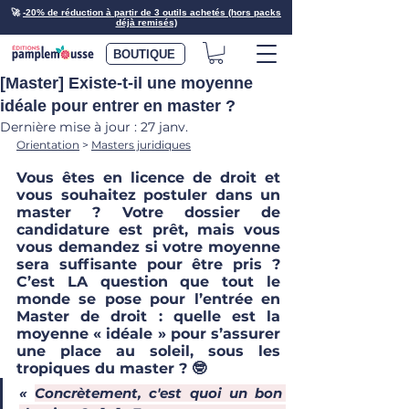
🚀
-20% de réduction à partir de 3 outils achetés (hors packs
déjà remisés)
BOUTIQUE
[Master] Existe-t-il une moyenne
idéale pour entrer en master ?
Dernière mise à jour :
27 janv.
Orientation
 > 
Masters juridiques
Vous êtes en licence de droit et 
vous souhaitez postuler dans un 
master ? Votre dossier de 
candidature est prêt, mais vous 
vous demandez si votre moyenne 
sera suffisante pour être pris ? 
C’est LA question que tout le 
monde se pose pour l’entrée en 
Master de droit : quelle est la 
moyenne « idéale » pour s’assurer 
une place au soleil, sous les 
tropiques du master ? 🤓
« 
Concrètement, c'est quoi un bon 