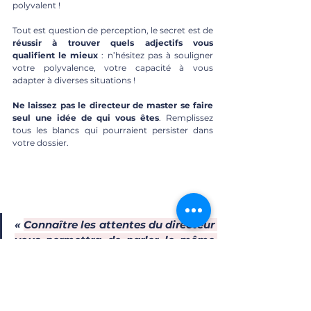
polyvalent ! 
Tout est question de perception, le secret est de 
réussir à trouver quels adjectifs vous 
qualifient le mieux
 : n’hésitez pas à souligner 
votre polyvalence, votre capacité à vous 
adapter à diverses situations ! 
Ne laissez pas le directeur de master se faire 
seul une idée de qui vous êtes
. Remplissez 
tous les blancs qui pourraient persister dans 
votre dossier. 
« 
Connaître les attentes du directeur 
vous permettra de parler le même 
langage que lui, si vous avez la 
chance d’être interviewé pour son 
master…
» - Augustin, co-auteur du 
livre « 
Comment hacker sa L2 Droit 