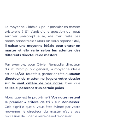
La moyenne « idéale » pour postuler en master 
existe-elle ? S’il s’agit d’une question qui peut 
sembler présomptueuse, elle n’en reste pas 
moins primordiale ! Alors on vous répond : 
oui, 
il existe une moyenne idéale pour entrer en 
master
 et elle 
varie selon les attentes des 
différents directeurs de masters
. 
Par exemple, pour Olivier Renaudie, directeur 
du M1 Droit public général, la moyenne idéale 
est de 
14/20
. Toutefois, gardez en tête qu'
aucun 
directeur de master ne jugera votre dossier 
sur le 
seul critère de vos notes
, bien que 
celles-ci pèseront d’un certain poids
. 
Alors, quel est le problème ?
 Vos notes restent 
le premier « critère de tri » sur MonMaster
. 
Cela signifie que si vous êtes évincé par votre 
moyenne, le directeur du master n'aura pas 
l'occasion de juger le reste de votre dossier.