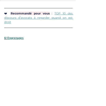
❤️
Recommandé pour vous
 :
TOP 10 des 
discours d’avocats à regarder quand on est 
droit
6/ 
Engrenages