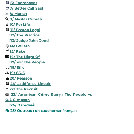
🏛 
6/ Engrenages
🧑‍ 
7/ Better Call Saul
⚖️ 
8/ Munch
🔍 
9/ Master Crimes
⚖️ 
10/ 
For Life
🏛️ 
11/ Boston Legal
👨‍⚖️ 
12/ The Practice
👨‍⚖️ 
13/ Judge John Deed
🤠 
14/ Goliath
🍸 
15/ Rake
🌃 
16/ The Night Of
👩‍⚖️ 
17/ For The People
👩‍⚖️ 
18/ Silk
🚓 
19/ 66-5
💼 
20/ Pearson
🏛️ 
21/ La défense Lincoln
⚖️ 
22/ The Recruit
🧤 
23/ American Crime Story : The People vs 
O.J. Simpson
🦸‍♂️ 
24/ Daredevil
🎭 
25/ 
Outreau : un cauchemar français