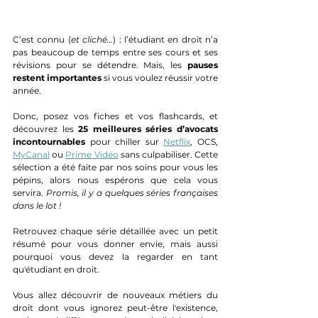
C’est connu (
et cliché…
) : l’étudiant en droit n’a 
pas beaucoup de temps entre ses cours et ses 
révisions pour se détendre. Mais, les 
pauses 
restent importantes
 si vous voulez réussir votre 
année. 
Donc, posez vos fiches et vos flashcards, et 
découvrez les 
25 meilleures séries d’avocats 
incontournables
 pour chiller sur 
Netflix
, OCS, 
MyCanal
 ou 
Prime Vidéo
 sans culpabiliser. Cette 
sélection a été faite par nos soins pour vous les 
pépins, alors nous espérons que cela vous 
servira. 
Promis, il y a quelques séries françaises 
dans le lot !
Retrouvez chaque série détaillée avec un petit 
résumé pour vous donner envie, mais aussi 
pourquoi vous devez la regarder en tant 
qu'étudiant en droit. 
Vous allez découvrir de nouveaux métiers du 
droit dont vous ignorez peut-être l'existence, 