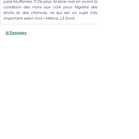
juste bluffantes !!! De plus, la série met en avant la 
condition des noirs aux USA pour l'égalité des 
droits et des chances, ce qui est un sujet très 
important selon moi »
 Mélina, L3 Droit.
4/ 
Damages