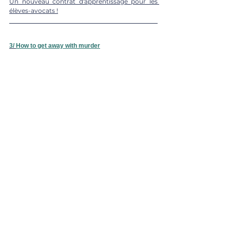
Un nouveau contrat d'apprentissage pour les 
élèves-avocats !
3/ 
How to get away with murder