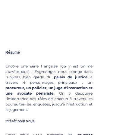
Résumé 
Encore une série française (
ça y est on ne 
s'arrête plus
) ! 
Engrenages
 nous plonge dans 
l'univers bien gardé du 
palais de justice
 à 
travers 4 personnages principaux : un 
procureur, un policier, un juge d'instruction et 
une avocate pénaliste
. On y découvre 
l'importance des rôles de chacun à travers les 
poursuites, les enquêtes, jusqu'à l'instruction et 
le jugement.
Intérêt pour vous
Cette série vous présente les 
rouages 