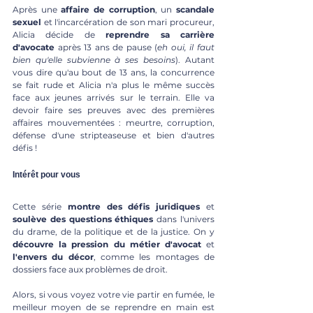
Après une 
affaire de corruption
, un 
scandale 
sexuel 
et l'incarcération de son mari procureur, 
Alicia décide de 
reprendre sa carrière 
d'avocate 
après 13 ans de pause (
eh oui, il faut 
bien qu'elle subvienne à ses besoins
). Autant 
vous dire qu'au bout de 13 ans, la concurrence 
se fait rude et Alicia n'a plus le même succès 
face aux jeunes arrivés sur le terrain. Elle va 
devoir faire ses preuves avec des premières 
affaires mouvementées : meurtre, corruption, 
défense d'une stripteaseuse et bien d'autres 
défis ! 
Intérêt pour vous
Cette série 
montre des défis juridiques
 et 
soulève des questions éthiques
 dans l'univers 
du drame, de la politique et de la justice. On y 
découvre la pression du métier d'avocat
 et 
l'envers du décor
, comme les montages de 
dossiers face aux problèmes de droit.
Alors, si vous voyez votre vie partir en fumée, le 
meilleur moyen de se reprendre en main est 