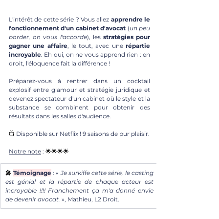
L'intérêt de cette série ? Vous allez 
apprendre le 
fonctionnement d'un cabinet d'avocat
 (
un peu 
border, on vous l'accorde
), les 
stratégies pour 
gagner une affaire
, le tout, avec une 
répartie 
incroyable
. Eh oui, on ne vous apprend rien : en 
droit, l'éloquence fait la différence ! 
Préparez-vous à rentrer dans un cocktail 
explosif entre glamour et stratégie juridique et 
devenez spectateur d'un cabinet où le style et la 
substance se combinent pour obtenir des 
résultats dans les salles d'audience. 
📺 
Disponible sur Netflix ! 9 saisons de pur plaisir. 
Notre note
 : 
🌟🌟🌟🌟
🎤 
Témoignage
: « 
Je surkiffe cette série, le casting 
est génial et la répartie de chaque acteur est 
incroyable !!!! Franchement ça m'a donné envie 
de devenir avocat.
 », Mathieu, L2 Droit.