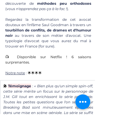
découverte de 
méthodes peu orthodoxes
(
vous n'apprendez pas ça à la fac !
). 
Regardez la transformation de cet avocat 
douteux en l'infâme Saul Goodman à travers un 
tourbillon de conflits, de drames et d'humour 
noir
 au travers de son métier d'avocat. 
Une 
typologie d'avocat que vous aurez du mal à 
trouver en France (for sure).
📺 Disponible sur Netflix ! 6 saisons 
surprenantes. 
Notre note
 : 
🌟🌟🌟🌟
🎤 
Témoignage
 : 
« Bien plus qu'un simple spin-off, 
cette série mérite un focus sur le personnage de 
J.M. Gill tout en enrichissant la série principale. 
Toutes les petites questions que l'on se pose sur 
Breaking Bad sont minutieusement épluchées 
dans une mise en scène géniale. La série se suffit 
également à elle-même et peut être appréciée 
seule, même si l'expérience est moins complète. 
Une des grandes qualités de cet univers est son 