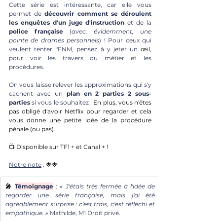
Cette série est intéressante, car elle vous 
permet de 
découvrir comment se déroulent 
les enquêtes d'un juge d'instruction
 et de la 
police française
 (
avec, évidemment, une 
pointe de drames personnels
) ! Pour ceux qui 
veulent tenter l'ENM, pensez à y jeter un 
œil
, 
pour voir les travers du métier et les 
procédures. 
On vous laisse relever les approximations qui s'y 
cachent avec un 
plan en 2 parties 2 sous-
parties
 si vous le souhaitez ! 
En plus, vous n'êtes 
pas obligé d'avoir Netflix pour regarder et cela 
vous donne une petite idée de la procédure 
pénale (ou pas). 
📺 Disponible sur TF1 + et Canal + !
Notre note
 : 
🌟🌟
🎤 
Témoignage
: 
« J'étais très fermée à l'idée de 
regarder une série française, mais j'ai été 
agréablement surprise : c'est frais, c'est réfléchi et 
empathique. »
 Mathilde, M1 Droit privé.