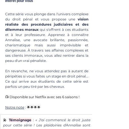
Intérêt pour vous
Cette série vous plonge dans l'univers complexe 
du droit pénal et vous propose une 
vision 
réaliste des procédures judiciaires et des 
dilemmes moraux
 qui s'offrent à ces étudiants 
et à leur professeure. Apprenez à connaître 
Annalise, une avocate brillante, passionnée, 
charismatique mais aussi imprévisible et 
dangereuse. À travers ses affaires complexes et 
ses clients immoraux, vous allez rentrer dans la 
peau d'un vrai pénaliste.
En revanche, ne vous attendez pas à autant de 
péripéties si vous faites un stage en droit pénal... 
Ce qui arrive aux étudiants de cette série est 
parfois un peu tiré par les cheveux. 
📺 Disponible sur Netflix avec ses 6 saisons !
Notre note
 : 
🌟🌟🌟🌟
🎤 
Témoignage
: 
« J'ai commencé le droit juste 
pour cette série ! Les plaidoiries d'Annalise sont 