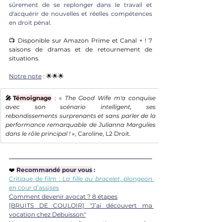
sûrement de se replonger dans le travail et 
d'acquérir de nouvelles et réelles compétences 
en droit pénal. 
📺 Disponible sur Amazon Prime et Canal + ! 7 
saisons de dramas et de retournement de 
situations. 
Notre note
 : 
🌟🌟🌟
🎤
Témoignage
:
 « 
The Good Wife m'a conquise 
avec son scénario intelligent, ses 
rebondissements surprenants et sans parler de la 
performance remarquable de Julianna Margulies 
dans le rôle principal !
 », Caroline, L2 Droit.
❤️ 
Recommandé pour vous
 :
Critique de film : 
La fille au bracelet
, plongeon 
en cour d’assises
Comment devenir avocat ? 8 étapes
[BRUITS DE COULOIR] "J’ai découvert ma 
vocation chez Debuisson"