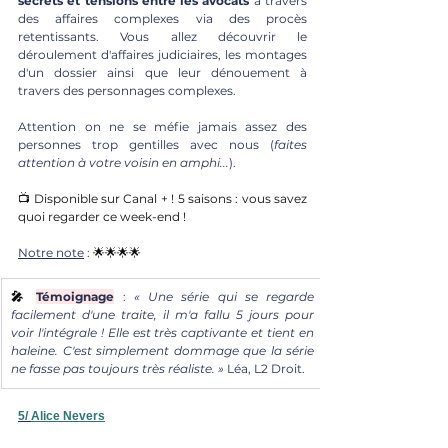
secrets et tensions
entre les avocats
 à travers 
des affaires complexes via des procès 
retentissants. Vous allez découvrir le 
déroulement d'affaires judiciaires, les montages 
d'un dossier ainsi que leur dénouement à 
travers des personnages complexes.
Attention on ne se méfie jamais assez des 
personnes trop gentilles avec nous (
faites 
attention à votre voisin en amphi...
). 
📺 Disponible sur Canal + ! 5 saisons : vous savez 
quoi regarder ce week-end ! 
Notre note
 : 
🌟🌟🌟🌟
🎤
Témoignage
: 
« Une série qui se regarde 
facilement d'une traite, il m'a fallu 5 jours pour 
voir l'intégrale ! Elle est très captivante et tient en 
haleine. C'est simplement dommage que la série 
ne fasse pas toujours très réaliste. »
 Léa, L2 Droit.
5/ 
Alice Nevers