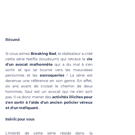
Résumé
Si vous aimez 
Breaking Bad
, le réalisateur a créé 
cette série Netflix (
toudoum
) qui retrace la 
vie 
d'un avocat malhonnête 
qui a du mal à s'en 
sortir et qui se tourne vers les mauvaises 
personnes et les 
escroqueries
 ! La série est 
devenue une référence en son genre. En effet, 
six ans avant de croiser le chemin de deux 
hommes, Saul est un avocat qui ne s'en sort 
pas. Il va donc mener des
 activités illicites pour 
s'en sortir à l'aide d'un ancien policier véreux 
et d'un trafiquant
... 
Intérêt pour vous 
L'intérêt de cette série réside dans. la 