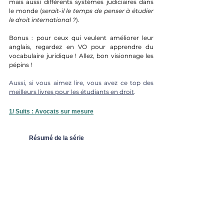
mais aussi différents systèmes judiciaires dans 
le monde (
serait-il le temps de penser à étudier 
le droit international ?
). 
Bonus : pour ceux qui veulent améliorer leur 
anglais, regardez en VO pour apprendre du 
vocabulaire juridique ! Allez, bon visionnage les 
pépins !
Aussi, si vous aimez lire, vous avez ce top des 
meilleurs livres pour les étudiants en droit
.
1/ Suits : Avocats sur mesure
	Résumé de la série