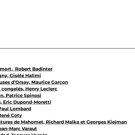
e mort,  Robert Badinter
gny, Gisèle Halimi
ueuses d’Orsay, Maurice Garçon
és congelés, Henry Leclerc
on, Patrice Spinosi
au, Eric Dupond-Moretti
, Paul Lombard
 René Coty
ricatures de Mahomet, Richard Malka et Georges Kiejman
 Jean-Marc Varaut