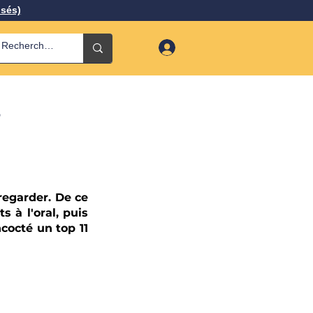
isés)
egarder. De ce 
 à l'oral, puis 
octé un top 11 