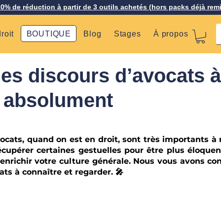
20% de réduction à partir de 3 outils achetés (hors packs déjà rem
roit
BOUTIQUE
Blog
Stages
À propos
es discours d’avocats à
r absolument
ocats, quand on est en droit, sont très importants à r
écupérer certaines gestuelles pour être plus éloquents
enrichir votre culture générale. Nous vous avons conc
ats à connaître et regarder. 🎤