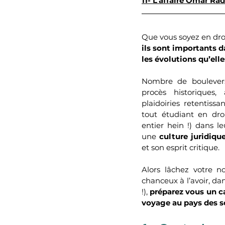
11- L'affaire Omar Ra
Que vous soyez en droi
ils sont importants d
les évolutions qu’ell
Nombre de boulevers
procès historiques,
plaidoiries retentissa
tout étudiant en droi
entier hein !) dans le
une 
culture juridiqu
et son esprit critique. 
Alors lâchez votre no
chanceux à l’avoir, dan
!), 
préparez vous un ca
voyage au pays des so