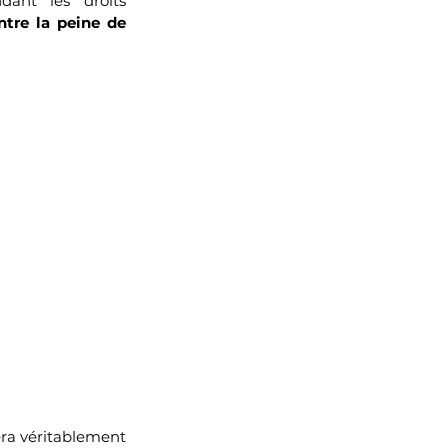
dant les droits 
ntre la peine de 
ra véritablement 