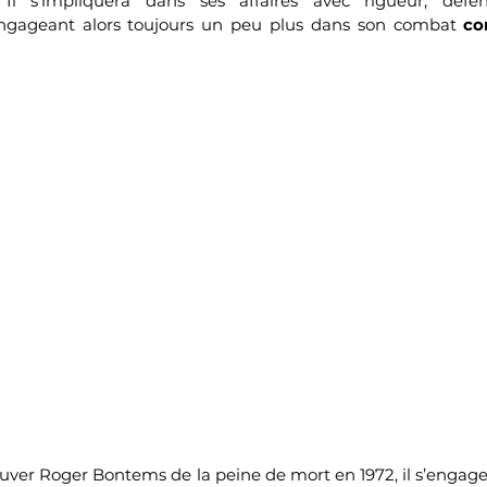
. Il s’impliquera dans ses affaires avec rigueur, défen
ngageant alors toujours un peu plus dans son combat 
co
uver Roger Bontems de la peine de mort en 1972, il s’engage