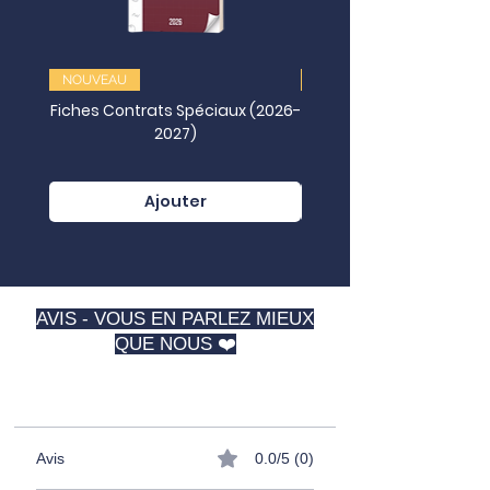
NOUVEAU
NOUVEAU
Fiches Contrats Spéciaux (2026-
2027)
Juridictionnelles (202
Ajouter
AVIS - VOUS EN PARLEZ MIEUX
QUE NOUS ❤️
⭐️⭐️⭐️⭐️⭐️
Avis
0.0/5 (0)