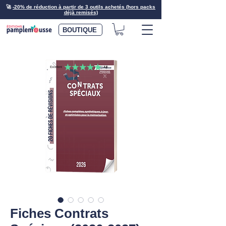
🚀
-20% de réduction à partir de 3 outils achetés (hors packs
déjà remisés)
BOUTIQUE
Fiches Contrats