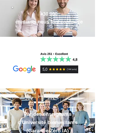
FICHE N° 1 – LA VENTE, LES AVANT-
intelligemment
, pas plus longtemps.
aux TD et partiels
CONTRATS
Approprie-toi les concepts rapidement
✔ Réception immédiate par email (format
FICHE N° 2 – LA VENTE, FORMATION
+30 000
avec des conseils méthodologiques clairs
PDF)
DU CONTRAT
étudiants nous font confiance
et pratiques.
✔ Impression possible
FICHE N° 3 – LA VENTE, LE PRIX
✔
EFFICACES
:
Gagne des heures de
♻️ Futures mises à jour incluses
FICHE N° 4 – LES EFFETS DE LA
révision
. Ces fiches de droit de la famille
Paiement sécurisé par Stripe et Paypal
VENTE, TRANSFERT DE PROPRIÉTÉ
optimisées boostent ta compréhension et
💌 Nous restons disponibles pour répondre
ET TRANSFERT DES RISQUES
ta mémorisation grâce aux techniques
à tes questions (24h)
FICHE N° 5 – LA VENTE, OBLIGATIONS
d'apprentissage les plus récentes.
DU VENDEUR
✔
LUDIQUES & MOTIVANTES
:
FICHE N° 6 – LA VENTE, OBLIGATIONS
Apprends en t’amusant avec des
DE L'ACHETEUR
méthodes basées sur les
neurosciences
.
FICHE N° 7 – L'ÉCHANGE
Plus tu révises, plus tu prends goût à la
THÈME N° 2 – LES CONTRATS DE
matière !
MISE À DISPOSITION D'UN BIEN
✔
ACCESSIBLES
: Plus besoin de
FICHE N° 8 – LE BAIL, NATURE ET
dépenser des fortunes pour des manuels à
DIVERSITÉ DES BAUX
30 ou 40€.
Obtiens tout ce qu'il te
FICHE N° 9 – LE DROIT COMMUN DU
Par des enseignants
faut
pour seulement quelques euros.
BAIL (CONTRAT DE LOUAGE DE
d'Université bienveillants
CHOSES)
Le savais-tu ?
L’association d’une image à
(Garantie Zéro IA)
FICHE N° 10 – LE PRÊT À USAGE