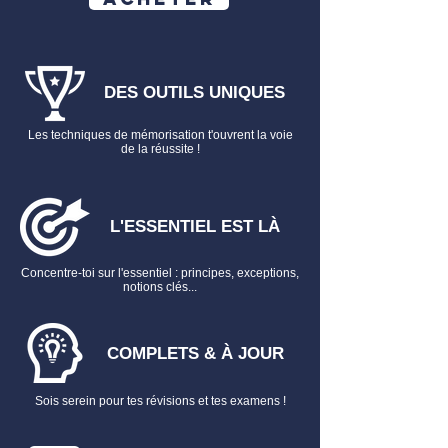
➡️ Retrouve aussi :
Flashcards non imagées C
ontrats
Spéciaux
Tout savoir sur les
Fiches de droit
DES OUTILS UNIQUES
Les techniques de mémorisation t'ouvrent la voie
de la réussite !
L'ESSENTIEL EST LÀ
Concentre-toi sur l'essentiel : principes, exceptions,
notions clés...
COMPLETS & À JOUR
Sois serein pour tes révisions et tes examens !