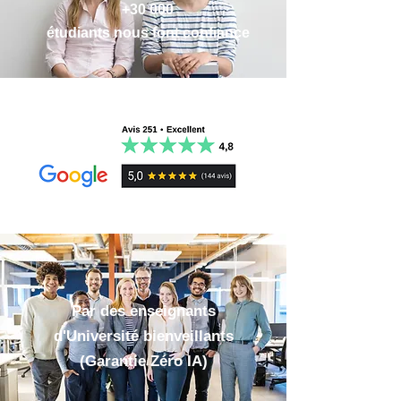
Flashcards Procédure Civile
✔ des conseils inédits pour vous
+30 000
💌 Nous restons disponibles pour répondre
Flashcards en Droit spécial de
organiser et réussir ;
étudiants nous font confiance
à vos questions (24 h)
sociétés
✔ des ressources supplémentaires ;
Flashcards du Droit Général des
✔ des nouveautés en exclusivité.
Sociétés
Flashcards du Droit du Travail
(Relations Individuelles du Travail)
Flashcards du Droit du Travail
(Relations Collectives du Travail -
PDF)
Par des enseignants
d'Université bienveillants
(Garantie Zéro IA)