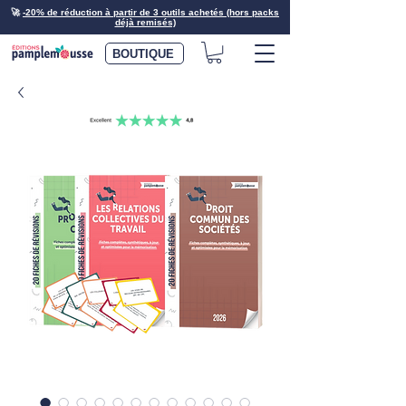
🚀
-20% de réduction à partir de 3 outils achetés (hors packs
déjà remisés)
BOUTIQUE