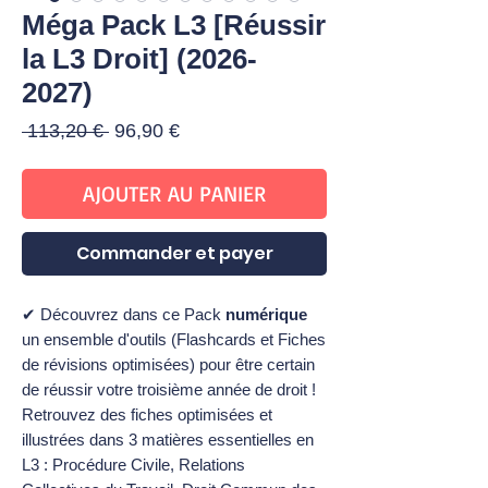
Méga Pack L3 [Réussir
la L3 Droit] (2026-
2027)
Prix
Prix
 113,20 € 
96,90 €
original
promotionnel
AJOUTER AU PANIER
Commander et payer
✔ Découvrez dans ce Pack
numérique
un ensemble d'outils (Flashcards et Fiches
de révisions optimisées) pour être certain
de réussir votre troisième année de droit !
Retrouvez des fiches optimisées et
illustrées dans 3 matières essentielles en
L3 : Procédure Civile, Relations