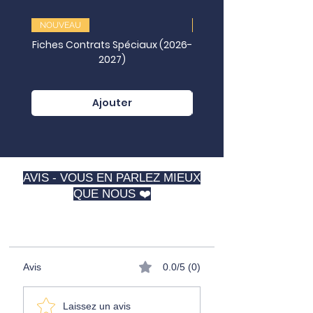
NOUVEAU
NOUVEAU
Fiches Contrats Spéciaux (2026-
2027)
Juridictionnelles (202
Ajouter
AVIS - VOUS EN PARLEZ MIEUX
QUE NOUS ❤️
⭐️⭐️⭐️⭐️⭐️
Avis
0.0/5 (0)
Laissez un avis