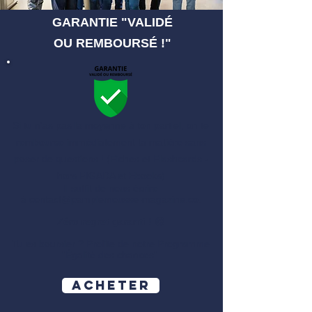
GARANTIE "VALIDÉ
OU REMBOURSÉ !"
Si tu n'as pas la moyenne à ton partiel, on te
rembourse immédiatement ta matière sans
poser de questions ! (Fiches et Flashcards -
hors FIGADA et Ebooks)
Il suffit de nous écrire
à
contact@pamplemousse-magazine.co
.
Zéro regret garanti ! 😉
Tu es boursier ? Profite de notre Programme
"
Égalité des chances
​".
Acheter