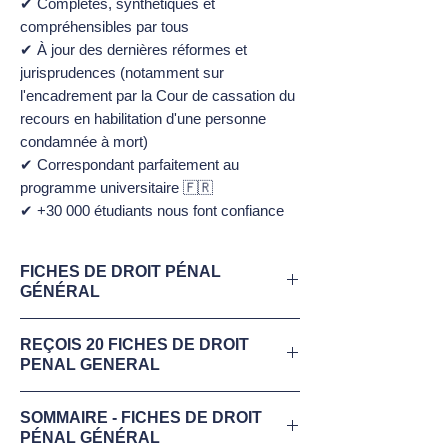
✔ Complètes, synthétiques et
compréhensibles par tous
✔ À jour des dernières réformes et
jurisprudences (notamment sur
l'encadrement par la Cour de cassation du
recours en habilitation d'une personne
condamnée à mort)
✔ Correspondant parfaitement au
programme universitaire 🇫🇷
✔ +30 000 étudiants nous font confiance
FICHES DE DROIT PÉNAL
GÉNÉRAL
Télécharge maintenant
ton extrait gratuit
REÇOIS 20 FICHES DE DROIT
Fiches de révisions illustrées du Droit
PENAL GENERAL
Pénal Général
✔ 20 Fiches de révisions synthétiques et
✔
COMPLÈTES
:
Tout le programme
,
SOMMAIRE - FICHES DE DROIT
optimisées (1 à 3 pages/fiche)
PÉNAL GÉNÉRAL
résumé dans des fiches prêtes à l'emploi.
✔ Parfaitement à jour du programme