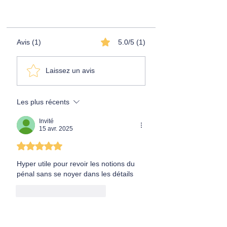
⭐️⭐️⭐️⭐️⭐️
Avis (1)
5.0/5 (1)
Laissez un avis
Les plus récents
Invité
15 avr. 2025
Noté 5 étoiles sur 5.
Hyper utile pour revoir les notions du 
pénal sans se noyer dans les détails
J'aime
Répondre