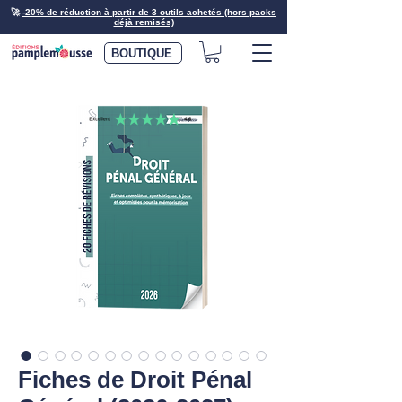
🚀
-20% de réduction à partir de 3 outils achetés (hors packs
déjà remisés)
BOUTIQUE
Fiches de Droit Pénal