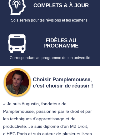
PEINE
COMPLETS & À JOUR
➡️ Retrouve aussi :
Sois serein pour tes révisions et tes examens !
Pack 40 Fiches - Droit Pénal S1+S2
20 Fiches - Procédure Pénale
FIDÈLES AU
Tout savoir sur les
Fiches de Droit
PROGRAMME
Correspondant au programme de ton université
Choisir Pamplemousse,
c'est choisir de réussir !
« Je suis Augustin, fondateur de
Pamplemousse, passionné par le droit et par
les techniques d'apprentissage et de
productivité. Je suis diplômé d'un M2 Droit,
d'HEC Paris et suis auteur de plusieurs livres