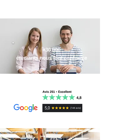
Ne laisse rien au hasard, tout est couvert.
universitaire français
Voici les notions de cours présentes dans
✔
FIABLES
:
Rédigées par des experts
✔ Enrichies de quiz, articles, exemples et
les meilleures fiches du droit pénal
en droit
, pas par une IA. Fais confiance à
conseils + comprenant des éléments de
général :
des contenus vérifiés et à jour, élaborés
raisonnement juridique pour vous préparer
par des pros.
aux TD et partiels
I. ÉLÉMENTS INTRODUCTIFS :
✔
MÉTHODOLOGIQUES
: Travaille
plus
✔ Réception immédiate par email sous
PRÉSENTATION DE LA DISCIPLINE
intelligemment
, pas plus longtemps.
format PDF
​FICHE N° 1 – LE PRINCIPE DE
+30 000
Approprie-toi les concepts rapidement
✔ Impression possible
LÉGALITÉ CRIMINELLE
étudiants nous font confiance
avec des conseils méthodologiques clairs
♻️ Futures mises à jour incluses
FICHE N° 2 – L’APPLICATION DE LA LOI
et pratiques.
OFFERTES ! Des flashcards vierges et
PÉNALE
✔
EFFICACES
:
Gagne des heures de
ludiques pour augmenter l'efficacité de vos
FICHE N° 3 – LA CLASSIFICATION DES
révision
. Ces fiches optimisées boostent
révisions !
INFRACTIONS
ta compréhension et ta mémorisation
Paiement totalement sécurisé par Stripe et
grâce aux techniques d'apprentissage les
Paypal
II.
LES ÉLÉMENTS CONSTITUTIFS DE
plus récentes.
💌 Nous restons disponibles pour répondre
L’INFRACTION
✔
LUDIQUES & MOTIVANTES
:
à vos questions (24h)
FICHE N° 4 – L’ÉLÉMENT MATÉRIEL
Apprends en t’amusant avec des
FICHE N° 5 – L’ÉLÉMENT MORAL
méthodes basées sur les
neurosciences
.
Plus tu révises, plus tu prends goût à la
III.
LA RECHERCHE DE LA
matière !
RESPONSABILITÉ PÉNALE