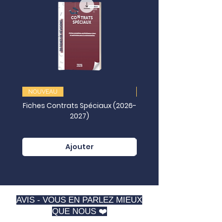
NOUVEAU
NOUVEAU
Fiches Contrats Spéciaux (2026-
2027)
Juridictionnelles (202
Ajouter
AVIS - VOUS EN PARLEZ MIEUX
QUE NOUS ❤️