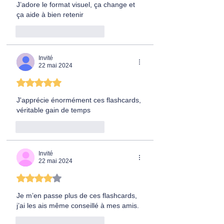
J’adore le format visuel, ça change et 
ça aide à bien retenir
J'aime
Répondre
Invité
22 mai 2024
Noté 5 étoiles sur 5.
J'apprécie énormément ces flashcards, 
véritable gain de temps
J'aime
Répondre
Invité
22 mai 2024
Noté 4 étoiles sur 5.
Je m’en passe plus de ces flashcards, 
j’ai les ais même conseillé à mes amis.
J'aime
Répondre