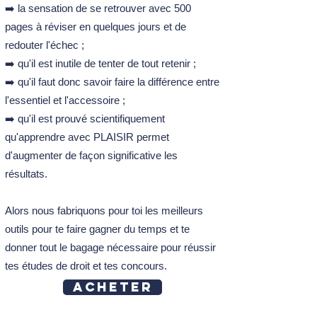
➡️ la sensation de se retrouver avec 500
La contestation de la filiation en cas de
pages à réviser en quelques jours et de
possession d’état conforme
La contestation de la filiation non
redouter l'échec ;
corroborée par la possession d’état
➡️ qu'il est inutile de tenter de tout retenir ;
La contestation de la possession d’état
➡️ qu'il faut donc savoir faire la différence entre
constatée par un acte de notoriété
l'essentiel et l'accessoire ;
La PMA
➡️ qu'il est prouvé scientifiquement
Les conditions de la PMA
Les conditions de la PMA pour les femmes
qu'apprendre avec PLAISIR permet
Les techniques autorisées de la PMA
d'augmenter de façon significative les
Les techniques interdites de la PMA
résultats.
L'établissement du lien de filiation en cas
de PMA
Alors nous fabriquons pour toi les meilleurs
L'autoconservation des gamètes (2
outils pour te faire gagner du temps et te
flashcards)
Le droit d'accès aux origines
donner tout le bagage nécessaire pour réussir
La reconnaissance des enfants nés de
tes études de droit et tes concours.
mères porteuses à l’étranger
Acheter
Cass. Ass. Plén., 4 oct 2019
3 arrêts de Cass. 1re Civ., 18 déc 2019