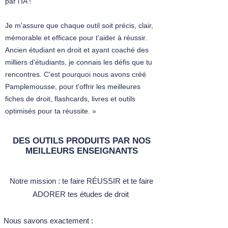
La filiation par l’effet de la loi
par l'IA !
Le renversement de la présomption de
paternité
Je m'assure que chaque outil soit précis, clair,
La filiation par reconnaissance volontaire
mémorable et efficace pour t'aider à réussir.
La filiation par possession d’état
Ancien étudiant en droit et ayant coaché des
Les caractères de la possession d’état
milliers d'étudiants, je connais les défis que tu
La constatation de la possession d’état
rencontres. C'est pourquoi nous avons créé
L’action en recherche de filiation
Pamplemousse, pour t'offrir les meilleures
L’action en rétablissement de la
fiches de droit, flashcards, livres et outils
présomption de paternité
optimisés pour ta réussite. »
L’action en constatation de la possession
d’état
Le régime des actions en filiation
DES OUTILS PRODUITS PAR NOS
Le cas de l’action aux fins de subsides
MEILLEURS ENSEIGNANTS
L’inceste absolu
L’existence d’une filiation précédente
L’enfant né sous X
Notre mission :​ t
e faire RÉUSSIR et te faire
Cass. Civ., 7 avril 2006,
Benjamin
ADORER tes études de droit ​
L’enfant sans vie
Les conditions de l’action en contestation
Nous savons exactement :
de filiation