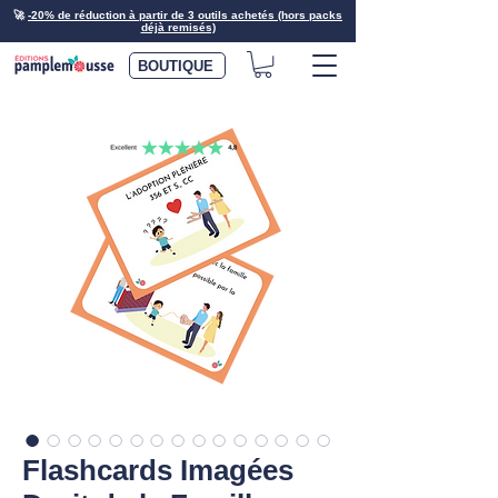
🚀
-20% de réduction à partir de 3 outils achetés (hors packs
déjà remisés)
BOUTIQUE
Flashcards Imagées