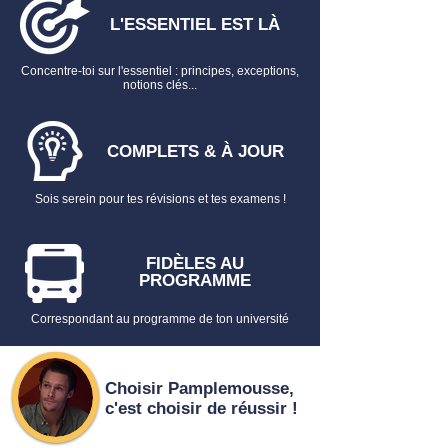
Cass. ch. mixte., 27 février
L'ESSENTIEL EST LÀ
1970,
Dangereux
Concentre-toi sur l'essentiel : principes, exceptions,
LA RUPTURE DU COUPLE
notions clés...
Le divorce par consentement mutuel
conventionnel
La procédure de divorce par consentement
COMPLETS & À JOUR
mutuel conventionnel
Le divorce par consentement mutuel
Sois serein pour tes révisions et tes examens !
judiciaire
La procédure de divorce par consentement
mutuel judiciaire
FIDÈLES AU
PROGRAMME
Le divorce par acceptation du principe de
la rupture
Correspondant au programme de ton université
Le divorce pour altération définitive du lien
conjugal
Le divorce pour faute
Choisir Pamplemousse,
Les effets personnels du divorce
c'est choisir de réussir !
Le sort du logement familial en cas de
divorce