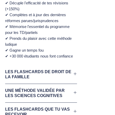
✔ Décuple l'efficacité de tes révisions
(+150%)
✔ Complètes et à jour des dernières
réformes parues/jurisprudences
✔ Mémorise l'essentiel du programme
pour les TD/partiels
✔ Prends du plaisir avec cette méthode
ludique
✔ Gagne un temps fou
✔ +30 000 étudiants nous font confiance
LES FLASHCARDS DE DROIT DE
LA FAMILLE
Télécharge maintenant ton
extrait gratuit
UNE MÉTHODE VALIDÉE PAR
Flashcards imagées du Droit de la Famille
.
LES SCIENCES COGNITIVES
❌ Tu as peut-être le sentiment de ne pas
Profite du procédé du rappel actif
apprendre efficacement
LES FLASHCARDS QUE TU VAS
:
augmente la rétention des informations
RECEVOIR
❌ Tu as peut-être le sentiment d’être noyé