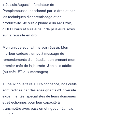
Le sort des donations et avantages
« Je suis Augustin, fondateur de
matrimoniaux en cas de divorce (3
Pamplemousse, passionné par le droit et par
flashcards)
les techniques d'apprentissage et de
La prestation compensatoire
productivité. Je suis diplômé d'un M2 Droit,
Les dommages et intérêts
d'HEC Paris et suis auteur de plusieurs livres
La liquidation de la communauté réduite
sur la réussite en droit.
aux acquêts
Les opérations de partage de la
communauté réduite aux acquêts
Mon unique souhait : te voir réussir. Mon
La séparation de corps
meilleur cadeau : un petit message de
Les effets de la séparation de corps
remerciements d'un étudiant en prenant mon
La fin de la séparation de corps
premier café de la journée. J'en suis addict'
Cass. Civ., 30 déc 1952,
Sacha Guitry
(au café. ET aux messages).
Les fiançailles
La rupture des fiançailles
Tu peux nous faire 100% confiance, nos outils
Le sort de la bague de fiançailles en cas de
sont rédigés par des enseignants d'Université
rupture
expérimentés, spécialistes de leurs domaines
Les causes de divorce
et sélectionnés pour leur capacité à
transmettre avec passion et rigueur. Jamais
LA FILIATION