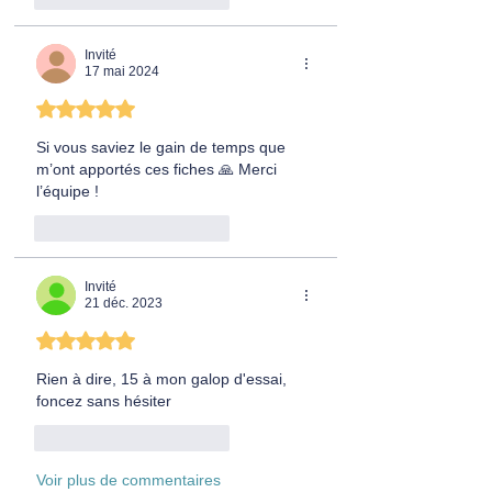
Invité
17 mai 2024
Noté 5 étoiles sur 5.
Si vous saviez le gain de temps que 
m’ont apportés ces fiches 🙏 Merci 
l’équipe !
J'aime
Répondre
Invité
21 déc. 2023
Noté 5 étoiles sur 5.
Rien à dire, 15 à mon galop d'essai, 
foncez sans hésiter 
J'aime
Répondre
Voir plus de commentaires