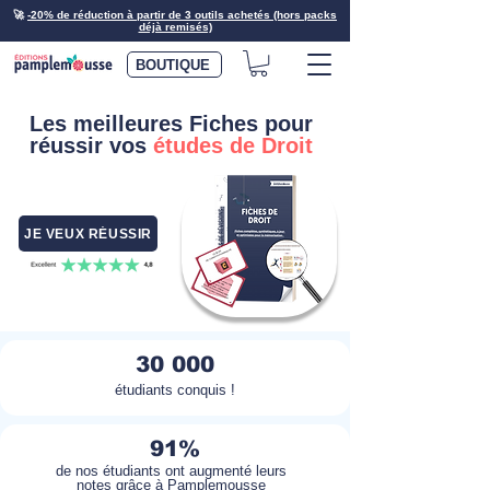
🚀
-20% de réduction à partir de 3 outils achetés (hors packs
déjà remisés)
BOUTIQUE
Les meilleures Fiches pour
réussir vos
études de Droit
JE VEUX RÉUSSIR
30 000
étudiants conquis !
91%
de nos étudiants ont augmenté leurs
notes grâce à Pamplemousse