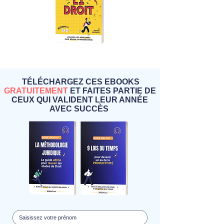
Comment
Comment
Hacker
Hacker
sa
sa
L1
L2
Droit
Droit
TÉLÉCHARGEZ CES EBOOKS
?
?
GRATUITEMENT
ET FAITES PARTIE DE
(Ebook
(PDF)
PDF)
CEUX QUI VALIDENT LEUR ANNÉE
AVEC SUCCÈS