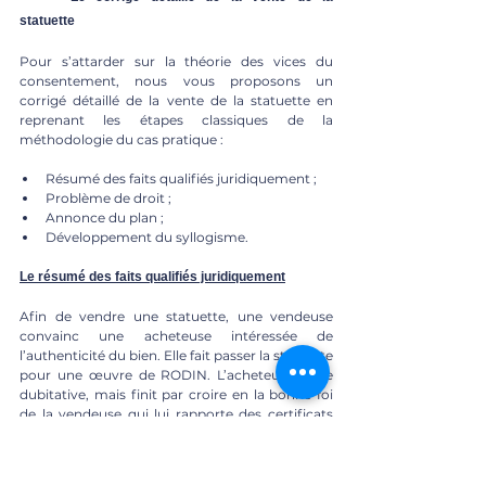
statuette
Pour s’attarder sur la théorie des vices du 
consentement, nous vous proposons un 
corrigé détaillé de la vente de la statuette en 
reprenant les étapes classiques de la 
méthodologie du cas pratique : 
Résumé des faits qualifiés juridiquement ; 
Problème de droit ;
Annonce du plan ;
Développement du syllogisme.
Le résumé des faits qualifiés juridiquement
Afin de vendre une statuette, une vendeuse 
convainc une acheteuse intéressée de 
l’authenticité du bien. Elle fait passer la statuette 
pour une œuvre de RODIN. L’acheteuse reste 
dubitative, mais finit par croire en la bonne foi 
de la vendeuse qui lui rapporte des certificats 
d’authenticité et la parole d’un antiquaire. Or, 
après avoir fait expertiser le bien, elle apprend 
qu’il n’est pas authentique et que les certificats 