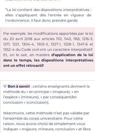
*La loi contient des dispositions interprétatives : 
elles s’appliquent dès l’entrée en vigueur de 
l’ordonnance. Il faut donc prendre garde.
Par exemple, les modifications apportées par la loi 
du 20 avril 2018 aux articles 1112, 1143, 1165, 1216-3, 
1217, 1221, 1304-4, 1305-5, 1327-1, 1328-1, 1347-6 et 
1352-4 du Code civil ont un caractère interprétatif. 
Et, on le sait, en matière 
d’application de la loi 
dans le temps, les dispositions interprétatives 
ont un effet rétroactif
.
💡
Bon à savoir
: certains enseignants donnent la 
méthode du « en principe » (majeure), « en 
l’espèce » (mineure), « par conséquent/en 
conclusion » (conclusion). 
Néanmoins, cette méthode n’est pas validée par 
l’ensemble du corps universitaire. Pour cette 
raison, nous avons choisi de simplement vous 
indiquer « majeure, mineure, conclusion » et libre 