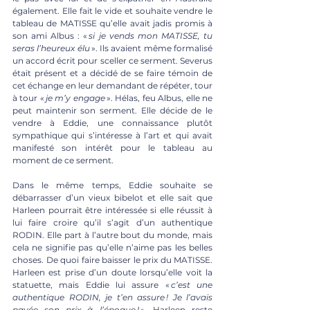
également. Elle fait le vide et souhaite vendre le 
tableau de MATISSE qu’elle avait jadis promis à 
son ami Albus : « 
si je vends mon MATISSE, tu 
seras l’heureux élu
 ». Ils avaient même formalisé 
un accord écrit pour sceller ce serment. Severus 
était présent et a décidé de se faire témoin de 
cet échange en leur demandant de répéter, tour 
à tour « 
je m’y engage
 ». Hélas, feu Albus, elle ne 
peut maintenir son serment. Elle décide de le 
vendre à Eddie, une connaissance plutôt 
sympathique qui s’intéresse à l’art et qui avait 
manifesté son intérêt pour le tableau au 
moment de ce serment. 
Dans le même temps, Eddie souhaite se 
débarrasser d’un vieux bibelot et elle sait que 
Harleen pourrait être intéressée si elle réussit à 
lui faire croire qu’il s’agit d’un authentique 
RODIN. Elle part à l’autre bout du monde, mais 
cela ne signifie pas qu’elle n’aime pas les belles 
choses. De quoi faire baisser le prix du MATISSE. 
Harleen est prise d’un doute lorsqu’elle voit la 
statuette, mais Eddie lui assure « 
c’est une 
authentique RODIN, je t’en assure ! Je l’avais 
payée son prix à l’époque !
 ». Harleen reste 