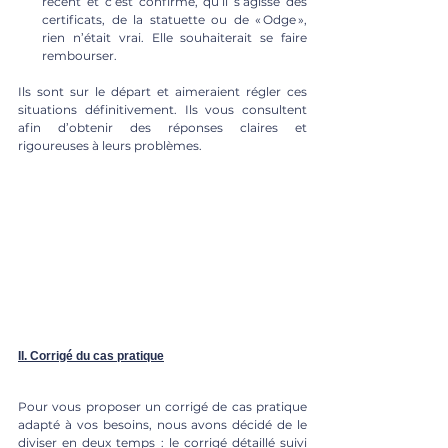
récent et c’est confirmé, qu’il s’agisse des 
certificats, de la statuette ou de « Odge », 
rien n’était vrai. Elle souhaiterait se faire 
rembourser.
Ils sont sur le départ et aimeraient régler ces 
situations définitivement. Ils vous consultent 
afin d’obtenir des réponses claires et 
rigoureuses à leurs problèmes. 
II. Corrigé du cas pratique
Pour vous proposer un corrigé de cas pratique 
adapté à vos besoins, nous avons décidé de le 
diviser en deux temps : le corrigé détaillé suivi 