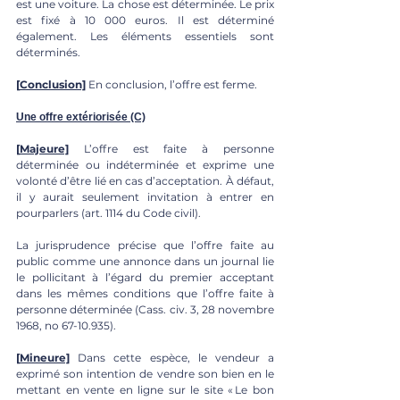
est une voiture. La chose est déterminée. Le prix 
est fixé à 10 000 euros. Il est déterminé 
également. Les éléments essentiels sont 
déterminés.
[
Conclusion]
 En conclusion, l’offre est ferme.
Une offre extériorisée (C)
[
Majeure]
 L’offre est faite à personne 
déterminée ou indéterminée et exprime une 
volonté d’être lié en cas d’acceptation. À défaut, 
il y aurait seulement invitation à entrer en 
pourparlers (art. 1114 du Code civil).
La jurisprudence précise que l’offre faite au 
public comme une annonce dans un journal lie 
le pollicitant à l’égard du premier acceptant 
dans les mêmes conditions que l’offre faite à 
personne déterminée (Cass. civ. 3, 28 novembre 
1968, no 67-10.935).
[
Mineure]
 Dans cette espèce, le vendeur a 
exprimé son intention de vendre son bien en le 
mettant en vente en ligne sur le site « Le bon 