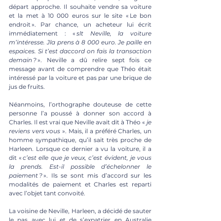
départ approche. Il souhaite vendre sa voiture 
et la met à 10 000 euros sur le site « Le bon 
endroit ». Par chance, un acheteur lui écrit 
immédiatement : « 
slt Neville, la voiture 
m’intéresse. Jla prens à 8 000 euro. Je paille en 
espaices. Si t’est daccord on fais la transaction 
demain ?
 ». Neville a dû relire sept fois ce 
message avant de comprendre que Théo était 
intéressé par la voiture et pas par une brique de 
jus de fruits. 
Néanmoins, l’orthographe douteuse de cette 
personne l’a poussé à donner son accord à 
Charles. Il est vrai que Neville avait dit à Théo « 
je 
reviens vers vous 
». Mais, il a préféré Charles, un 
homme sympathique, qu’il sait très proche de 
Harleen. Lorsque ce dernier a vu la voiture, il a 
dit « 
c’est elle que je veux, c’est évident, je vous 
la prends. Est-il possible d’échelonner le 
paiement ?
 ». Ils se sont mis d’accord sur les 
modalités de paiement et Charles est reparti 
avec l’objet tant convoité.
La voisine de Neville, Harleen, a décidé de sauter 
le pas avec lui et de s’expatrier en Australie 