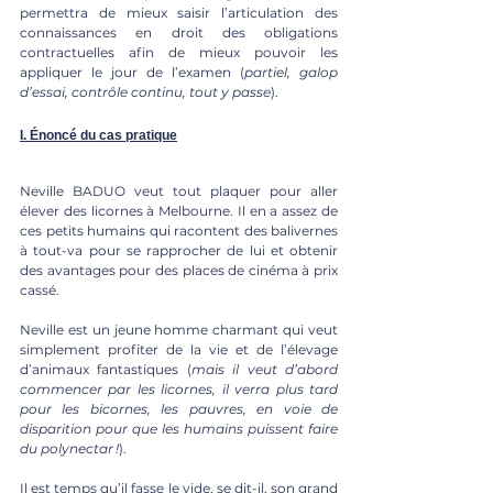
permettra de mieux saisir l’articulation des 
connaissances en droit des obligations 
contractuelles afin de mieux pouvoir les 
appliquer le jour de l’examen (
partiel, galop 
d’essai, contrôle continu, tout y passe
).
I. Énoncé du cas pratique
Neville BADUO veut tout plaquer pour aller 
élever des licornes à Melbourne. Il en a assez de 
ces petits humains qui racontent des balivernes 
à tout-va pour se rapprocher de lui et obtenir 
des avantages pour des places de cinéma à prix 
cassé. 
Neville est un jeune homme charmant qui veut 
simplement profiter de la vie et de l’élevage 
d’animaux fantastiques (
mais il veut d’abord 
commencer par les licornes, il verra plus tard 
pour les bicornes, les pauvres, en voie de 
disparition pour que les humains puissent faire 
du polynectar !
).
Il est temps qu’il fasse le vide, se dit-il, son grand 