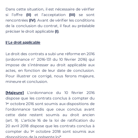
Dans cette situation, il est nécessaire de vérifier 
si l’offre 
(II)
 et l’acceptation 
(III) 
se sont 
rencontrées 
(IV)
. Avant de vérifier les conditions 
de la conclusion du contrat, il faut au préalable 
préciser le droit applicable 
(I)
.
I/ Le droit applicable
Le droit des contrats a subi une réforme en 2016 
(ordonnance n° 2016-131 du 10 février 2016) qui 
impose de s’intéresser au droit applicable aux 
actes, en fonction de leur date de conclusion. 
Pour illustrer ce corrigé, nous ferons majeure, 
mineure et conclusion.
[
Majeure]
L’ordonnance du 10 février 2016 
dispose que les contrats conclus à compter du 
1ᵉʳ octobre 2016 sont soumis aux dispositions de 
l’ordonnance tandis que ceux conclus avant 
cette date restent soumis au droit ancien 
(art. 9). L’article 16 de la loi de ratification du 
20 avril 2018 dispose que les contrats conclus à 
compter du 1ᵉʳ octobre 2018 sont soumis aux 
dispositions de la présente loi*.