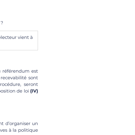
 ?
électeur vient à 
u référendum est 
recevabilité sont 
rocédure, seront 
sition de loi 
(IV) 
nt d’organiser un 
es à la politique 