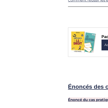
Comment réussir les ex
Pac
A
Énoncés des c
Énoncé du cas pratiqu