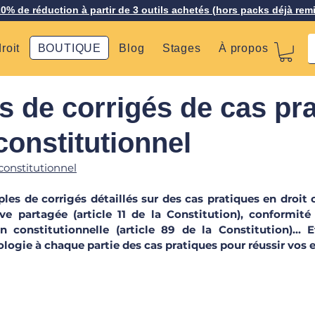
20% de réduction à partir de 3 outils achetés (hors packs déjà rem
roit
BOUTIQUE
Blog
Stages
À propos
 de corrigés de cas pr
constitutionnel
constitutionnel
s de corrigés détaillés sur des cas pratiques en droit c
ive partagée (article 11 de la Constitution), conformité 
on constitutionnelle (article 89 de la Constitution)... E
gie à chaque partie des cas pratiques pour réussir vos e