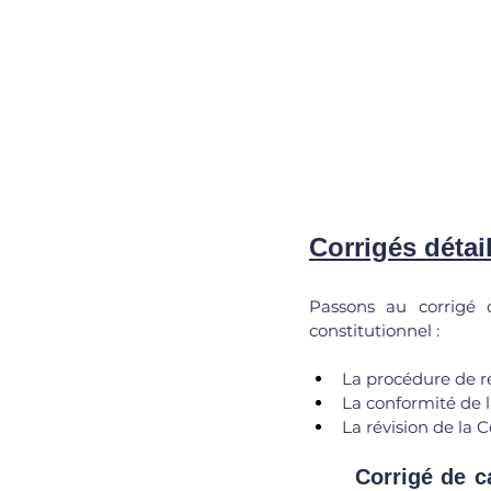
Corrigés détai
Passons au corrigé d
constitutionnel : 
La procédure de ré
La conformité de la
La révision de la C
	Corrigé de cas pratique : référendum d’initiative partagée de l’article 11 