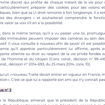
mme discret qui profite de chaque instant de la vie pour
 particulièrement préparer des cookies pour ses voisins et 
idiques, bien que sa L1 droit remonte à fort longtemps. Il a en
ales des étrangers » et souhaiterait comprendre le fonct
valoir sa voix s’il en a la possibilité.
 dans le même temps, qu’il a vu passer une loi, promulguée 
s des immeubles peuvent imposer des caméras au sein des 
motif. Il vous consulte à nouveau afin de savoir s’il est possib
mie qu’il apprécie particulièrement lui affirme, après av
 porte atteinte au droit au respect de la vie privée fondée sur 
s de l’homme et du citoyen (
Cons. const., décision n° 99-416
const., décision n° 2014-693, du 25 mars 2014, cons. 10
). 
qu’un « nouveau Traité devait entrer en vigueur en France, mai
tion ». C’est ce que lui a rapporté son ami qui n’y connaît pa
ue n° 2
 : 
e la République, aimerait que le président de la Républiq