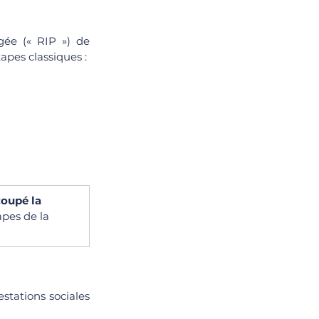
ée (« RIP ») de 
tapes classiques : 
oupé la 
apes de la 
tations sociales 