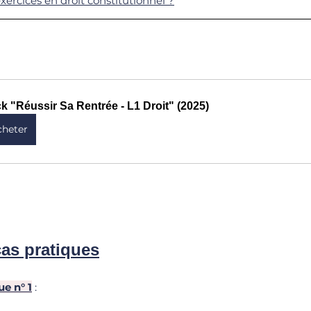
ercices en droit constitutionnel ?
k "Réussir Sa Rentrée - L1 Droit" (2025)
cheter
as pratiques
e n° 1
 : 