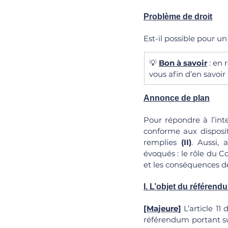
Problème de droit
Est-il possible pour u
💡 
Bon à savoir
 : en
vous afin d’en savoi
Annonce de plan
Pour répondre à l’inte
conforme aux disposit
remplies 
(II)
. Aussi, 
évoqués : le rôle du Co
et les conséquences de
I. L’objet du référend
[Majeure]
 L’article 1
référendum portant sur