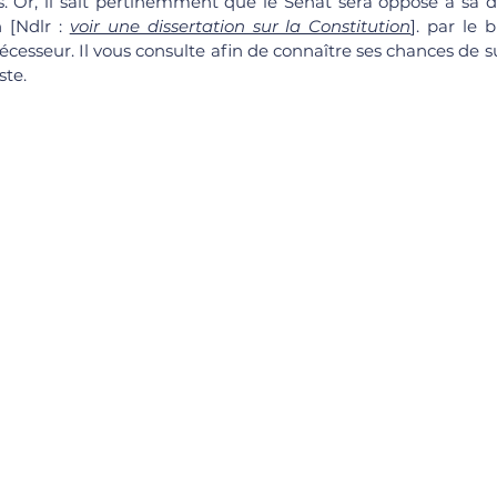
. Or, il sait pertinemment que le Sénat sera opposé à sa 
 [Ndlr : 
voir une dissertation sur la Constitution
]. par le bi
cesseur. Il vous consulte afin de connaître ses chances de su
ste.