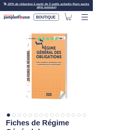
🚀
-20% de réduction à partir de 3 outils achetés (hors packs
déjà remisés)
BOUTIQUE
Fiches de Régime