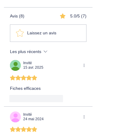
Avis (8)
5.0/5 (7)
Laissez un avis
Les plus récents
Invité
15 avr. 2025
Noté 5 étoiles sur 5.
Fiches efficaces
J'aime
Répondre
Invité
24 mai 2024
Noté 5 étoiles sur 5.