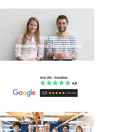
✔
FIABLES
:
Rédigées par des experts
universitaire français
les meilleures fiches de régime général
en droit
, pas par une IA. Fais confiance à
✔ Enrichies de quiz, articles, exemples et
des obligations :
des contenus vérifiés et à jour, élaborés
conseils + comprenant des éléments de
par des pros.
raisonnement juridique pour vous préparer
I. LES MODALITÉS DE L'OBLIGATION
✔
MÉTHODOLOGIQUES
: Travaille
plus
aux TD et partiels
Les modalités temporelles
intelligemment
, pas plus longtemps.
✔ Réception immédiate par email sous
FICHE N°1 – LE TERME
+30 000
Approprie-toi les concepts rapidement
format PDF
FICHE N°2 – LA CONDITION
étudiants nous font confiance
avec des conseils méthodologiques clairs
✔ Impression possible
Les modalités structurelles
et pratiques.
♻️ À jour des dernières réformes et
FICHE N° 3 – LES OBLIGATIONS À
✔
EFFICACES
:
Gagne des heures de
jurisprudences (notamment de
SUJETS MULTIPLES
révision
. Ces fiches optimisées boostent
l'ordonnance du 10 février 2016 pour
ta compréhension et ta mémorisation
la réforme du droit des contrats et du
grâce aux techniques d'apprentissage les
régime général de la preuve des
II. LE TRANSFERT D’OBLIGATIONS
plus récentes.
obligations et loi du 20 avril 2018 pour la
FICHE N°4 – LA CESSION DE CONTRAT
✔
LUDIQUES & MOTIVANTES
:
réforme du droit des obligations)
FICHE N°5 – LA CESSION DE
Apprends en t’amusant avec des
OFFERTES ! Des flashcards vierges et
CRÉANCE
méthodes basées sur les
neurosciences
.
ludiques pour augmenter l'efficacité de vos
FICHE N°6 – LA SUBROGATION
Plus tu révises, plus tu prends goût à la
révisions !
FICHE N°7 – LA CESSION DE DETTE
matière !
Paiement totalement sécurisé par Stripe et
✔
ACCESSIBLES
: Plus besoin de
Paypal
III. LA CRÉATION D’OBLIGATIONS
dépenser des fortunes pour des manuels à