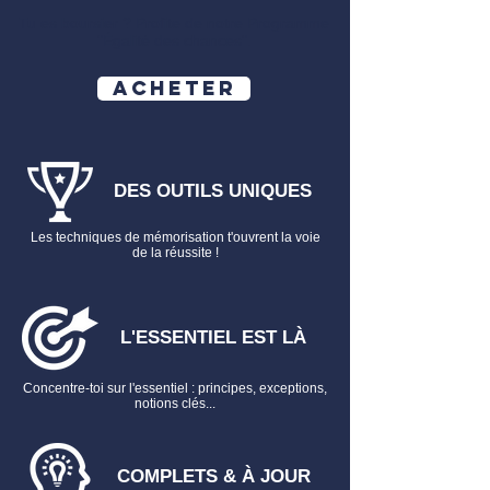
FICHE N°17 – LA CONFUSION
Tu es boursier ? Profite de notre Programme
L’extinction sans satisfaction du créancier
"
Égalité des chances
​".
et sans paiement
FICHE N°18 – LA REMISE DE DETTE
Acheter
FICHE N°19 – LA PRESCRIPTION
EXTINCTIVE OU LIBÉRATOIRE
Les restitutions
FICHE N°20 – LES RESTITUTIONS
DES OUTILS UNIQUES
Tout savoir sur les
Fiches de droit
.
Les techniques de mémorisation t'ouvrent la voie
de la réussite !
L'ESSENTIEL EST LÀ
Concentre-toi sur l'essentiel : principes, exceptions,
notions clés...
COMPLETS & À JOUR