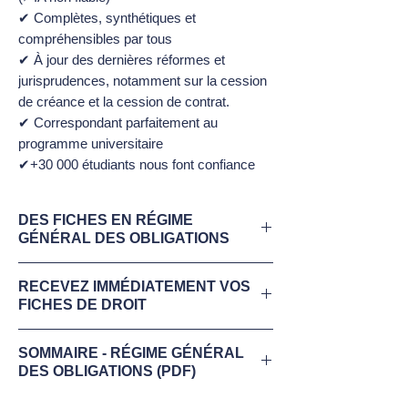
✔ Complètes, synthétiques et
compréhensibles par tous
✔ À jour des dernières réformes et
jurisprudences, notamment sur la cession
de créance et la cession de contrat.
✔ Correspondant parfaitement au
programme universitaire
✔+30 000 étudiants nous font confiance
DES FICHES EN RÉGIME
GÉNÉRAL DES OBLIGATIONS
Télécharge maintenant ton
extrait gratuit
RECEVEZ IMMÉDIATEMENT VOS
de Fiches de Régime Général des
FICHES DE DROIT
Obligations
.
✔ 20 Fiches de révisions synthétiques et
✔
COMPLÈTES
:
Tout le programme
,
SOMMAIRE - RÉGIME GÉNÉRAL
optimisées (1 à 3 pages/fiche) en Régime
DES OBLIGATIONS (PDF)
résumé dans des fiches prêtes à l'emploi.
Général des Obligations
Ne laisse rien au hasard, tout est couvert.
✔ Parfaitement à jour du programme
Voici les notions de cours présentes dans