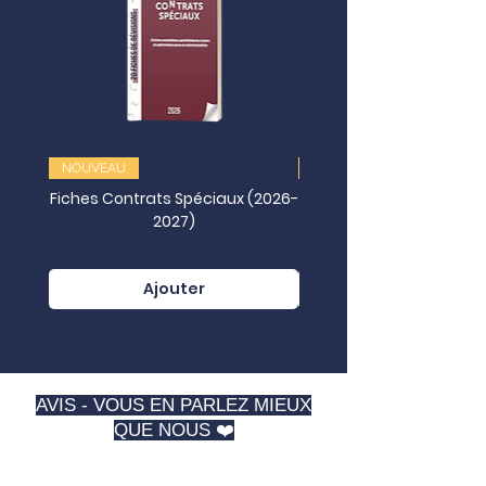
NOUVEAU
NOUVEAU
Fiches Contrats Spéciaux (2026-
2027)
Juridictionnelles (202
Ajouter
AVIS - VOUS EN PARLEZ MIEUX
QUE NOUS ❤️
⭐️⭐️⭐️⭐️⭐️