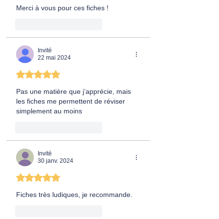
Merci à vous pour ces fiches !
J'aime
Répondre
Invité
22 mai 2024
Noté 5 étoiles sur 5.
Pas une matière que j’apprécie, mais 
les fiches me permettent de réviser 
simplement au moins
J'aime
Répondre
Invité
30 janv. 2024
Noté 5 étoiles sur 5.
Fiches très ludiques, je recommande.
J'aime
Répondre