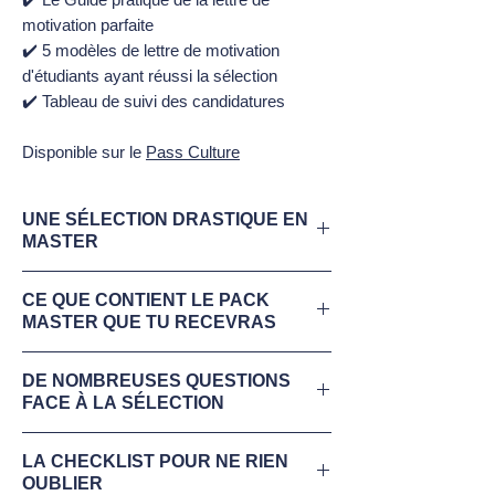
motivation parfaite
✔️ 5 modèles de lettre de motivation
d'étudiants ayant réussi la sélection
✔️ Tableau de suivi des candidatures
Disponible sur le
Pass Culture
UNE SÉLECTION DRASTIQUE EN
MASTER
Télécharge maintenant ton
extrait gratuit
CE QUE CONTIENT LE PACK
du Pack Masters - Réussir ses
MASTER QUE TU RECEVRAS
candidatures
.
Un pack d'outils et de conseils pour
Depuis la réforme faite en 2020
, les
DE NOMBREUSES QUESTIONS
comprendre les attendus et réussir ses
FACE À LA SÉLECTION
universités ont changé leurs critères de
candidatures, plébiscité par 100% des
sélection. Alors qu'elles sélectionnaient les
étudiants l'ayant eu entre les mains.
❌ Tu ne sais pas par où commencer ?
étudiants entre le Master 1 et le Master 2,
✔ La checklist avant de candidater
LA CHECKLIST POUR NE RIEN
Recherches, CV, lettre de motivation... ?
elles sélectionnent désormais les
OUBLIER
✔ 50 réponses apportées aux questions
❌
Tu te demandes quels sont les attendus