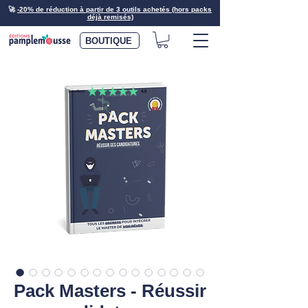
🚀
-20% de réduction à partir de 3 outils achetés (hors packs
déjà remisés)
BOUTIQUE
Pack Masters - Réussir