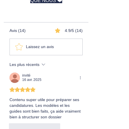
QUE NOUS ❤️
⭐️⭐️⭐️⭐️⭐️
Avis (14)
4.9/5 (14)
Laissez un avis
Les plus récents
invité
16 avr. 2025
Noté 5 étoiles sur 5.
Contenu super utile pour préparer ses 
candidatures. Les modèles et les 
guides sont bien faits, ça aide vraiment 
bien à structurer son dossier
J'aime
Répondre