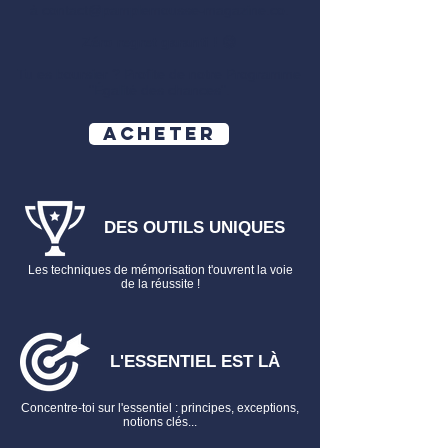
à
contact@pamplemousse-magazine.co
.
mars 2025
Phase complémentaire en cas de refus
Zéro regret garanti ! 😉
Tu es boursier ? Profite de notre Programme
J'ai une autre question sur le Pack
"
Égalité des chances
​".
Master
Écris-nous
Acheter
à magazinepamplemousse@gmail.com,
nous répondrons avec plaisir sous 24h !
DES OUTILS UNIQUES
Les techniques de mémorisation t'ouvrent la voie
de la réussite !
L'ESSENTIEL EST LÀ
Concentre-toi sur l'essentiel : principes, exceptions,
notions clés...