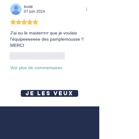
Invité
07 juin 2024
Noté 5 étoiles sur 5.
J'ai eu le masterrrrr que je voulais 
l'équipeeeeeee des pamplemousse !! 
MERCI
J'aime
Répondre
Voir plus de commentaires
JE LES VEUX