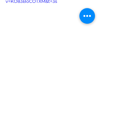
v=KO83BoCOTXM&t=3s
On vous conseille d'aller voir ces deux autres 
entretiens aussi fous que ce dernier ! 
https://www.youtube.com/watch?
v=Zsbz78PhAX4
https://www.youtube.com/watch?
v=RSnl626Uzx8