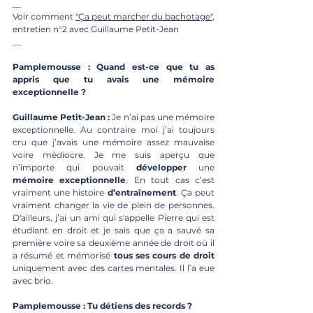
__ 
Voir comment 
"Ça peut marcher du bachotage"
, 
entretien n°2 avec Guillaume Petit-Jean
__ 
Pamplemousse : Quand est-ce que tu as 
appris que tu avais une mémoire 
exceptionnelle ?
Guillaume Petit-Jean : 
Je n’ai pas une mémoire 
exceptionnelle. Au contraire moi j’ai toujours 
cru que j’avais une mémoire assez mauvaise 
voire médiocre. Je me suis aperçu que 
n’importe qui pouvait 
développer
 une 
mémoire exceptionnelle
. En tout cas c’est 
vraiment une histoire 
d’entraînement
. Ça peut 
vraiment changer la vie de plein de personnes. 
D'ailleurs, j’ai un ami qui s'appelle Pierre qui est 
étudiant en droit et je sais que ça a sauvé sa 
première voire sa deuxième année de droit où il 
a résumé et mémorisé
 tous ses cours de droit
uniquement avec des cartes mentales. Il l’a eue 
avec brio.
Pamplemousse : Tu détiens des records ?