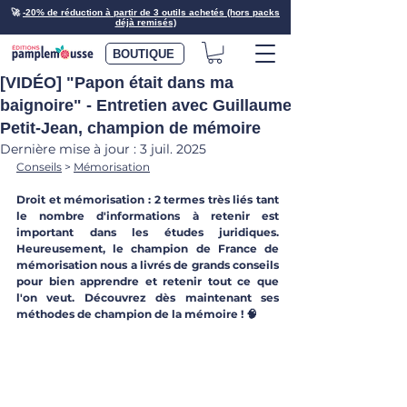
🚀
-20% de réduction à partir de 3 outils achetés (hors packs
déjà remisés)
BOUTIQUE
[VIDÉO] "Papon était dans ma
baignoire" - Entretien avec Guillaume
Petit-Jean, champion de mémoire
Dernière mise à jour :
3 juil. 2025
Conseils
 > 
Mémorisation
Droit et mémorisation : 2 termes très liés tant 
le nombre d'informations à retenir est 
important dans les études juridiques. 
Heureusement, le champion de France de 
mémorisation nous a livrés de grands conseils 
pour bien apprendre et retenir tout ce que 
l'on veut. Découvrez dès maintenant ses 
méthodes de champion de la mémoire ! 🧠