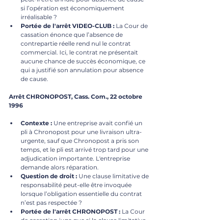
si l’opération est économiquement 
irréalisable ?
Portée de l'arrêt VIDEO-CLUB :
 La Cour de 
cassation énonce que l’absence de 
contrepartie réelle rend nul le contrat 
commercial. Ici, le contrat ne présentait 
aucune chance de succès économique, ce 
qui a justifié son annulation pour absence 
de cause.
Arrêt CHRONOPOST, Cass. Com., 22 octobre 
1996
Contexte :
 Une entreprise avait confié un 
pli à Chronopost pour une livraison ultra-
urgente, sauf que Chronopost a pris son 
temps, et le pli est arrivé trop tard pour une 
adjudication importante. L'entreprise 
demande alors réparation.
Question de droit :
 Une clause limitative de 
responsabilité peut-elle être invoquée 
lorsque l’obligation essentielle du contrat 
n’est pas respectée ?
Portée de l'arrêt CHRONOPOST :
 La Cour 