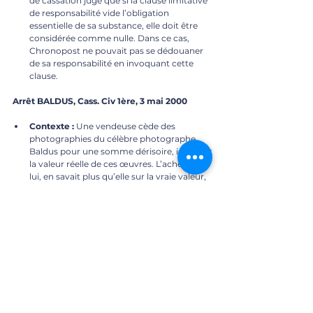
de cassation juge que si la clause limitative 
de responsabilité vide l’obligation 
essentielle de sa substance, elle doit être 
considérée comme nulle. Dans ce cas, 
Chronopost ne pouvait pas se dédouaner 
de sa responsabilité en invoquant cette 
clause.
Arrêt BALDUS, Cass. Civ 1ère, 3 mai 2000
Contexte :
 Une vendeuse cède des 
photographies du célèbre photographe 
Baldus pour une somme dérisoire, ignorant 
la valeur réelle de ces œuvres. L’acheteur, 
lui, en savait plus qu’elle sur la vraie valeur, 
mais n'a rien dit. La vendeuse attaque pour 
dol.
Question de droit :
 L’acheteur est-il tenu 
d'informer le vendeur de la réelle valeur du 
bien qu’il acquiert ?
Portée de l'arrêt BALDUS :
 La Cour de 
cassation tranche que l’acheteur n’a 
aucune obligation d’information sur la 
valeur d’un bien lors de la vente. Aucun dol 
ne peut donc être retenu ici.