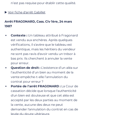
n’est pas requise pour établir cette qualité.
▶️ 
Voir fiche d'arrêt Gabillet
Arrêt FRAGONARD, Cass. Civ 1ère, 24 mars 
1987
Contexte :
 Un tableau attribué à Fragonard 
est vendu aux enchères. Après quelques 
vérifications, il s'avère que le tableau est 
authentique, mais les héritiers du vendeur 
ne sont pas ravis d'avoir vendu un trésor à 
bas prix. Ils cherchent à annuler la vente 
pour erreur.
Question de droit :
 L’existence d’un aléa sur 
l’authenticité d’un bien au moment de la 
vente empêche-t-elle l’annulation du 
contrat pour erreur ?
Portée de l'arrêt FRAGONARD :
 La Cour de 
cassation décide que lorsque l'authenticité 
d'un bien est douteuse et que cet aléa est 
accepté par les deux parties au moment de 
la vente, aucune des deux ne peut 
demander l'annulation du contrat en cas de 
levée du doute ultérieure.