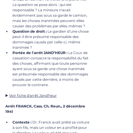
La question se pose alors : qui est 
responsable ? La mineure n'avait 
évidemment pas sous sa garde le camion, 
mais les choses inanimées peuvent-elles 
causer des problèmes par elles-mêmes ?
Question de droit :
 Le gardien d’une chose 
peut-il être présumé responsable des 
dommages causés par celle-ci, même 
inanimée ?
Portée de l'arrêt JAND’HEUR :
 La Cour de 
cassation consacre la responsabilité du fait 
des choses, affirmant que toute personne 
ayant sous sa garde une chose inanimée 
est présumée responsable des dommages 
causés par cette dernière, à moins de 
prouver le contraire.
▶️ 
Voir fiche d'arrêt Jand'heur
Arrêt FRANCK, Cass. Ch. Reun., 2 décembre 
1941
Contexte :
 Dr. Franck avait prêté sa voiture 
à son fils, mais un voleur en a profité pour 
la dérober. Le voleur, plutôt mauvais 