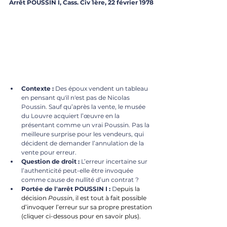
Arrêt POUSSIN I, Cass. Civ 1ère, 22 février 1978
Contexte :
 Des époux vendent un tableau 
en pensant qu'il n'est pas de Nicolas 
Poussin. Sauf qu’après la vente, le musée 
du Louvre acquiert l’œuvre en la 
présentant comme un vrai Poussin. Pas la 
meilleure surprise pour les vendeurs, qui 
décident de demander l’annulation de la 
vente pour erreur.
Question de droit :
L’erreur incertaine sur 
l’authenticité peut-elle être invoquée 
comme cause de nullité d’un contrat ?
Portée de l'arrêt POUSSIN I :
 D
epuis la 
décision 
Poussin
, il est tout à fait possible 
d’
invoquer l’erreur sur sa propre prestation 
(cliquer ci-dessous pour en savoir plus).