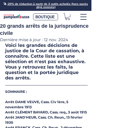
🚀
-20% de réduction à partir de 3 outils achetés (hors packs
déjà remisés)
BOUTIQUE
20 grands arrêts de la jurisprudence
civile
Dernière mise à jour :
12 nov. 2024
Voici les grandes décisions de 
justice de la Cour de cassation, à 
connaître. Cette liste est une 
sélection et n'est pas exhaustive. 
Vous y retrouvez les faits, la 
question et la portée juridique 
des arrêts.
SOMMAIRE :
Arrêt DAME VEUVE, Cass. Civ 1ère, 5 
novembre 1913
Arrêt CLÉMENT BAYARD, Cass. req., 3 août 1915
Arrêt JAND'HEUR, Cass. Ch. Reun., 13 février 
1930
Arrêt FRANCK, Cass. Ch. Reun., 2 décembre 