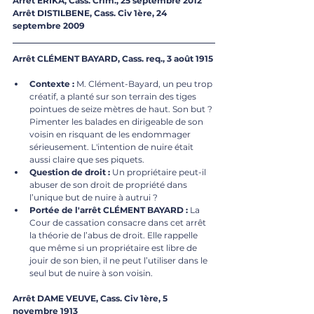
Arrêt ERIKA, Cass. Crim., 25 septembre 2012
Arrêt DISTILBENE, Cass. Civ 1ère, 24 
septembre 2009
Arrêt CLÉMENT BAYARD, Cass. req., 3 août 1915
Contexte :
 M. Clément-Bayard, un peu trop 
créatif, a planté sur son terrain des tiges 
pointues de seize mètres de haut. Son but ? 
Pimenter les balades en dirigeable de son 
voisin en risquant de les endommager 
sérieusement. L'intention de nuire était 
aussi claire que ses piquets.
Question de droit :
 Un propriétaire peut-il 
abuser de son droit de propriété dans 
l’unique but de nuire à autrui ?
Portée de l'arrêt CLÉMENT BAYARD :
 La 
Cour de cassation consacre dans cet arrêt 
la théorie de l’abus de droit. Elle rappelle 
que même si un propriétaire est libre de 
jouir de son bien, il ne peut l’utiliser dans le 
seul but de nuire à son voisin.
Arrêt DAME VEUVE, Cass. Civ 1ère, 5 
novembre 1913