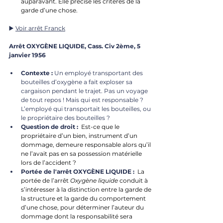
auparavant. Elle 
précise les critères de la 
garde d’une chose
.
▶️ 
Voir arrêt Franck
Arrêt OXYGÈNE LIQUIDE, Cass. Civ 2ème, 5 
janvier 1956
Contexte :
 Un employé transportant des 
bouteilles d’oxygène a fait exploser sa 
cargaison pendant le trajet. Pas un voyage 
de tout repos ! Mais qui est responsable ? 
L’employé qui transportait les bouteilles, ou 
le propriétaire des bouteilles ?
Question de droit :
 Est-ce que le 
propriétaire d’un bien, instrument d’un 
dommage, demeure responsable alors qu’il 
ne l’avait pas en sa possession matérielle 
lors de l’accident ? 
Portée de l'arrêt OXYGÈNE LIQUIDE :
La 
portée de l’arrêt 
Oxygène liquide
 conduit à 
s’intéresser à la distinction entre la garde de 
la structure et la garde du comportement 
d’une chose, pour déterminer l’auteur du 
dommage dont la responsabilité sera 