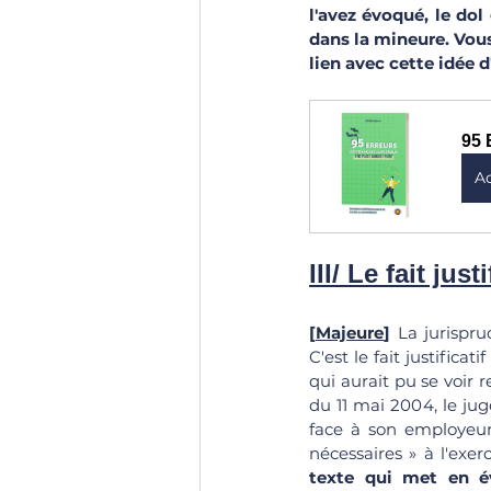
l'avez évoqué, le dol 
dans la mineure. Vous
lien avec cette idée 
95 
A
III/ Le fait justi
[
Majeure
]
 La jurispru
C'est le fait justific
qui aurait pu se voir 
du 11 mai 2004, le jug
face à son employeur
nécessaires » à l'exer
texte qui met en év