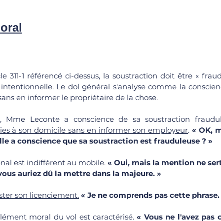
moral
cle 311-1 référencé ci-dessus, la soustraction doit être « fraudu
intentionnelle. Le dol général s'analyse comme la conscience
ans en informer le propriétaire de la chose. 
, Mme Leconte a conscience de sa soustraction fraudu
ies à son domicile sans en informer son employeur
. 
«
OK, m
'elle a conscience que sa soustraction est frauduleuse ? »
énal est indifférent au mobile
. 
« Oui, mais la mention ne sert
 vous auriez dû la mettre dans la majeure. »
ster son licenciement.
« Je ne comprends pas cette phrase. 
élément moral du vol est caractérisé. 
« Vous ne l'avez pas c