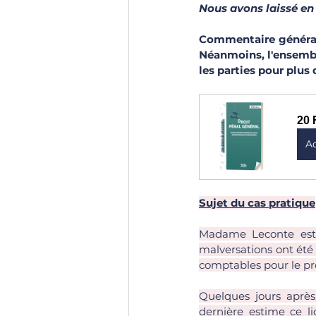
Nous avons laissé en
Commentaire général d
Néanmoins, l'ensemble
les parties pour plus 
20 
A
Sujet du cas pratique
Madame Leconte est c
malversations ont été
comptables pour le pro
Quelques jours après,
dernière estime ce li