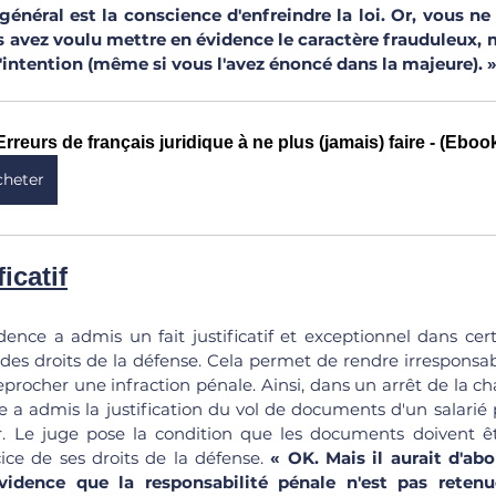
général est la conscience d'enfreindre la loi. Or, vous ne l
 avez voulu mettre en évidence le caractère frauduleux, ma
d'intention (même si vous l'avez énoncé dans la majeure). 
Erreurs de français juridique à ne plus (jamais) faire - (Ebo
cheter
ficatif
dence a admis un fait justificatif et exceptionnel dans cert
atif des droits de la défense. Cela permet de rendre irrespons
reprocher une infraction pénale. Ainsi, dans un arrêt de la c
e a admis la justification du vol de documents d'un salarié 
. Le juge pose la condition que les documents doivent êtr
cice de ses droits de la défense. 
« OK. Mais il aurait d'abor
idence que la responsabilité pénale n'est pas retenue 