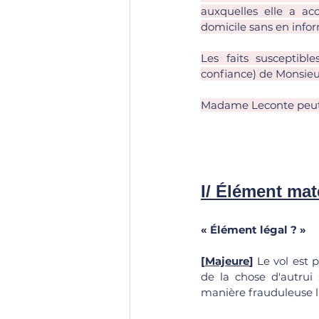
auxquelles elle a ac
domicile sans en info
Les faits susceptibl
confiance) de Monsieu
Madame Leconte peut-e
I/ Élément mat
« Élément légal ? »
[
Majeure
]
 Le vol est p
de la chose d'autrui »
manière frauduleuse la