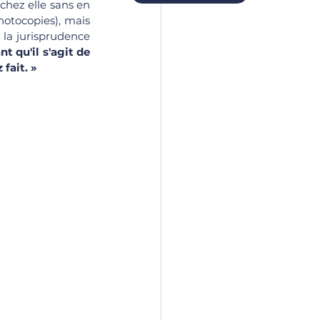
hez elle sans en 
otocopies), mais 
 la jurisprudence 
 qu'il s'agit de 
fait. »