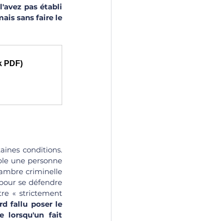
'avez pas établi 
is sans faire le 
»
ok PDF)
aines conditions. 
able une personne 
hambre criminelle 
pour se défendre 
e « strictement 
d fallu poser le 
lorsqu'un fait 