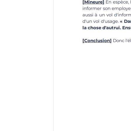
[
Mineure
]
 En espèce,
informer son employeur
aussi à un vol d'infor
d'un vol d'usage. 
« Da
la chose d'autrui. En
[
Conclusion
]
 Donc l'é