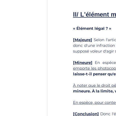
II/ L'élément 
« Élément légal ? »
[
Majeure
]
 Selon l'arti
donc d'une infraction 
supposé voleur d'agir s
[Mineure]
 En espèce
emporte les photocop
laisse-t-il penser qu
À noter que le droit p
mineure. À la limite,
En espèce, pour conte
[
Conclusion
]
 Donc l'