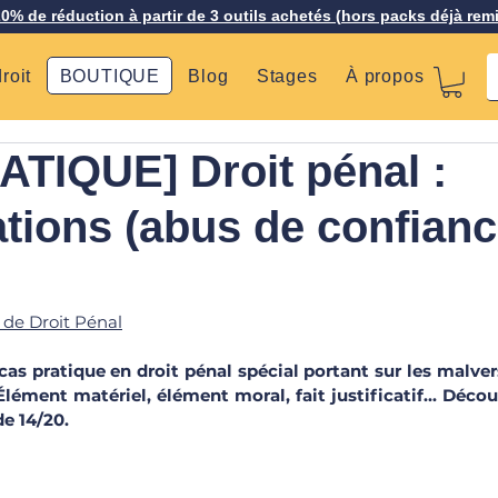
20% de réduction à partir de 3 outils achetés (hors packs déjà rem
roit
BOUTIQUE
Blog
Stages
À propos
TIQUE] Droit pénal :
tions (abus de confianc
 de Droit Pénal
as pratique en droit pénal spécial portant sur les malver
 Élément matériel, élément moral, fait justificatif... Décou
de 14/20.