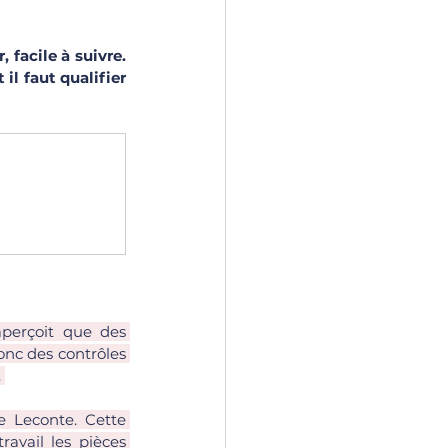
facile à suivre. 
l faut qualifier 
perçoit que des 
nc des contrôles 
 
e Leconte. Cette 
avail les pièces 