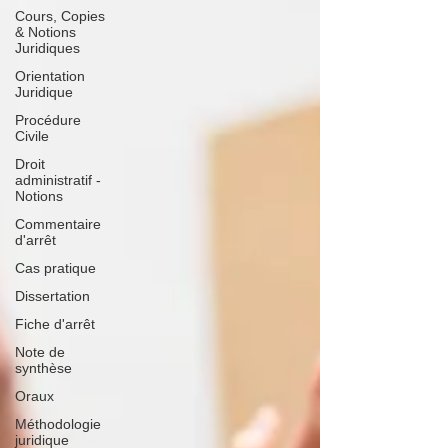
Cours, Copies
& Notions
Juridiques
Orientation
Juridique
Procédure
Civile
Droit
administratif -
Notions
Commentaire
d'arrêt
Cas pratique
Dissertation
Fiche d'arrêt
Note de
synthèse
Oraux
Méthodologie
juridique