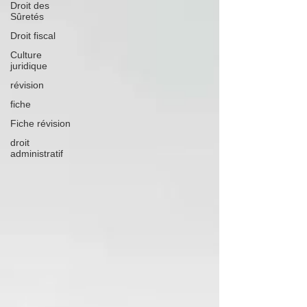
Droit des
Sûretés
Droit fiscal
Culture
juridique
révision
fiche
Fiche révision
droit
administratif