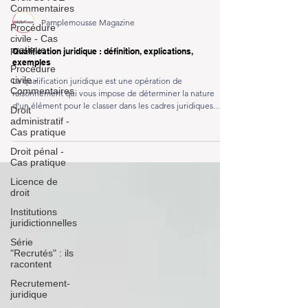
Commentaires
Procédure
civile - Cas
pratique
Procédure
Pamplemousse Magazine
civile -
Commentaires
Qualification juridique : définition, explications,
Droit
exemples
administratif -
La qualification juridique est une opération de
Cas pratique
raisonnement qui vous impose de déterminer la nature
Droit pénal -
d’un élément pour le classer dans les cadres juridiques
Cas pratique
correspondant conformément au Droit. Voici un article
complet pour la maîtriser !
Licence de
droit
Institutions
juridictionnelles
Série
"Recrutés" : ils
racontent
Recrutement-
juridique