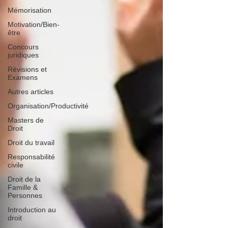
Mémorisation
Motivation/Bien-
être
Concours
juridiques
Révisions et
Examens
Autres articles
Organisation/Productivité
Masters de
Droit
Droit du travail
Responsabilité
civile
Droit de la
Famille &
Personnes
Introduction au
droit