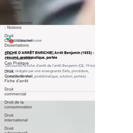
Droit des
contrats
spéciaux
Droit
Constitutionnel
- Notions
Droit
Constitutionnel
Dissertations
Pamplemousse
Droit
Constitutionnel
Cas Pratique
[FICHE D'ARRÊT ENRICHIE] Arrêt Benjamin (1933) :
résumé, problématique, portée
Droit
Constitutionnel
Découvrez la fiche d'arrêt de l'arrêt Benjamin (CE, 19 mai
Fiche d'arrêt
1933), rédigée par une enseignante (faits, procédure,
question de droit, problématique, solution, portée).
Droit
commercial
Droit de la
consommation
Droit
international
Droit