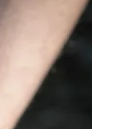
D'ARRÊT ENRICHIE]
Voici une fiche d'arrêt enrichie de l'arrêt Blanco, rendu par
le Tribunal des conflits le 08 février 1873.