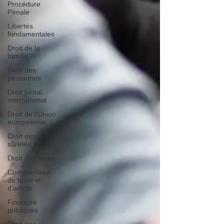
Procédure
Pénale
Libertés
fondamentales
Droit de la
famille
Droit des
personnes
Droit pénal
international
Droit de l'Union
européenne
Droit des
sûretés
Droit des biens
Commentaire
de texte et
d'article
Finances
publiques