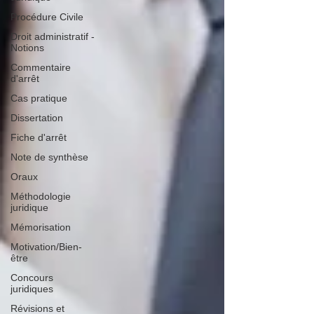
Procédure Civile
Droit administratif -
Notions
Commentaire
d'arrêt
Cas pratique
Dissertation
Fiche d'arrêt
Note de synthèse
Oraux
Méthodologie
juridique
Mémorisation
Motivation/Bien-
être
Concours
juridiques
Révisions et