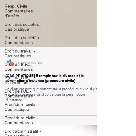
Resp. Civile
Commentaires
d'arrêts
Droit des sociétés -
Cas pratique
Droit des sociétés -
Commentaires
Droit du travail -
Cas pratiques
Droit du travail -
Commentaires
Pamplemousse
Droit de l'UE -
Dissertations
[CAS PRATIQUE] Exemple sur le divorce et la
Droit de l'UE -
péremption d'instance (procédure civile)
Commentaires
Voici un cas pratique portant sur la procédure civile. Il y sera
Procédure civile -
traité la procédure de divorce puis la péremption
Cas pratique
d’instance.
Procédure civile -
Commentaires
Droit administratif -