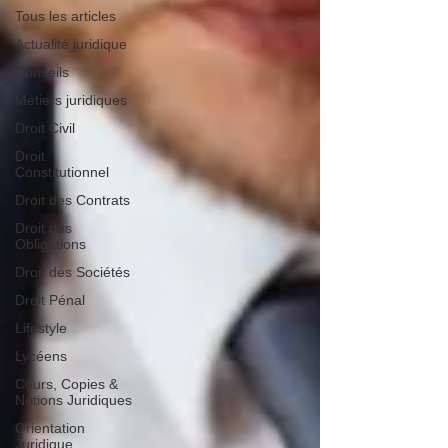
Tous les articles
Actualité juridique
Conseils
Métiers juridiques
Droit Civil
Droit
Constitutionnel
Droit des Contrats
Droit des
Obligations
Droit des Sociétés
Droit Pénal
Lifestyle
Lycéens
Cours, Copies &
Notions Juridiques
Orientation
Juridique