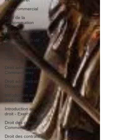
Fiche d'arrêt
Droit commercial
Droit de la
consommation
Droit international
Droit administratif -
Copies
Droit
communautaire
Droit administratif -
Commentaires
Droit administratif -
Dissertation
Introduction au
droit - Cours
Introduction au
droit - Exercices
Droit des contrats -
Commentaires
Droit des contrats -