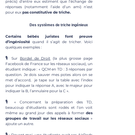
précis) d’entre eux estiment que l’échange de 
réponses (notamment l’aide d’un ami) n’est 
pour eux 
pas constitutive de triche.
		Des systèmes de triche ingénieux
Certains bébés juristes font preuve 
d’ingéniosité
 quand il s’agit de tricher. Voici 
quelques exemples : 
🎙
 Sur 
Bordel de Droit
 (la plus grosse page 
Facebook de France sur les réseaux sociaux), un 
étudiant indique : « QCM en TD : 3 réponses par 
question. Je dois sauver mes potes alors on se 
met d’accord,  je tape sur la table avec l’index 
pour indiquer la réponse A, avec le majeur pour 
indiquer la B, l’annulaire pour la C ».
🎙
 « Concernant la préparation des TD, 
beaucoup d’étudiants sont rodés et l’on voit 
même au grand jour des appels à former
 des 
groupes de travail sur les réseaux sociaux
 » 
ajoute un autre.
🎙
« Devant moi, une étudiante avait ses AirPods 