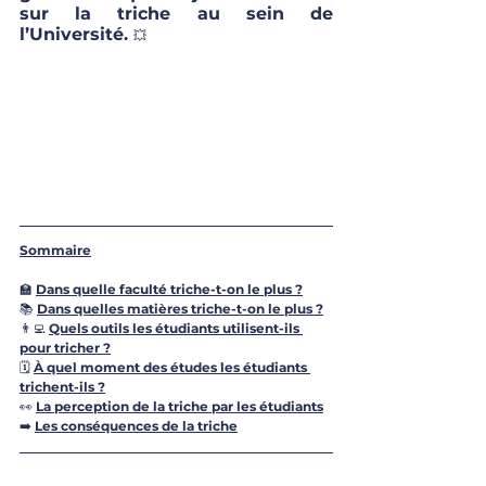
sur la triche au sein de 
l’Université. 
💥
Sommaire
🏫 
Dans quelle faculté triche-t-on le plus ?
📚 
Dans quelles matières triche-t-on le plus ?
👨‍💻 
Quels outils les étudiants utilisent-ils 
pour tricher ?
🗓 
À quel moment des études les étudiants 
trichent-ils
 ?
👀 
La perception de la triche par les étudia
nts
➡️ 
Les conséquences de la triche