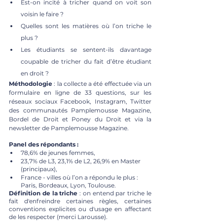
Est-on incité à tricher quand on voit son 
voisin le faire ?
Quelles sont les matières où l’on triche le 
plus ?
Les étudiants se sentent-ils davantage 
coupable de tricher du fait d’être étudiant 
en droit ? 
Méthodologie
 : la collecte a été effectuée via un 
formulaire en ligne de 33 questions, sur les 
réseaux sociaux Facebook, Instagram, Twitter 
des communautés Pamplemousse Magazine, 
Bordel de Droit et Poney du Droit et via la 
newsletter de Pamplemousse Magazine.
Panel des répondants :
78,6% de jeunes femmes, 
23,7% de L3, 23,1% de L2, 26,9% en Master 
(principaux),
France - villes où l’on a répondu le plus : 
Paris, Bordeaux, Lyon, Toulouse.
Définition de la triche
 : on entend par triche le 
fait d'enfreindre certaines règles, certaines 
conventions explicites ou d'usage en affectant 
de les respecter (merci Larousse). 