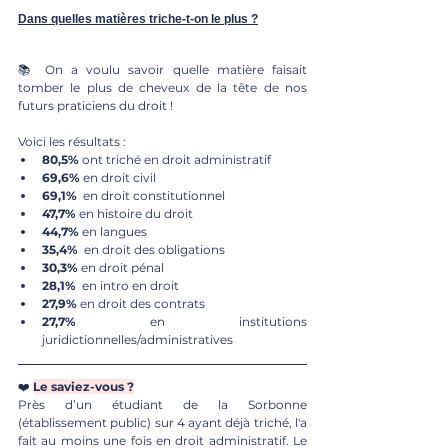
Dans quelles matières triche-t-on le plus ?
📚 On a voulu savoir quelle matière faisait 
tomber le plus de cheveux de la tête de nos 
futurs praticiens du droit !
Voici les résultats : 
80,5%
 ont triché en droit administratif 
69,6%
 en droit civil
69,1%
  en droit constitutionnel 
47,7%
 en histoire du droit 
44,7%
 en langues 
35,4%
  en droit des obligations 
30,3%
 en droit pénal 
28,1%
  en intro en droit 
27,9%
 en droit des contrats 
27,7%
 en institutions 
juridictionnelles/administratives 
❤️ 
Le saviez-vous ?
Près d’un étudiant de la Sorbonne 
(établissement public) sur 4 ayant déjà triché, l'a 
fait au moins une fois en droit administratif. Le 