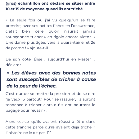
(gros) échantillon ont déclaré se situer entre 
10 et 15 de moyenne quand ils ont triché
. 
« La seule fois où j’ai vu quelqu’un se faire 
prendre, avec ses petites fiches en l’occurrence, 
c’était bien celle qu'on n'aurait jamais 
soupçonnée tricher » en rigole encore Victor. « 
Une dame plus âgée, vers la quarantaine, et 2e 
de promo ! » ajoute-t-il.
De son côté, Élise , aujourd’hui en Master 1, 
déclare :
« Les élèves avec des bonnes notes 
sont susceptibles de tricher à cause 
de la 
peur de l'échec
.
C'est dur de se mettre la pression et de se dire 
"je veux 15 partout". Pour se rassurer, ils auront 
tendance à tricher alors qu'ils ont pourtant le 
bagage pour réussir » .
Alors est-ce qu’ils avaient réussi à être dans 
cette tranche parce qu’ils avaient déjà triché ? 
L’histoire ne le dit pas. 🤷‍♂️