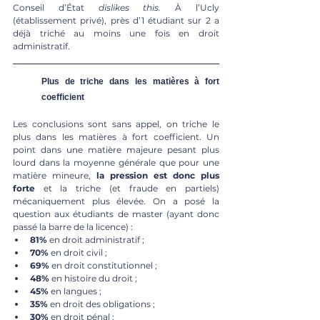
Conseil d’État 
dislikes this. 
À l’Ucly 
(établissement privé), près d’1 étudiant sur 2 a 
déjà triché au moins une fois en droit 
administratif. 
Plus de triche dans les matières à fort 
coefficient
Les conclusions sont sans appel, on triche le 
plus dans les matières à fort coefficient. Un 
point dans une matière majeure pesant plus 
lourd dans la moyenne générale que pour une 
matière mineure, 
la pression est donc plus 
forte
 et la triche (et fraude en partiels) 
mécaniquement plus élevée. On a posé la 
question aux étudiants de master (ayant donc 
passé la barre de la licence) :
81%
 en droit administratif ;
70% 
en droit civil ;
69%
 en droit constitutionnel ;
48%
 en histoire du droit ;
45%
 en langues ;
35%
 en droit des obligations ;
30%
 en droit pénal ;