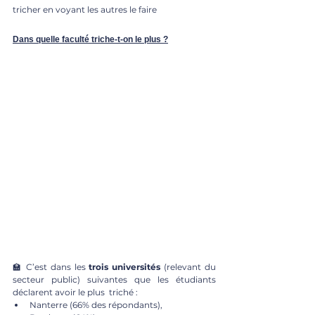
tricher en voyant les autres le faire
Dans quelle faculté triche-t-on le plus ?
🏫 C’est dans les 
trois universités 
(relevant du 
secteur public) suivantes que les étudiants 
déclarent avoir le plus  triché : 
Nanterre (66% des répondants), 