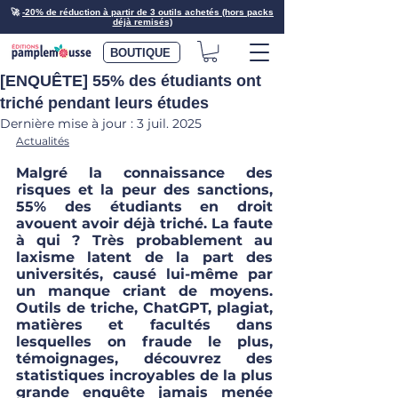
🚀
-20% de réduction à partir de 3 outils achetés (hors packs
déjà remisés)
BOUTIQUE
[ENQUÊTE] 55% des étudiants ont
triché pendant leurs études
Dernière mise à jour :
3 juil. 2025
Actualités
Malgré la connaissance des 
risques et la peur des sanctions, 
55% des étudiants en droit 
avouent avoir déjà triché. La faute 
à qui ? Très probablement au 
laxisme latent de la part des 
universités, causé lui-même par 
un manque criant de moyens. 
Outils de triche, ChatGPT, plagiat, 
matières et facultés dans 
lesquelles on fraude le plus, 
témoignages, découvrez des 
statistiques incroyables de la plus 
grande enquête jamais menée 