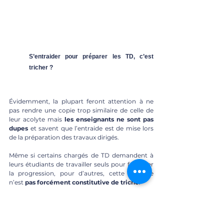
S’entraider pour préparer les TD, c’est 
tricher ?
Évidemment, la plupart feront attention à ne 
pas rendre une copie trop similaire de celle de 
leur acolyte mais 
les enseignants ne sont pas 
dupes
 et savent que l’entraide est de mise lors 
de la préparation des travaux dirigés.
Même si certains chargés de TD demandent à 
leurs étudiants de travailler seuls pour favoriser 
la progression, pour d’autres, cette entraide 
n’est 
pas forcément constitutive de triche
.
C’est en tous cas la position de cette 
enseignante que nous avions interrogée pour la 