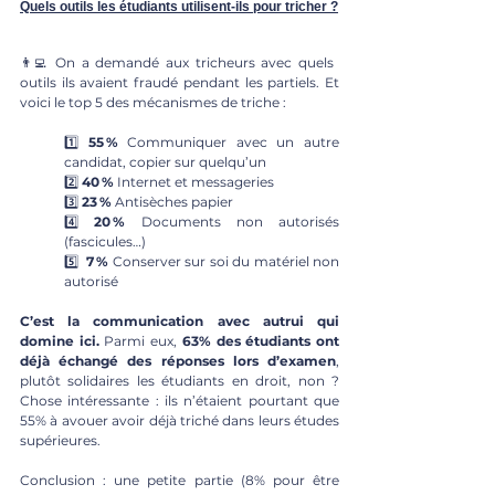
Quels outils les étudiants utilisent-ils pour tricher ?
👨‍💻 On a demandé aux tricheurs avec quels 
outils ils avaient fraudé pendant les partiels. Et 
voici le top 5 des mécanismes de triche : 
1️⃣ 
55 % 
Communiquer avec un autre 
candidat, copier sur quelqu’un
2️⃣ 
40 %
 Internet et messageries
3️⃣ 
23 %
 Antisèches papier
4️⃣ 
20 %
 Documents non autorisés 
(fascicules…)
5️⃣  
7 %
 Conserver sur soi du matériel non 
autorisé
C’est la communication avec autrui qui 
domine ici.
 Parmi eux, 
63% des étudiants ont 
déjà échangé des réponses lors d’examen
, 
plutôt solidaires les étudiants en droit, non ? 
Chose intéressante : ils n’étaient pourtant que 
55% à avouer avoir déjà triché dans leurs études 
supérieures. 
Conclusion : une petite partie (8% pour être 