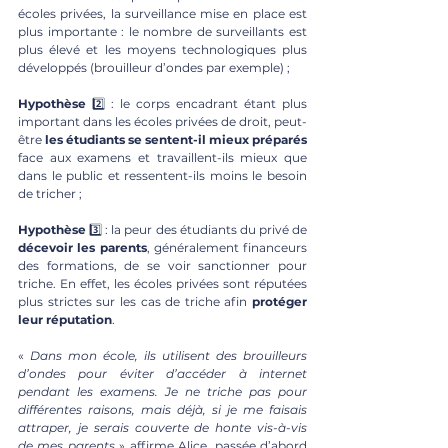
écoles privées, la surveillance mise en place est 
plus importante : le nombre de surveillants est 
plus élevé et les moyens technologiques plus 
développés (brouilleur d’ondes par exemple) ; 
Hypothèse
 2️⃣ : le corps encadrant étant plus 
important dans les écoles privées de droit, peut-
être 
les étudiants se sentent-il mieux préparés
face aux examens et travaillent-ils mieux que 
dans le public et ressentent-ils moins le besoin 
de tricher ;
Hypothèse
 3️⃣ : la peur des étudiants du privé de 
décevoir les parents
, généralement financeurs 
des formations, de se voir sanctionner pour 
triche. En effet, les écoles privées sont réputées 
plus strictes sur les cas de triche afin 
protéger 
leur réputation
.
« 
Dans mon école, ils utilisent des brouilleurs 
d’ondes pour éviter d’accéder à internet 
pendant les examens. Je ne triche pas pour 
différentes raisons, mais déjà, si je me faisais 
attraper, je serais couverte de honte vis-à-vis 
de mes parents 
» affirme Alice, passée d’abord 