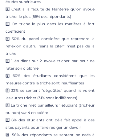
études supérieures
2️⃣ C’est à la faculté de Nanterre qu’on avoue 
tricher le plus (66% des répondants)
3️⃣ On triche le plus dans les matières à fort 
coefficient
4️⃣ 30% du panel considère que reprendre la 
réflexion d'autrui "sans la citer” n’est pas de la 
triche
5️⃣ 1 étudiant sur 2 avoue tricher par peur de 
rater son diplôme
6️⃣ 60% des étudiants considèrent que les 
mesures contre la triche sont insuffisantes
7️⃣ 32% se sentent “dégoûtés” quand ils voient 
les autres tricher (31% sont indifférents)
8️⃣ La triche met par ailleurs 1 étudiant (tricheur 
ou non) sur 4 en colère
9️⃣ 6% des étudiants ont déjà fait appel à des 
sites payants pour faire rédiger un devoir
🔟 58% des répondants se sentent poussés à 