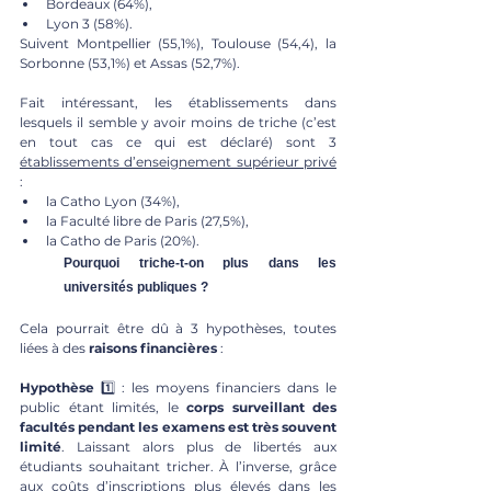
Bordeaux (64%),
Lyon 3 (58%).
Suivent Montpellier (55,1%), Toulouse (54,4), la 
Sorbonne (53,1%) et Assas (52,7%).
Fait intéressant, les établissements dans 
lesquels il semble y avoir moins de triche (c’est 
en tout cas ce qui est déclaré) sont 3 
établissements d’enseignement supérieur privé
:
la Catho Lyon (34%),
la Faculté libre de Paris (27,5%),
la Catho de Paris (20%).
Pourquoi triche-t-on plus dans les 
universités publiques ? 
Cela pourrait être dû à 3 hypothèses, toutes 
liées à des 
raisons financières
 : 
Hypothèse
 1️⃣ : les moyens financiers dans le 
public étant limités, le 
corps surveillant des 
facultés pendant les examens est très souvent 
limité
. Laissant alors plus de libertés aux 
étudiants souhaitant tricher. À l’inverse, grâce 
aux coûts d’inscriptions plus élevés dans les 