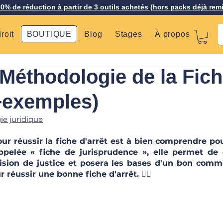
20% de réduction à partir de 3 outils achetés (hors packs déjà rem
roit
BOUTIQUE
Blog
Stages
À propos
Méthodologie de la Fic
(+exemples)
e juridique
r réussir la fiche d'arrêt est à bien comprendre po
ppelée « fiche de jurisprudence », elle permet de 
sion de justice et posera les bases d'un bon commen
 réussir une bonne fiche d'arrêt. 🧙‍♀️