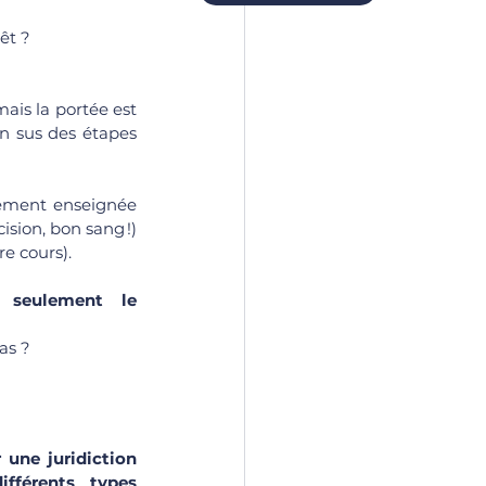
êt ?
ais la portée est 
en sus des étapes 
ement enseignée 
ision, bon sang !) 
re cours). 
 seulement le 
as ?
une juridiction 
ifférents types 