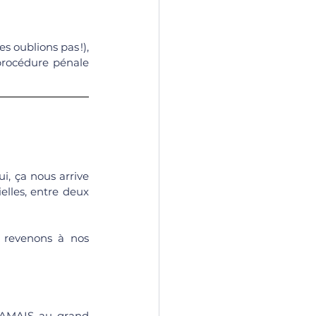
 : cours d’appel, cours administratives d’appel (ne les oublions pas !), 
procédure pénale 
, ça nous arrive 
lles, entre deux 
 revenons à nos 
JAMAIS au grand 