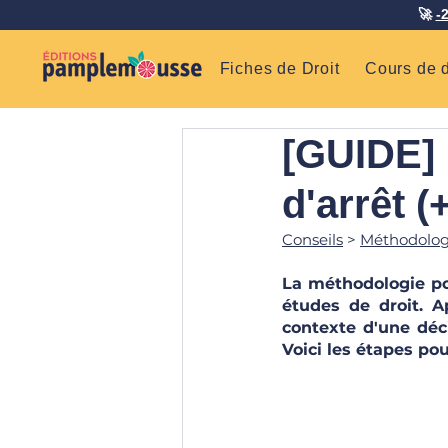
🚀
-
Fiches de Droit
Cours de d
[GUIDE] 
d'arrêt 
Conseils
 > 
Méthodologi
La méthodologie pou
études de droit. A
contexte d'une déci
Voici les étapes pour