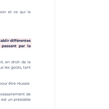
ion et ce qui la 
blir différentes 
 passant par la 
, en droit de la 
s les goûts, tant 
 (ou une décision, quelle qu’elle soit) pour être réussie. 
écessairement de 
est un préalable 