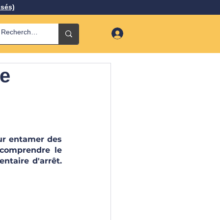
isés)
he
ur entamer des 
comprendre le 
taire d'arrêt. 