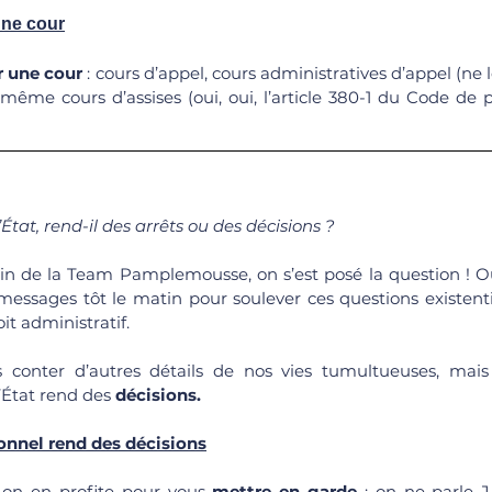
une cour
r une cour
 même cours d’assises (oui, oui, l’article 380-1 du Code de 
d’État, rend-il des arrêts ou des décisions ?
in de la Team Pamplemousse, on s’est posé la question ! Oui
essages tôt le matin pour soulever ces questions existentie
oit administratif.
 conter d’autres détails de nos vies tumultueuses, mais
État rend des 
décisions.
onnel rend des décisions
, on en profite pour vous 
mettre en garde
 : on ne parle 