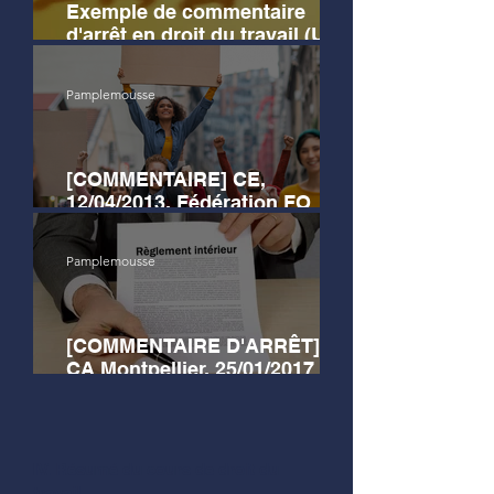
Exemple de commentaire
d'arrêt en droit du travail (UES
et personnalité morale)
Pamplemousse
[COMMENTAIRE] CE,
12/04/2013, Fédération FO
(Droit de grève)
Pamplemousse
[COMMENTAIRE D'ARRÊT]
CA Montpellier, 25/01/2017
(Licenciement)
IV. Résumé du cours de droit du
travail