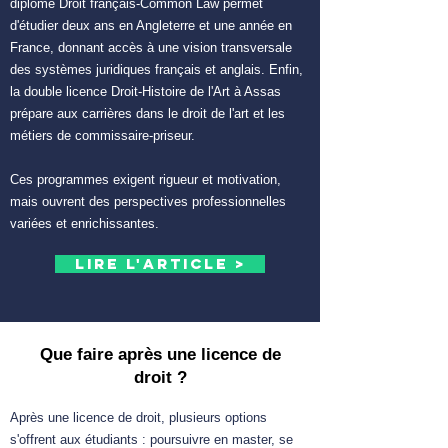
diplôme Droit français-Common Law permet
d'étudier deux ans en Angleterre et une année en
France, donnant accès à une vision transversale
des systèmes juridiques français et anglais. Enfin,
la double licence Droit-Histoire de l'Art à Assas
prépare aux carrières dans le droit de l'art et les
métiers de commissaire-priseur.
Ces programmes exigent rigueur et motivation,
mais ouvrent des perspectives professionnelles
variées et enrichissantes.
Lire l'article >
Que faire après une licence de
droit ?
Après une licence de droit, plusieurs options
s'offrent aux étudiants : poursuivre en master, se