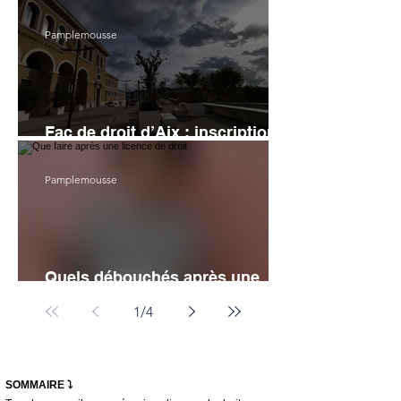
faire ? Quels recours ?
Pamplemousse
Fac de droit d’Aix : inscription,
programme, dates, avis
Pamplemousse
Quels débouchés après une
licence de droit ?
1
/
4
SOMMAIRE ⤵️