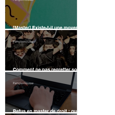
[Master] Existe-t-il une moyenne
idéale pour entrer en master ?
Pamplemousse
Comment ne pas regretter son
choix de master juridique ?
Pamplemousse
Refus en master de droit : que