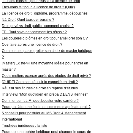
Tous les conseils pour réussir sa licence de droit
Êtes-vous fait pour la licence de droit ? (Quiz)
La licence de droit : diplôme, programme, débouchés
[L1 Droit] Quel taux de réussite ?
Droit privé vs droit public : comment choisir ?
TD : Tout savoir et comment les réussir ?
Les doubles diplômes en droit pour améliorer son CV
Que faire après une licence de droit ?
Comment ne pas regretter son choix de master juridique
?
[Master] Existe-t-il une moyenne idéale pour entrer en
master ?
Quels métiers exercer après des études de droit privé ?
[GUIDE] Comment réussir la capacité en droit ?
Réussir ses études de droit en reprise d’études
[Interview] “Mon quotidien en prépa D1/ENS Rennes”
Comment un LL.M. peut booster votre carrière ?
Pourquoi faire une école de commerce après du droit ?
5 conseils pour postuler au MS Droit & Management
International
Trophées juridiques : la liste
Pourquoi un trophée juridique peut changer le cours de