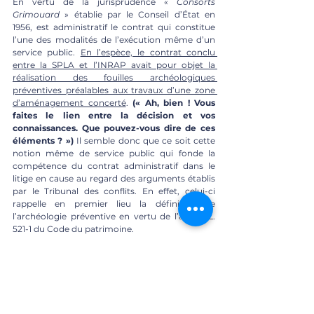
En vertu de la jurisprudence « 
Consorts 
Grimouard
 » établie par le Conseil d’État en 
1956, est administratif le contrat qui constitue 
l’une des modalités de l’exécution même d’un 
service public. 
En l’espèce, le contrat conclu 
entre la SPLA et l’INRAP avait pour objet la 
réalisation des fouilles archéologiques 
préventives préalables aux travaux d’une zone 
d’aménagement concerté
. 
(« Ah, bien ! Vous 
faites le lien entre la décision et vos 
connaissances. Que pouvez-vous dire de ces 
éléments ? »)
 Il semble donc que ce soit cette 
notion même de service public qui fonde la 
compétence du contrat administratif dans le 
litige en cause au regard des arguments établis 
par le Tribunal des conflits. En effet, celui-ci 
rappelle en premier lieu la définition de 
l’archéologie préventive en vertu de l’article L. 
521-1 du Code du patrimoine. 
Il rappelle également dans un second temps les 
conditions de mise en place de diagnostics 
d’archéologie préventive aux termes de l’article 
L. 523-1 du Code de patrimoine dans lequel il est 
précisé que « 
les diagnostics d’archéologie 