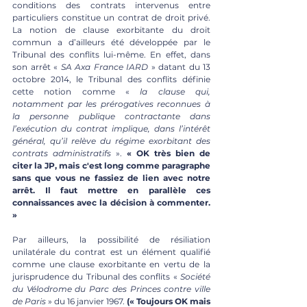
conditions des contrats intervenus entre 
particuliers constitue un contrat de droit privé. 
La notion de clause exorbitante du droit 
commun a d’ailleurs été développée par le 
Tribunal des conflits lui-même. En effet, dans 
son arrêt « 
SA Axa France IARD
 » datant du 13 
octobre 2014, le Tribunal des conflits définie 
cette notion comme « 
la clause qui, 
notamment par les prérogatives reconnues à 
la personne publique contractante dans 
l’exécution du contrat implique, dans l’intérêt 
général, qu’il relève du régime exorbitant des 
contrats administratifs
 ». 
« OK très bien de 
citer la JP, mais c'est long comme paragraphe 
sans que vous ne fassiez de lien avec notre 
arrêt. Il faut mettre en parallèle ces 
connaissances avec la décision à commenter. 
»
Par ailleurs, la possibilité de résiliation 
unilatérale du contrat est un élément qualifié 
comme une clause exorbitante en vertu de la 
jurisprudence du Tribunal des conflits « 
Société 
du Vélodrome du Parc des Princes contre ville 
de Paris
 » du 16 janvier 1967. 
(« Toujours OK mais 