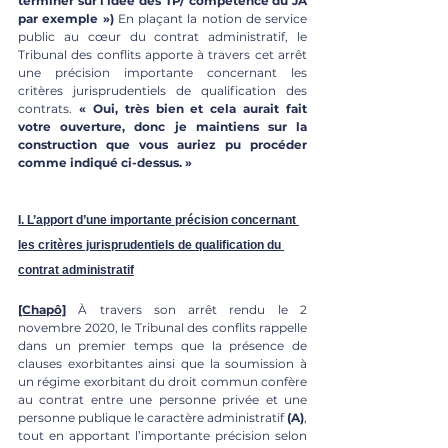
terminer sur l'idée des TP/ compétence du JA 
par exemple »)
 En plaçant la notion de service 
public au cœur du contrat administratif, le 
Tribunal des conflits apporte à travers cet arrêt 
une précision importante concernant les 
critères jurisprudentiels de qualification des 
contrats.
 « Oui, très bien et cela aurait fait 
votre ouverture, donc je maintiens sur la 
construction que vous auriez pu procéder 
comme indiqué ci-dessus. »
I. L’apport d’une importante précision concernant 
les critères jurisprudentiels de qualification du 
contrat administratif
[Chapô]
 À travers son arrêt rendu le 2 
novembre 2020, le Tribunal des conflits rappelle 
dans un premier temps que la présence de 
clauses exorbitantes ainsi que la soumission à 
un régime exorbitant du droit commun confère 
au contrat entre une personne privée et une 
personne publique le caractère administratif 
(A)
, 
tout en apportant l’importante précision selon 