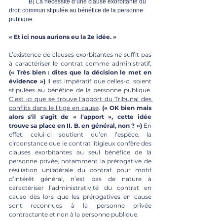
B) La nécessité d’une clause exorbitante du 
droit commun stipulée au bénéfice de la personne 
publique
« Et ici nous aurions eu la 2e idée. »
L’existence de clauses exorbitantes ne suffit pas 
à caractériser le contrat comme administratif, 
(« Très bien : dites que la décision le met en 
évidence »)
 il est impératif que celles-ci soient 
stipulées au bénéfice de la personne publique. 
C’est ici que se trouve l’apport du Tribunal des 
conflits dans le litige en cause
. 
(« OK bien mais 
alors s'il s'agit de « l'apport », cette idée 
trouve sa place en II. B. en général, non ? »)
 En 
effet, celui-ci soutient qu’en l’espèce, la 
circonstance que le contrat litigieux confère des 
clauses exorbitantes au seul bénéfice de la 
personne privée, notamment la prérogative de 
résiliation unilatérale du contrat pour motif 
d’intérêt général, n’est pas de nature à 
caractériser l’administrativité du contrat en 
cause dès lors que les prérogatives en cause 
sont reconnues à la personne privée 
contractante et non à la personne publique.