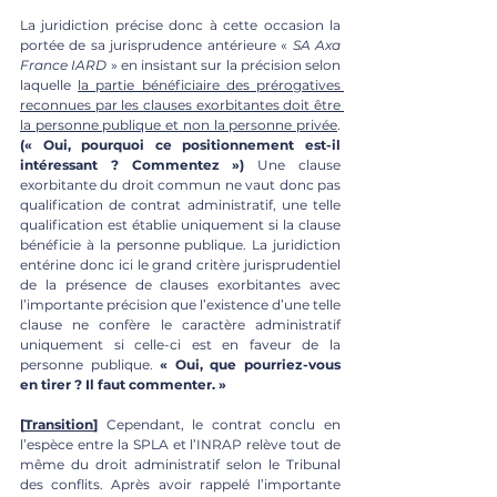
La juridiction précise donc à cette occasion la 
portée de sa jurisprudence antérieure « 
SA Axa 
France IARD
 » en insistant sur la précision selon 
laquelle 
la partie bénéficiaire des prérogatives 
reconnues par les clauses exorbitantes doit être 
la personne publique et non la personne privée
. 
(« Oui, pourquoi ce positionnement est-il 
intéressant ? Commentez »)
 Une clause 
exorbitante du droit commun ne vaut donc pas 
qualification de contrat administratif, une telle 
qualification est établie uniquement si la clause 
bénéficie à la personne publique. La juridiction 
entérine donc ici le grand critère jurisprudentiel 
de la présence de clauses exorbitantes avec 
l’importante précision que l’existence d’une telle 
clause ne confère le caractère administratif 
uniquement si celle-ci est en faveur de la 
personne publique. 
« Oui, que pourriez-vous 
en tirer ? Il faut commenter. »
[
Transition
] 
Cependant, le contrat conclu en 
l’espèce entre la SPLA et l’INRAP relève tout de 
même du droit administratif selon le Tribunal 
des conflits. Après avoir rappelé l’importante 