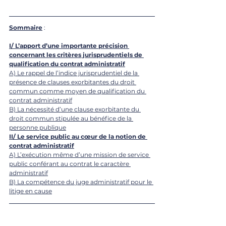
Sommaire
 :
I/ L’apport d’une importante précision 
concernant les critères jurisprudentiels de 
qualification du contrat administratif
A) Le rappel de l’indice jurisprudentiel de la 
présence de clauses exorbitantes du droit 
commun comme moyen de qualification du 
contrat administratif
B) La nécessité d’une clause exorbitante du 
droit commun stipulée au bénéfice de la 
personne publique
II/ Le service public au cœur de la notion de 
contrat administratif
A) L’exécution même d’une mission de service 
public conférant au contrat le caractère 
administratif
B) La compétence du juge administratif pour le 
litige en cause