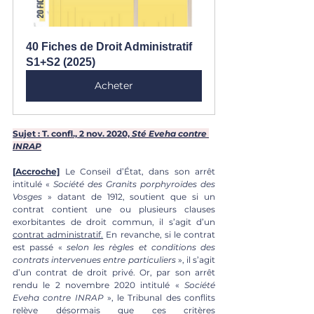
40 Fiches de Droit Administratif 
S1+S2 (2025)
Acheter
Sujet : T. confl., 2 nov. 2020, 
Sté Eveha contre 
INRAP
[Accroche]
 Le Conseil d’État, dans son arrêt 
intitulé « 
Société des Granits porphyroïdes des 
Vosges
 » datant de 1912, soutient que si un 
contrat contient une ou plusieurs clauses 
exorbitantes de droit commun, il s’agit d’un 
contrat administratif.
 En revanche, si le contrat 
est passé « 
selon les règles et conditions des 
contrats intervenues entre particuliers
 », il s’agit 
d’un contrat de droit privé. Or, par son arrêt 
rendu le 2 novembre 2020 intitulé « 
Société 
Eveha contre INRAP
 », le Tribunal des conflits 
relève désormais que ces critères 