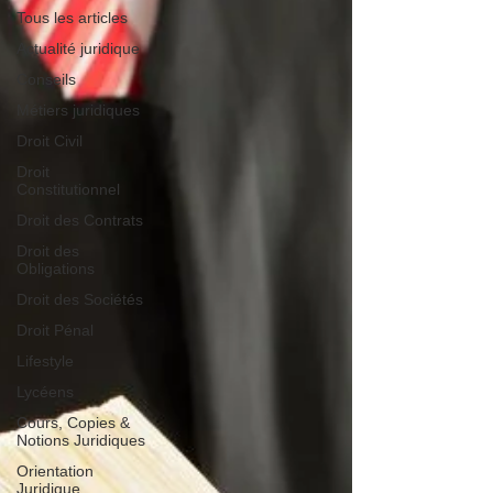
Tous les articles
Actualité juridique
Conseils
Métiers juridiques
Droit Civil
Droit
Constitutionnel
Droit des Contrats
Droit des
Obligations
Droit des Sociétés
Droit Pénal
Lifestyle
Lycéens
Cours, Copies &
Notions Juridiques
Orientation
Juridique