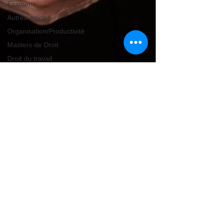
Examens
Autres articles
Organisation/Productivité
Masters de Droit
Droit du travail
Responsabilité
civile
Droit de la Famille
& Personnes
Introduction au
droit
Procédure Pénale
Libertés
fondamentales
Droit de la famille
Droit des
personnes
Droit pénal
international