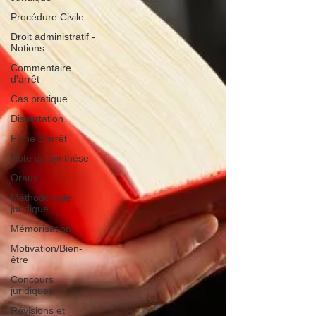
Procédure Civile
Droit administratif -
Notions
Commentaire
d'arrêt
Cas pratique
Dissertation
Fiche d'arrêt
Note de synthèse
Oraux
Méthodologie
juridique
Mémorisation
Motivation/Bien-
être
Concours
juridiques
Révisions et