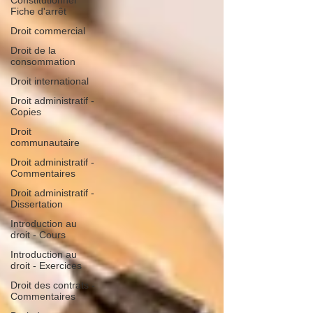
Constitutionnel
Fiche d'arrêt
Droit commercial
Droit de la
consommation
Droit international
Droit administratif -
Copies
Droit
communautaire
Droit administratif -
Commentaires
Droit administratif -
Dissertation
Introduction au
droit - Cours
Introduction au
droit - Exercices
Droit des contrats -
Commentaires