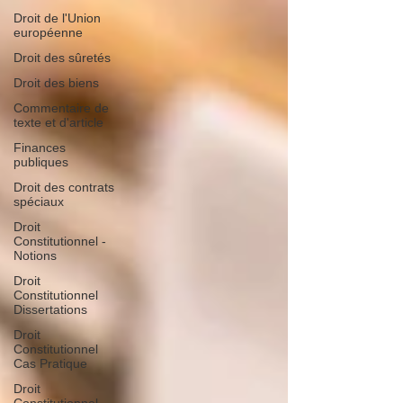
Droit de l'Union
européenne
Droit des sûretés
Droit des biens
Commentaire de
texte et d'article
Finances
publiques
Droit des contrats
spéciaux
Droit
Constitutionnel -
Notions
Droit
Constitutionnel
Dissertations
Droit
Constitutionnel
Cas Pratique
Droit