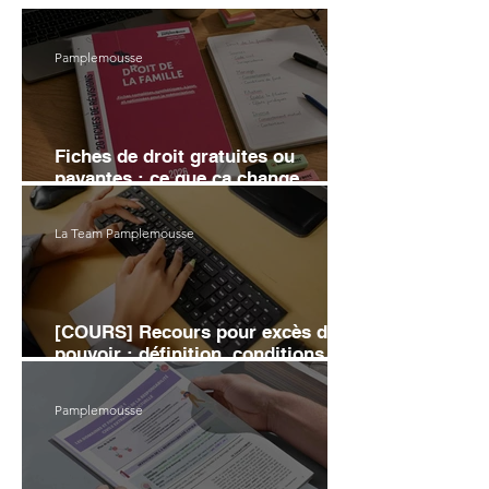
Pamplemousse
Fiches de droit gratuites ou
payantes : ce que ça change
vraiment sur ta note
La Team Pamplemousse
[COURS] Recours pour excès de
pouvoir : définition, conditions et
moyens d'annulation
Pamplemousse