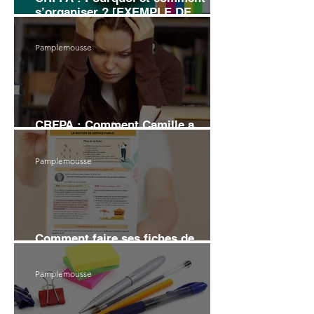
s’organiser ? [EXEMPLE DE
PLANNING]
Pamplemousse
CRFPA : Comment Camille a
échoué au grand Oral
Pamplemousse
Comment faire ses fiches de
révision en droit (6 conseils)
Pamplemousse