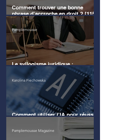
Comment trouver une bonne
phrase d’accroche en droit ? [115
EXEMPLES]
Pamplemousse
Le syllogisme juridique :
définition, exemples clairs
Karolina Piechowska
Comment utiliser l’IA pour réussir
son commentaire d'arrêt ?
Pamplemousse Magazine