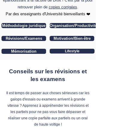
épanouissant à la faculté de Droit ! C'est par là pour
retrouver plein de
copies corrigées
.
​Par des enseignants d'Université bienveillants ❤️
Méthodologie juridique
Organisation/Productivité
Révisions/Examens
Motivation/Bien-être
Mémorisation
Lifestyle
Conseils sur les révisions et
les examens
Il est temps de passer aux choses sérieuses car les
galops d'essais ou examens arrivent à grande
vitesse ? Apprenez à appréhender les révisions et
les partiels pour ne pas vous faire dépasser et
réaliser une copie parfaite aux partiels ou un oral
de haute voltige !