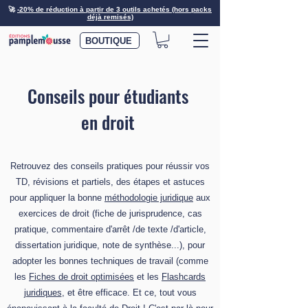
🚀
-20% de réduction à partir de 3 outils achetés (hors packs
déjà remisés)
BOUTIQUE
Conseils pour étudiants
en droit
Retrouvez des conseils pratiques pour réussir vos
TD, révisions et partiels, des étapes et astuces
pour appliquer la bonne
méthodologie juridique
aux
exercices de droit (fiche de jurisprudence, cas
pratique, commentaire d'arrêt /de texte /d'article,
dissertation juridique, note de synthèse...), pour
adopter les bonnes techniques de travail (comme
les
Fiches de droit optimisées
et les
Flashcards
juridiques
, et être efficace. Et ce, tout vous