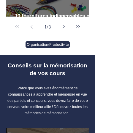
10 fournitures indispensables pour
vos études de droit
1
/
3
Organisation/Productivité
Conseils sur la mémorisation
de vos cours
Parce que vous avez énormément de
connaissances à apprendre et mémoriser en vue
des partiels et concours, vous devez faire de votre
cerveau votre meilleur allié ! Découvrez toutes les
méthodes de mémorisation.