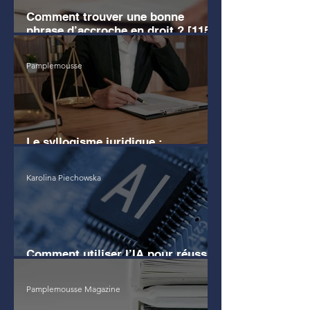
Comment trouver une bonne
phrase d’accroche en droit ? [115
EXEMPLES]
Pamplemousse
Le syllogisme juridique :
définition, exemples clairs
Karolina Piechowska
Comment utiliser l’IA pour réussir
son commentaire d'arrêt ?
Pamplemousse Magazine