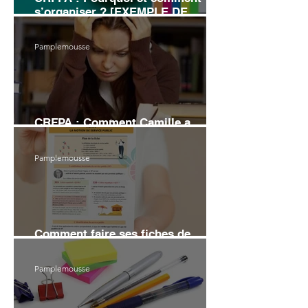
s’organiser ? [EXEMPLE DE
PLANNING]
Pamplemousse
CRFPA : Comment Camille a
échoué au grand Oral
Pamplemousse
Comment faire ses fiches de
révision en droit (6 conseils)
Pamplemousse