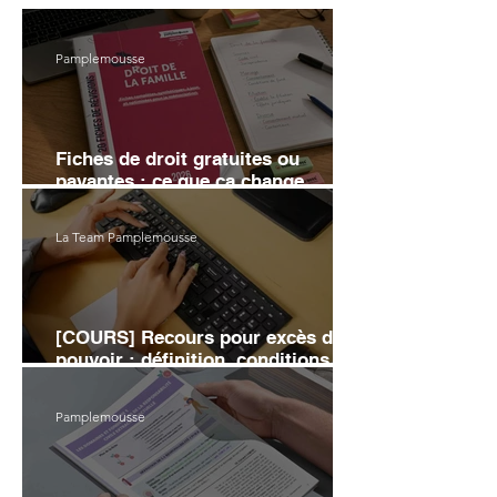
Pamplemousse
Fiches de droit gratuites ou
payantes : ce que ça change
vraiment sur ta note
La Team Pamplemousse
[COURS] Recours pour excès de
pouvoir : définition, conditions et
moyens d'annulation
Pamplemousse