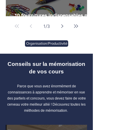
10 fournitures indispensables pour
vos études de droit
1
/
3
Organisation/Productivité
Conseils sur la mémorisation
de vos cours
Parce que vous avez énormément de
connaissances à apprendre et mémoriser en vue
des partiels et concours, vous devez faire de votre
cerveau votre meilleur allié ! Découvrez toutes les
méthodes de mémorisation.