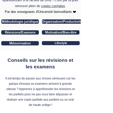
épanouissant à la faculté de Droit ! C'est par là pour
retrouver plein de
copies corrigées
.
​Par des enseignants d'Université bienveillants ❤️
Méthodologie juridique
Organisation/Productivité
Révisions/Examens
Motivation/Bien-être
Mémorisation
Lifestyle
Conseils sur les révisions et
les examens
Il est temps de passer aux choses sérieuses car les
galops d'essais ou examens arrivent à grande
vitesse ? Apprenez à appréhender les révisions et
les partiels pour ne pas vous faire dépasser et
réaliser une copie parfaite aux partiels ou un oral
de haute voltige !