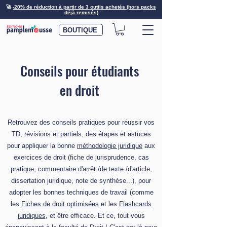
🚀
-20% de réduction à partir de 3 outils achetés (hors packs
déjà remisés)
BOUTIQUE
Conseils pour étudiants
en droit
Retrouvez des conseils pratiques pour réussir vos
TD, révisions et partiels, des étapes et astuces
pour appliquer la bonne
méthodologie juridique
aux
exercices de droit (fiche de jurisprudence, cas
pratique, commentaire d'arrêt /de texte /d'article,
dissertation juridique, note de synthèse...), pour
adopter les bonnes techniques de travail (comme
les
Fiches de droit optimisées
et les
Flashcards
juridiques
, et être efficace. Et ce, tout vous