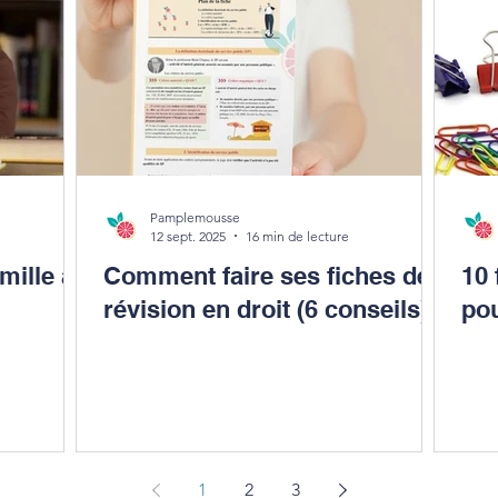
Pamplemousse
12 sept. 2025
16 min de lecture
ille a
Comment faire ses fiches de
10 
révision en droit (6 conseils)
pou
1
2
3