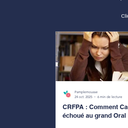
Cl
Pamplemousse
24 oct. 2025
6 min de lecture
CRFPA : Comment Cam
échoué au grand Oral