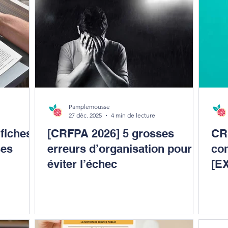
Pamplemousse
27 déc. 2025
4 min de lecture
 fiches
[CRFPA 2026] 5 grosses
CR
ses
erreurs d’organisation pour
co
éviter l’échec
[E