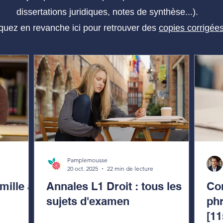
dissertations juridiques, notes de synthèse...).
iquez en revanche ici pour retrouver des
copies corrigée
Pamplemousse
20 oct. 2025
22 min de lecture
ille a
Annales L1 Droit : tous les
Co
sujets d'examen
phr
[1