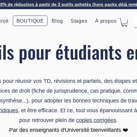
20% de réduction à partir de 3 outils achetés (hors packs déjà rem
roit
BOUTIQUE
Blog
Stages
À propos
ls pour étudiants e
 pour réussir vos TD, révisions et partiels, des étapes e
ces de droit (fiche de jurisprudence, cas pratique, commen
e synthèse...), pour adopter les bonnes techniques de tr
ridiques
, et être efficace. Et ce, tout vous épanouissant à 
pour retrouver plein de
copies corrigées
.
​Par des enseignants d'Université bienveillants ❤️