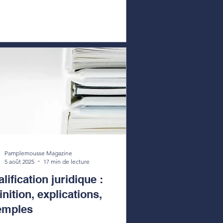
Pamplemousse Magazine
5 août 2025
17 min de lecture
lification juridique :
inition, explications,
emples