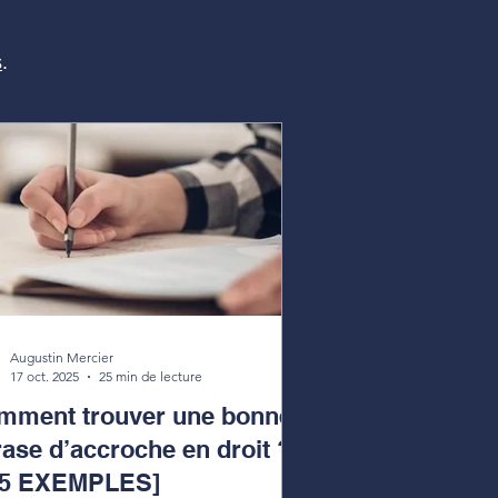
s
.
Augustin Mercier
17 oct. 2025
25 min de lecture
mment trouver une bonne
ase d’accroche en droit ?
15 EXEMPLES]