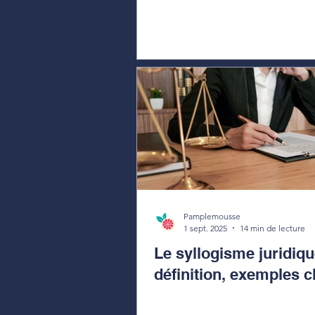
Pamplemousse
1 sept. 2025
14 min de lecture
Le syllogisme juridiqu
définition, exemples c