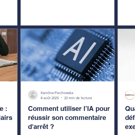
Karolina Piechowska
8 août 2025
22 min de lecture
e :
Comment utiliser l’IA pour
Qua
lairs
réussir son commentaire
déf
d'arrêt ?
ex