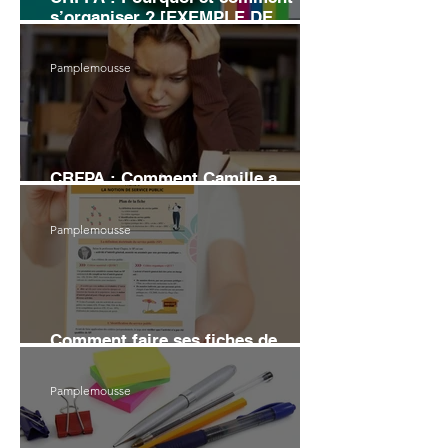
s’organiser ? [EXEMPLE DE
PLANNING]
Pamplemousse
CRFPA : Comment Camille a
échoué au grand Oral
Pamplemousse
Comment faire ses fiches de
révision en droit (6 conseils)
Pamplemousse