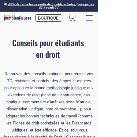
🚀
-20% de réduction à partir de 3 outils achetés (hors packs
déjà remisés)
BOUTIQUE
Conseils pour étudiants
en droit
Retrouvez des conseils pratiques pour réussir vos
TD, révisions et partiels, des étapes et astuces
pour appliquer la bonne
méthodologie juridique
aux
exercices de droit (fiche de jurisprudence, cas
pratique, commentaire d'arrêt /de texte /d'article,
dissertation juridique, note de synthèse...), pour
adopter les bonnes techniques de travail (comme
les
Fiches de droit optimisées
et les
Flashcards
juridiques
, et être efficace. Et ce, tout vous