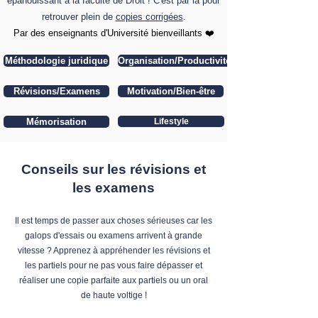
épanouissant à la faculté de Droit ! C'est par là pour
retrouver plein de
copies corrigées
.
​Par des enseignants d'Université bienveillants ❤️
Méthodologie juridique
Organisation/Productivité
Révisions/Examens
Motivation/Bien-être
Mémorisation
Lifestyle
Conseils sur les révisions et
les examens
Il est temps de passer aux choses sérieuses car les
galops d'essais ou examens arrivent à grande
vitesse ? Apprenez à appréhender les révisions et
les partiels pour ne pas vous faire dépasser et
réaliser une copie parfaite aux partiels ou un oral
de haute voltige !