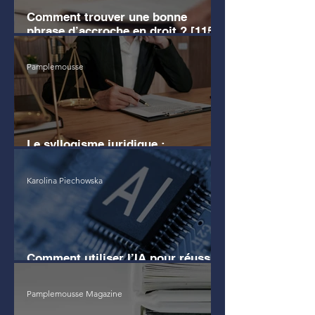
Comment trouver une bonne
phrase d’accroche en droit ? [115
EXEMPLES]
Pamplemousse
Le syllogisme juridique :
définition, exemples clairs
Karolina Piechowska
Comment utiliser l’IA pour réussir
son commentaire d'arrêt ?
Pamplemousse Magazine