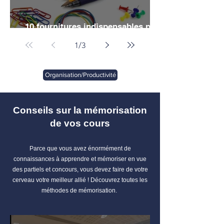
10 fournitures indispensables pour
vos études de droit
1
/
3
Organisation/Productivité
Conseils sur la mémorisation
de vos cours
Parce que vous avez énormément de
connaissances à apprendre et mémoriser en vue
des partiels et concours, vous devez faire de votre
cerveau votre meilleur allié ! Découvrez toutes les
méthodes de mémorisation.