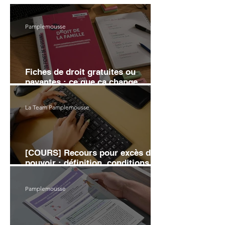
Pamplemousse
Fiches de droit gratuites ou
payantes : ce que ça change
vraiment sur ta note
La Team Pamplemousse
[COURS] Recours pour excès de
pouvoir : définition, conditions et
moyens d'annulation
Pamplemousse