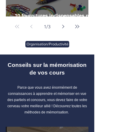
10 fournitures indispensables pour
vos études de droit
1
/
3
Organisation/Productivité
Conseils sur la mémorisation
de vos cours
Parce que vous avez énormément de
connaissances à apprendre et mémoriser en vue
des partiels et concours, vous devez faire de votre
cerveau votre meilleur allié ! Découvrez toutes les
méthodes de mémorisation.