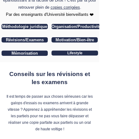
épanouissant à la faculté de Droit ! C'est par là pour
retrouver plein de
copies corrigées
.
​Par des enseignants d'Université bienveillants ❤️
Méthodologie juridique
Organisation/Productivité
Révisions/Examens
Motivation/Bien-être
Mémorisation
Lifestyle
Conseils sur les révisions et
les examens
Il est temps de passer aux choses sérieuses car les
galops d'essais ou examens arrivent à grande
vitesse ? Apprenez à appréhender les révisions et
les partiels pour ne pas vous faire dépasser et
réaliser une copie parfaite aux partiels ou un oral
de haute voltige !