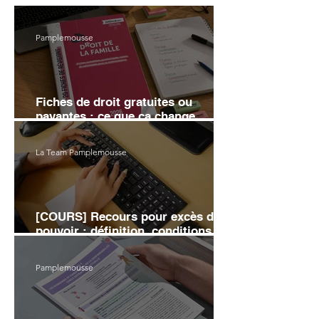
Pamplemousse
Fiches de droit gratuites ou
payantes : ce que ça change
vraiment sur ta note
La Team Pamplemousse
[COURS] Recours pour excès de
pouvoir : définition, conditions et
moyens d'annulation
Pamplemousse