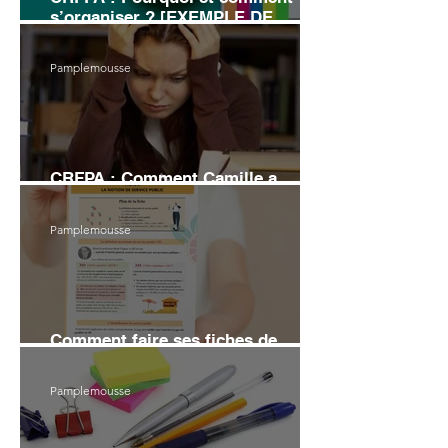
s’organiser ? [EXEMPLE DE
PLANNING]
Pamplemousse
CRFPA : Comment Camille a
échoué au grand Oral
Pamplemousse
Comment faire ses fiches de
révision en droit (6 conseils)
Pamplemousse