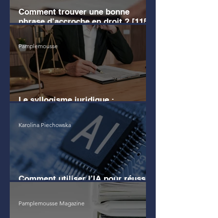
Comment trouver une bonne
phrase d’accroche en droit ? [115
EXEMPLES]
Pamplemousse
Le syllogisme juridique :
définition, exemples clairs
Karolina Piechowska
Comment utiliser l’IA pour réussir
son commentaire d'arrêt ?
Pamplemousse Magazine