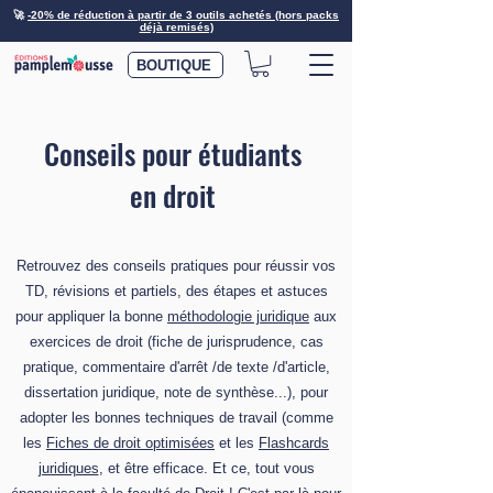
🚀
-20% de réduction à partir de 3 outils achetés (hors packs
déjà remisés)
BOUTIQUE
Conseils pour étudiants
en droit
Retrouvez des conseils pratiques pour réussir vos
TD, révisions et partiels, des étapes et astuces
pour appliquer la bonne
méthodologie juridique
aux
exercices de droit (fiche de jurisprudence, cas
pratique, commentaire d'arrêt /de texte /d'article,
dissertation juridique, note de synthèse...), pour
adopter les bonnes techniques de travail (comme
les
Fiches de droit optimisées
et les
Flashcards
juridiques
, et être efficace. Et ce, tout vous