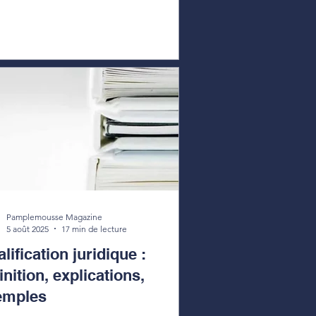
Pamplemousse Magazine
5 août 2025
17 min de lecture
lification juridique :
inition, explications,
emples