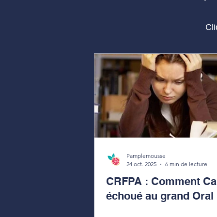
Cl
Pamplemousse
24 oct. 2025
6 min de lecture
CRFPA : Comment Cam
échoué au grand Oral