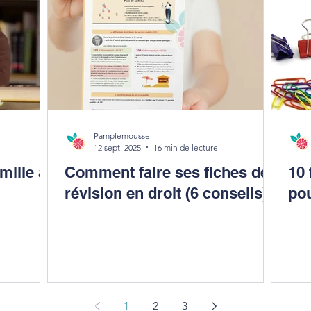
Pamplemousse
12 sept. 2025
16 min de lecture
ille a
Comment faire ses fiches de
10 
révision en droit (6 conseils)
pou
1
2
3