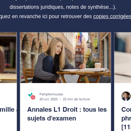
dissertations juridiques, notes de synthèse...).
iquez en revanche ici pour retrouver des
copies corrigée
Pamplemousse
20 oct. 2025
22 min de lecture
ille a
Annales L1 Droit : tous les
Co
sujets d'examen
phr
[1