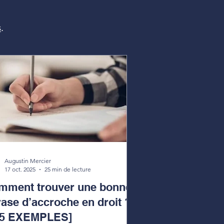
s
.
Augustin Mercier
17 oct. 2025
25 min de lecture
mment trouver une bonne
ase d’accroche en droit ?
15 EXEMPLES]