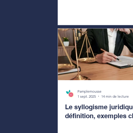
Pamplemousse
1 sept. 2025
14 min de lecture
Le syllogisme juridiqu
définition, exemples c