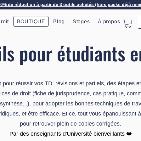
20% de réduction à partir de 3 outils achetés (hors packs déjà rem
roit
BOUTIQUE
Blog
Stages
À propos
ls pour étudiants e
 pour réussir vos TD, révisions et partiels, des étapes e
ces de droit (fiche de jurisprudence, cas pratique, commen
e synthèse...), pour adopter les bonnes techniques de tr
ridiques
, et être efficace. Et ce, tout vous épanouissant à 
pour retrouver plein de
copies corrigées
.
​Par des enseignants d'Université bienveillants ❤️