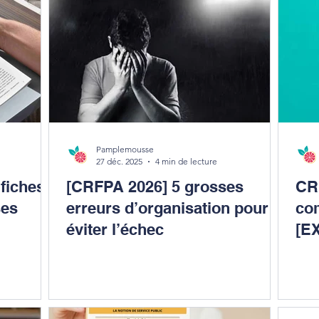
Pamplemousse
27 déc. 2025
4 min de lecture
 fiches
[CRFPA 2026] 5 grosses
CR
ses
erreurs d’organisation pour
co
éviter l’échec
[E