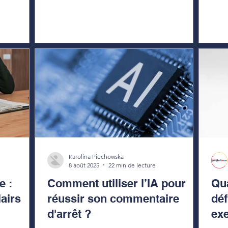
Karolina Piechowska
8 août 2025
22 min de lecture
e :
Comment utiliser l’IA pour
Qua
lairs
réussir son commentaire
déf
d'arrêt ?
ex