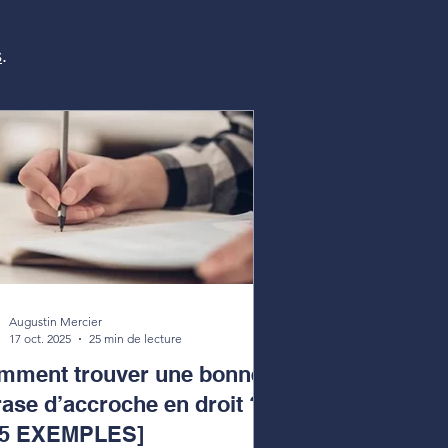
s
.
Augustin Mercier
17 oct. 2025
25 min de lecture
mment trouver une bonne
ase d’accroche en droit ?
15 EXEMPLES]