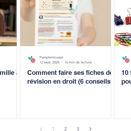
Pamplemousse
12 sept. 2025
16 min de lecture
ille a
Comment faire ses fiches de
10 
révision en droit (6 conseils)
pou
1
2
3