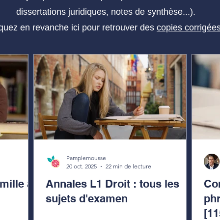
dissertations juridiques, notes de synthèse...).
iquez en revanche ici pour retrouver des
copies corrigée
Pamplemousse
20 oct. 2025
22 min de lecture
ille a
Annales L1 Droit : tous les
Co
sujets d'examen
phr
[1