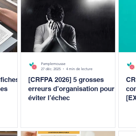
Pamplemousse
27 déc. 2025
4 min de lecture
 fiches
[CRFPA 2026] 5 grosses
CR
ses
erreurs d’organisation pour
co
éviter l’échec
[E