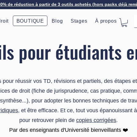
20% de réduction à partir de 3 outils achetés (hors packs déjà rem
roit
BOUTIQUE
Blog
Stages
À propos
ls pour étudiants e
 pour réussir vos TD, révisions et partiels, des étapes e
ces de droit (fiche de jurisprudence, cas pratique, commen
e synthèse...), pour adopter les bonnes techniques de tr
ridiques
, et être efficace. Et ce, tout vous épanouissant à 
pour retrouver plein de
copies corrigées
.
​Par des enseignants d'Université bienveillants ❤️