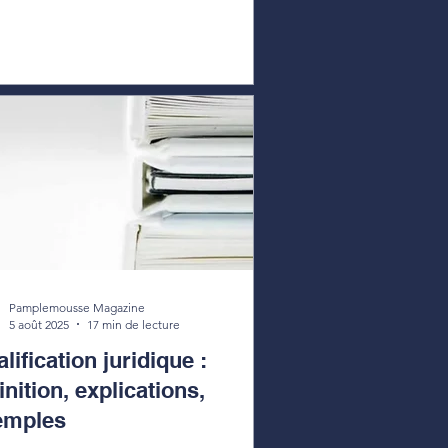
Pamplemousse Magazine
5 août 2025
17 min de lecture
lification juridique :
inition, explications,
emples