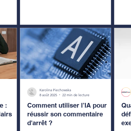
Karolina Piechowska
8 août 2025
22 min de lecture
e :
Comment utiliser l’IA pour
Qua
lairs
réussir son commentaire
déf
d'arrêt ?
ex