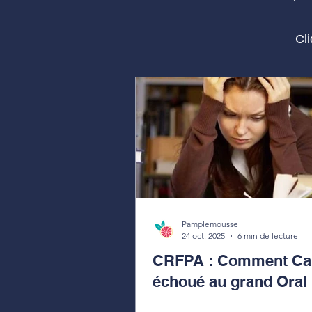
Cl
Pamplemousse
24 oct. 2025
6 min de lecture
CRFPA : Comment Cam
échoué au grand Oral