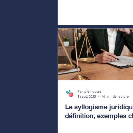
Pamplemousse
1 sept. 2025
14 min de lecture
Le syllogisme juridiqu
définition, exemples c